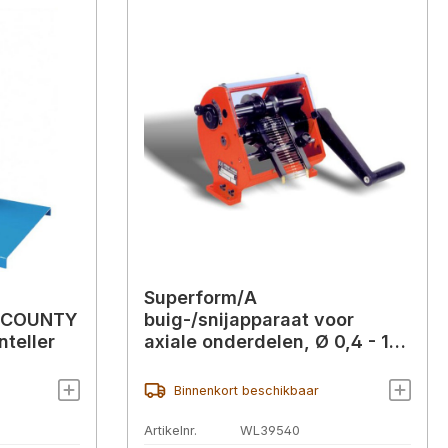
Superform/A
r COUNTY
buig-/snijapparaat voor
teller
axiale onderdelen, Ø 0,4 - 1,3
mm
Binnenkort beschikbaar
Artikelnr.
WL39540