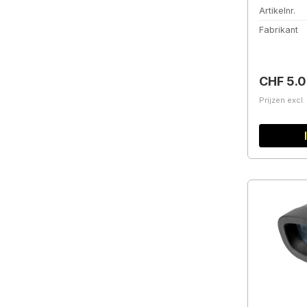
Artikelnr.
Fabrikant
Normale 
CHF 5.
Prijzen excl