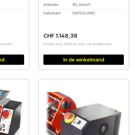
Artikelnr.
WL30649
Fabrikant
SAFEGUARD
Normale prijs:
CHF 1.148,38
ndkosten
Prijzen excl. BTW en excl. verzendkosten
nd
In de winkelmand