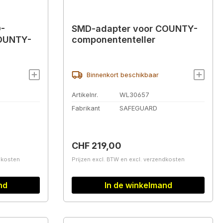
-
SMD-adapter voor COUNTY-
COUNTY-
componententeller
Binnenkort beschikbaar
Artikelnr.
WL30657
Fabrikant
SAFEGUARD
Normale prijs:
CHF 219,00
ndkosten
Prijzen excl. BTW en excl. verzendkosten
nd
In de winkelmand