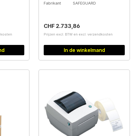
Fabrikant
SAFEGUARD
Normale prijs:
CHF 2.733,86
ndkosten
Prijzen excl. BTW en excl. verzendkosten
nd
In de winkelmand