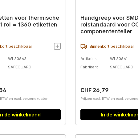
ketten voor thermische
Handgreep voor SMD
 1 rol = 1360 etiketten
rolstandaard voor 
componententeller
kort beschikbaar
Binnenkort beschikbaar
WL30663
Artikelnr.
WL30661
SAFEGUARD
Fabrikant
SAFEGUARD
prijs:
Normale prijs:
,54
CHF 26,79
. BTW en excl. verzendkosten
Prijzen excl. BTW en excl. verze
In de winkelmand
In de winkelma