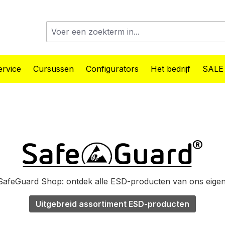
rvice
Cursussen
Configurators
Het bedrijf
SALE
afeGuard Shop: ontdek alle ESD-producten van ons eige
Uitgebreid assortiment ESD-producten