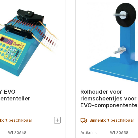
Y EVO
Rolhouder voor
ntenteller
riemschoentjes voo
EVO-componententen
kort beschikbaar
Binnenkort beschikbaar
WL30648
Artikelnr.
WL30658