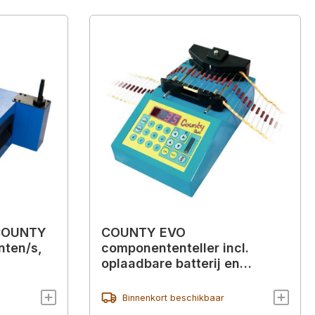
 COUNTY
COUNTY EVO
nten/s,
componententeller incl.
oplaadbare batterij en
datalogger
Binnenkort beschikbaar