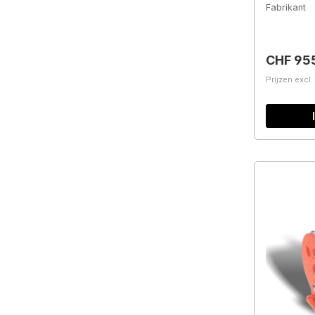
Fabrikant
Normale 
CHF 955
Prijzen excl