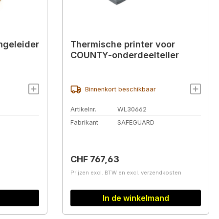
mgeleider
Thermische printer voor
COUNTY-onderdeelteller
Binnenkort beschikbaar
Artikelnr.
WL30662
Fabrikant
SAFEGUARD
Normale prijs:
CHF 767,63
Prijzen excl. BTW en excl. verzendkosten
In de winkelmand