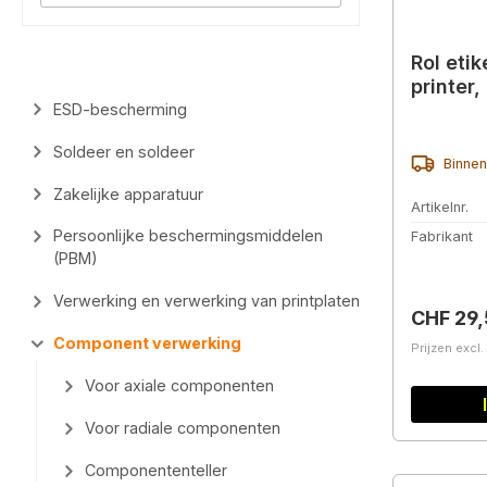
Rol eti
printer,
ESD-bescherming
Soldeer en soldeer
Binnen
Zakelijke apparatuur
Artikelnr.
Persoonlijke beschermingsmiddelen
Fabrikant
(PBM)
Verwerking en verwerking van printplaten
Normale 
CHF 29
Component verwerking
Prijzen excl
Voor axiale componenten
Voor radiale componenten
Componententeller