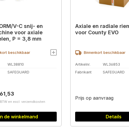
RM/V-C snij- en
Axiale en radiale rie
hine voor axiale
voor County EVO
len, P = 3,8 mm
kort beschikbaar
Binnenkort beschikbaar
WL38810
Artikelnr.
WL36853
SAFEGUARD
Fabrikant
SAFEGUARD
prijs:
61,53
Prijs op aanvraag
. BTW en excl. verzendkosten
In de winkelmand
Details