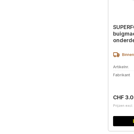
SUPERFO
buigmac
onderde
Binnen
Artikelnr.
Fabrikant
Normale 
CHF 3.0
Prijzen excl