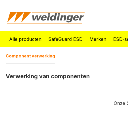
oekopdracht
Ga naar de hoofdnavigatie
Alle producten
SafeGuard ESD
Merken
ESD-se
Component verwerking
Verwerking van componenten
Onze S