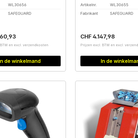
WL30656
Artikelnr.
WL30655
SAFEGUARD
Fabrikant
SAFEGUARD
prijs:
Normale prijs:
060,93
CHF 4.147,98
. BTW en excl. verzendkosten
Prijzen excl. BTW en excl. verze
In de winkelmand
In de winkelma