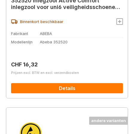
352520 inlegzool Active Comfort
inlegzool voor uni6 veiligheidsschoenen
dames/heren,
Binnenkort beschikbaar
Fabrikant
ABEBA
Modellenlijn
Abeba 352520
Normale prijs:
CHF 16,32
Prijzen excl. BTW en excl. verzendkosten
Details
andere varianten