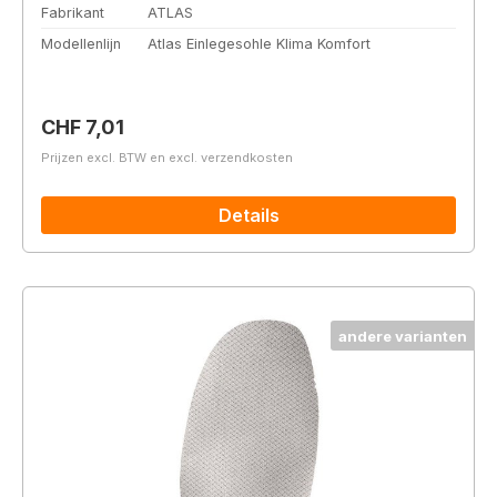
Fabrikant
ATLAS
Modellenlijn
Atlas Einlegesohle Klima Komfort
Normale prijs:
CHF 7,01
Prijzen excl. BTW en excl. verzendkosten
Details
andere varianten