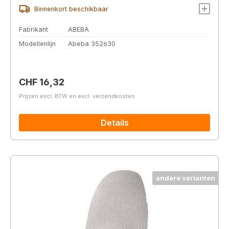
Binnenkort beschikbaar
Fabrikant
ABEBA
Modellenlijn
Abeba 352630
Normale prijs:
CHF 16,32
Prijzen excl. BTW en excl. verzendkosten
Details
andere varianten