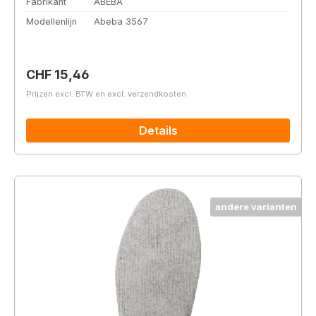
Fabrikant
ABEBA
Modellenlijn
Abeba 3567
Normale prijs:
CHF 15,46
Prijzen excl. BTW en excl. verzendkosten
Details
andere varianten