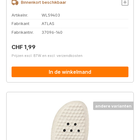
Binnenkort beschikbaar
Artikelnr.
WL59403
Fabrikant
ATLAS
Fabrikantnr.
37096-140
Normale prijs:
CHF 1,99
Prijzen excl. BTW en excl. verzendkosten
In de winkelmand
andere varianten