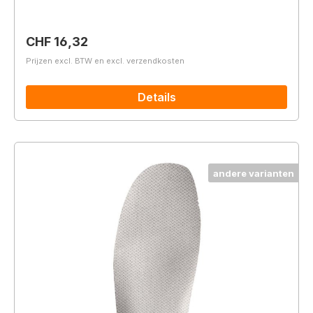
Normale prijs:
CHF 16,32
Prijzen excl. BTW en excl. verzendkosten
Details
andere varianten