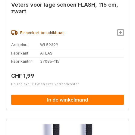
Veters voor lage schoen FLASH, 115 cm,
zwart
Binnenkort beschikbaar
Artikelnr.
WL59399
Fabrikant
ATLAS
Fabrikantnr.
37086-115
Normale prijs:
CHF 1,99
Prijzen excl. BTW en excl. verzendkosten
In de winkelmand