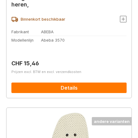
heren,
Binnenkort beschikbaar
Fabrikant
ABEBA
Modellenlijn
Abeba 3570
Normale prijs:
CHF 15,46
Prijzen excl. BTW en excl. verzendkosten
Details
andere varianten