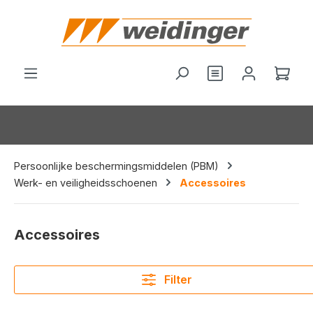
hoofdinhoud
Je hebt 0 items o
Wink
Persoonlijke beschermingsmiddelen (PBM)
Werk- en veiligheidsschoenen
Accessoires
Accessoires
Filter