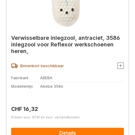
Verwisselbare inlegzool, antraciet, 3586
inlegzool voor Reflexor werkschoenen
heren,
Binnenkort beschikbaar
Fabrikant
ABEBA
Modellenlijn
Abeba 3586
Normale prijs:
CHF 16,32
Prijzen excl. BTW en excl. verzendkosten
Details