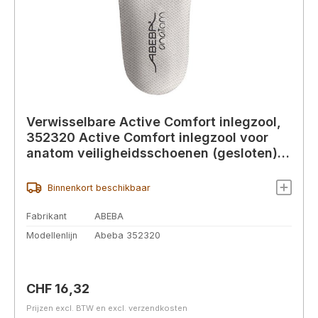
Verwisselbare Active Comfort inlegzool,
352320 Active Comfort inlegzool voor
anatom veiligheidsschoenen (gesloten)
dames/heren,
Binnenkort beschikbaar
Fabrikant
ABEBA
Modellenlijn
Abeba 352320
Normale prijs:
CHF 16,32
Prijzen excl. BTW en excl. verzendkosten