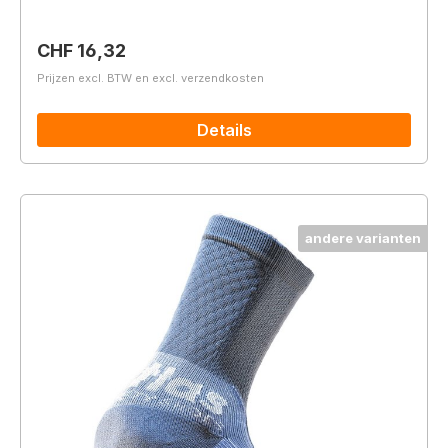
Normale prijs:
CHF 16,32
Prijzen excl. BTW en excl. verzendkosten
Details
andere varianten