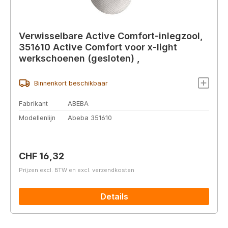
Verwisselbare Active Comfort-inlegzool,
351610 Active Comfort voor x-light
werkschoenen (gesloten) ,
Binnenkort beschikbaar
Fabrikant
ABEBA
Modellenlijn
Abeba 351610
Normale prijs:
CHF 16,32
Prijzen excl. BTW en excl. verzendkosten
Details