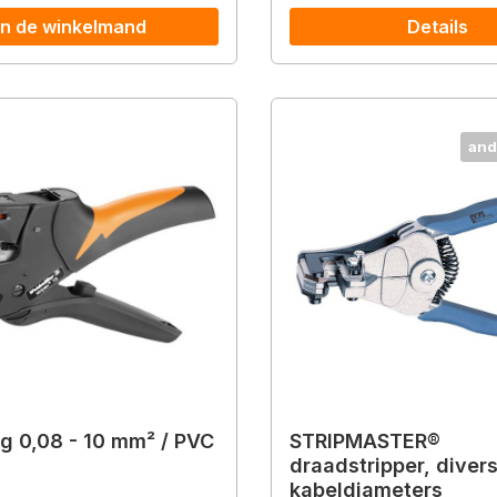
In de winkelmand
Details
and
ng 0,08 - 10 mm² / PVC
STRIPMASTER®
draadstripper, diver
kabeldiameters