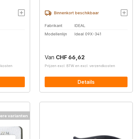
Binnenkort beschikbaar
Fabrikant
IDEAL
Modellenlijn
Ideal 09X-341
Normale prijs:
Van
CHF 66,62
ndkosten
Prijzen excl. BTW en excl. verzendkosten
Details
ere varianten