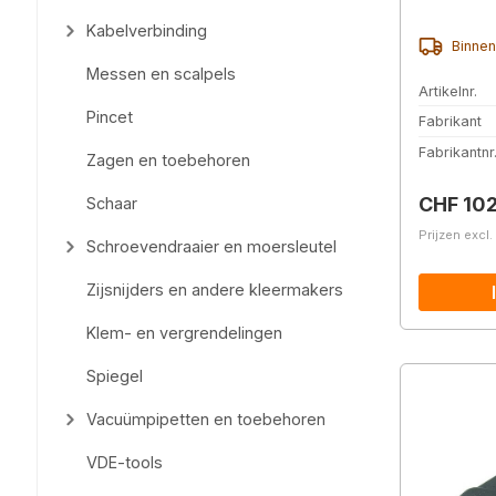
Kabelverbinding
Binnen
Messen en scalpels
Artikelnr.
Pincet
Fabrikant
Fabrikantnr
Zagen en toebehoren
Normale 
CHF 10
Schaar
Prijzen excl
Schroevendraaier en moersleutel
Zijsnijders en andere kleermakers
Klem- en vergrendelingen
Spiegel
Vacuümpipetten en toebehoren
VDE-tools