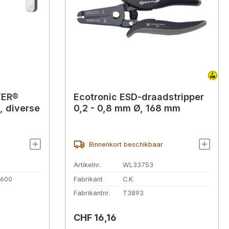
TER®
Ecotronic ESD-draadstripper
, diverse
0,2 - 0,8 mm Ø, 168 mm
Binnenkort beschikbaar
Artikelnr.
WL33753
-600
Fabrikant
C.K
Fabrikantnr.
T3893
Normale prijs:
CHF 16,16