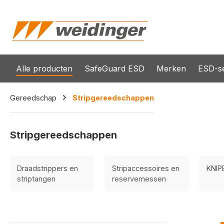
oekopdracht
Ga naar de hoofdnavigatie
Alle producten
SafeGuard ESD
Merken
ESD-se
Gereedschap
Stripgereedschappen
Stripgereedschappen
Draadstrippers en
Stripaccessoires en
KNIP
striptangen
reservemessen