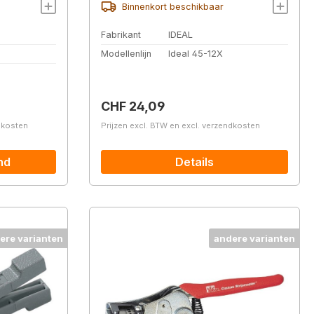
Binnenkort beschikbaar
Fabrikant
IDEAL
Modellenlijn
Ideal 45-12X
Normale prijs:
CHF 24,09
ndkosten
Prijzen excl. BTW en excl. verzendkosten
nd
Details
ere varianten
andere varianten