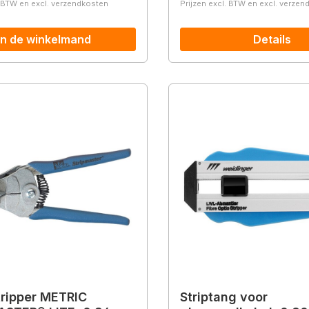
. BTW en excl. verzendkosten
Prijzen excl. BTW en excl. verze
In de winkelmand
Details
ripper METRIC
Striptang voor