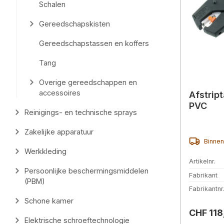
Schalen
Gereedschapskisten
Gereedschapstassen en koffers
Tang
Overige gereedschappen en
accessoires
Afstrip
PVC
Reinigings- en technische sprays
Zakelijke apparatuur
Binnen
Werkkleding
Artikelnr.
Persoonlijke beschermingsmiddelen
Fabrikant
(PBM)
Fabrikantnr
Schone kamer
Normale 
CHF 118
Elektrische schroeftechnologie