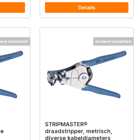
Details
ere varianten
andere varianten
STRIPMASTER®
se
draadstripper, metrisch,
diverse kabeldiameters