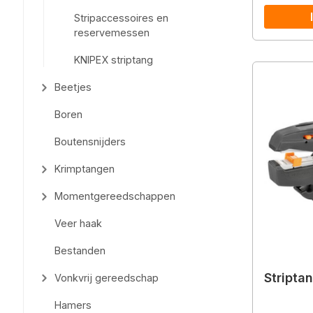
Stripaccessoires en
reservemessen
KNIPEX striptang
Beetjes
Boren
Boutensnijders
Krimptangen
Momentgereedschappen
Veer haak
Bestanden
Stripta
Vonkvrij gereedschap
Hamers