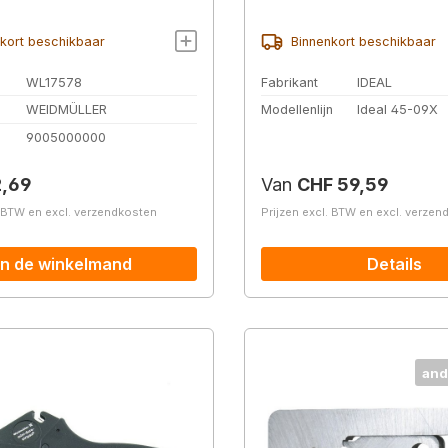
kort beschikbaar
Binnenkort beschikbaar
WL17578
Fabrikant
IDEAL
WEIDMÜLLER
Modellenlijn
Ideal 45-09X
.
9005000000
prijs:
Normale prijs:
2,69
Van
CHF 59,59
. BTW en excl. verzendkosten
Prijzen excl. BTW en excl. verze
In de winkelmand
Details
and