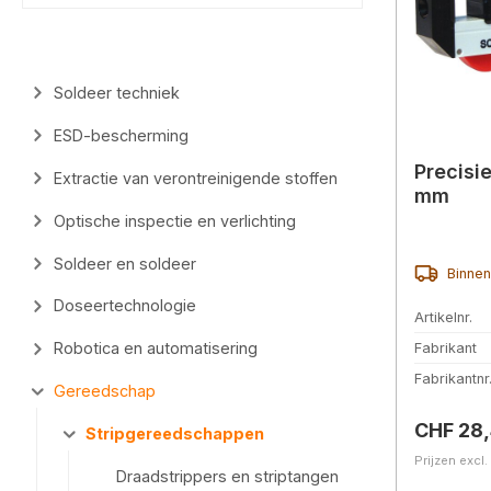
Soldeer techniek
ESD-bescherming
Precisi
Extractie van verontreinigende stoffen
mm
Optische inspectie en verlichting
Soldeer en soldeer
Binnen
Doseertechnologie
Artikelnr.
Robotica en automatisering
Fabrikant
Fabrikantnr
Gereedschap
Normale 
CHF 28
Stripgereedschappen
Prijzen excl
Draadstrippers en striptangen