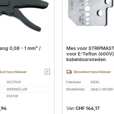
tang 0,08 - 1 mm² /
Mes voor STRIPMAS
voor E-Teflon (600V)
kabeldoorsneden
kort beschikbaar
Binnenkort beschikbaar
WL17569
Fabrikant
IDEAL
WEIDMÜLLER
Modellenlijn
Ideal L-MCSM
.
900128
prijs:
Normale prijs:
,94
Van
CHF 166,17