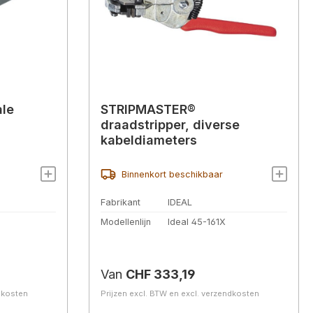
ale
STRIPMASTER®
draadstripper, diverse
kabeldiameters
Binnenkort beschikbaar
Fabrikant
IDEAL
Modellenlijn
Ideal 45-161X
Normale prijs:
Van
CHF 333,19
ndkosten
Prijzen excl. BTW en excl. verzendkosten