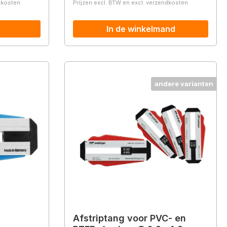
ndkosten
Prijzen excl. BTW en excl. verzendkosten
In de winkelmand
andere varianten
Afstriptang voor PVC- en