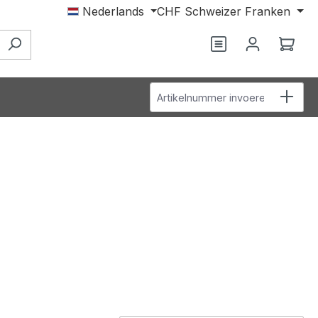
Nederlands
CHF
Schweizer Franken
Je hebt 0 items o
Wink
Artikelnummer invoeren