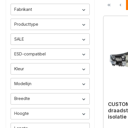
Fabrikant
Producttype
SALE
ESD-compatibel
Kleur
Modellijn
Breedte
CUSTOM
draadst
Hoogte
isolatie
mm² (AW