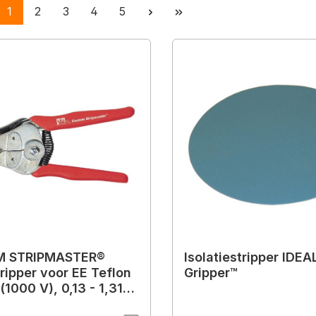
Pagina
Pagina
Pagina
Pagina
Pagina
1
2
3
4
5
 STRIPMASTER®
Isolatiestripper IDEA
ripper voor EE Teflon
Gripper™
 (1000 V), 0,13 - 1,31
G 26 - 16)