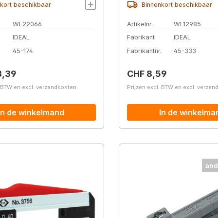
kort beschikbaar
Binnenkort beschikbaar
WL22066
Artikelnr.
WL12985
IDEAL
Fabrikant
IDEAL
.
45-174
Fabrikantnr.
45-333
prijs:
Normale prijs:
3,39
CHF 8,59
. BTW en excl. verzendkosten
Prijzen excl. BTW en excl. verze
In de winkelmand
In de winkelma
and