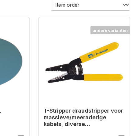
andere varianten
L
T-Stripper draadstripper voor
massieve/meeraderige
kabels, diverse
kabeldiameters