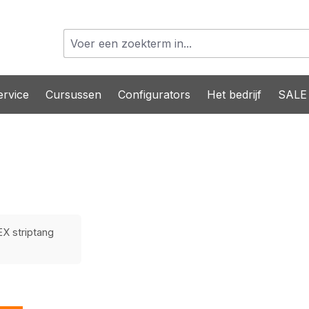
rvice
Cursussen
Configurators
Het bedrijf
SALE
EX striptang