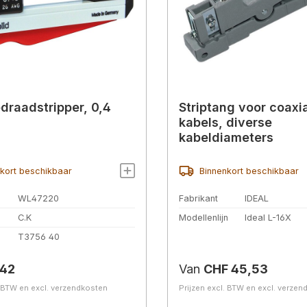
edraadstripper, 0,4
Striptang voor coaxi
kabels, diverse
kabeldiameters
kort beschikbaar
Binnenkort beschikbaar
WL47220
Fabrikant
IDEAL
C.K
Modellenlijn
Ideal L-16X
.
T3756 40
prijs:
Normale prijs:
,42
Van
CHF 45,53
. BTW en excl. verzendkosten
Prijzen excl. BTW en excl. verze