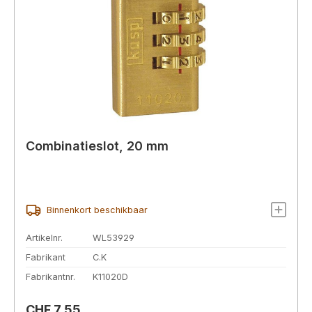
Combinatieslot, 20 mm
Binnenkort beschikbaar
Artikelnr.
WL53929
Fabrikant
C.K
Fabrikantnr.
K11020D
Normale prijs:
CHF 7,55