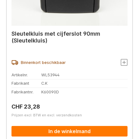
Sleutelkluis met cijferslot 90mm
(Sleutelkluis)
Binnenkort beschikbaar
Artikelnr.
WL53944
Fabrikant
C.K
Fabrikantnr.
K60090D
Normale prijs:
CHF 23,28
Prijzen excl. BTW en excl. verzendkosten
In de winkelmand