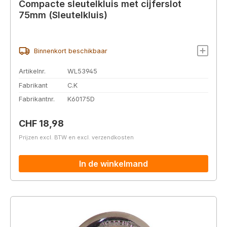
Compacte sleutelkluis met cijferslot
75mm (Sleutelkluis)
Binnenkort beschikbaar
Artikelnr.
WL53945
Fabrikant
C.K
Fabrikantnr.
K60175D
Normale prijs:
CHF 18,98
Prijzen excl. BTW en excl. verzendkosten
In de winkelmand