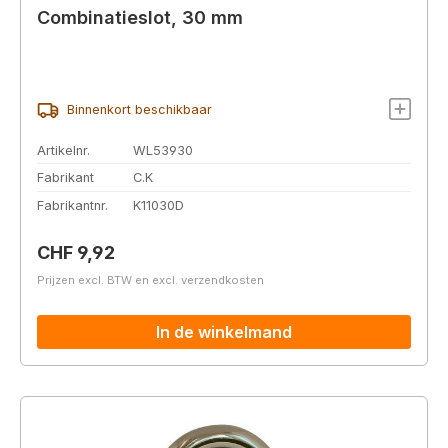
Combinatieslot, 30 mm
Binnenkort beschikbaar
Artikelnr.
WL53930
Fabrikant
C.K
Fabrikantnr.
K11030D
Normale prijs:
CHF 9,92
Prijzen excl. BTW en excl. verzendkosten
In de winkelmand