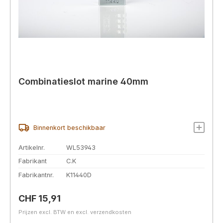
Combinatieslot marine 40mm
Binnenkort beschikbaar
Artikelnr.
WL53943
Fabrikant
C.K
Fabrikantnr.
K11440D
Normale prijs:
CHF 15,91
Prijzen excl. BTW en excl. verzendkosten