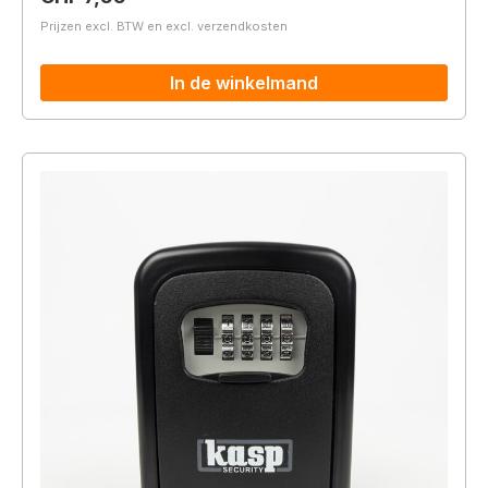
Prijzen excl. BTW en excl. verzendkosten
In de winkelmand