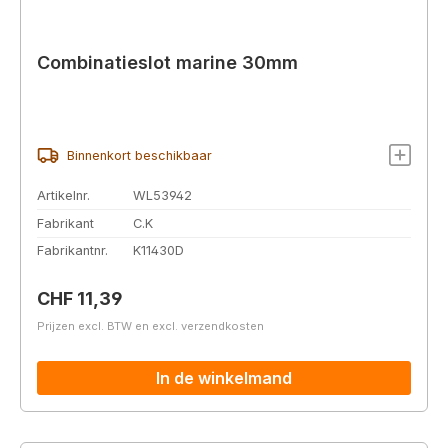
Combinatieslot marine 30mm
Binnenkort beschikbaar
Artikelnr.
WL53942
Fabrikant
C.K
Fabrikantnr.
K11430D
Normale prijs:
CHF 11,39
Prijzen excl. BTW en excl. verzendkosten
In de winkelmand