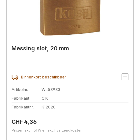
Messing slot, 20 mm
Binnenkort beschikbaar
Artikelnr.
WL53933
Fabrikant
C.K
Fabrikantnr.
K12020
Normale prijs:
CHF 4,36
Prijzen excl. BTW en excl. verzendkosten