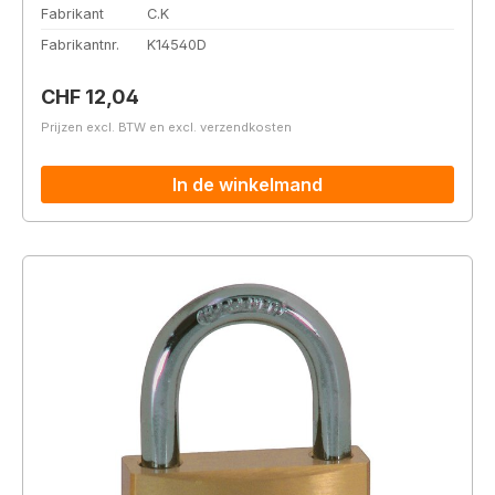
Fabrikant
C.K
Fabrikantnr.
K14540D
Normale prijs:
CHF 12,04
Prijzen excl. BTW en excl. verzendkosten
In de winkelmand