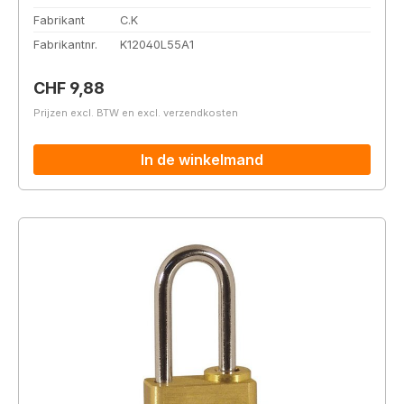
Fabrikant
C.K
Fabrikantnr.
K12040L55A1
Normale prijs:
CHF 9,88
Prijzen excl. BTW en excl. verzendkosten
In de winkelmand