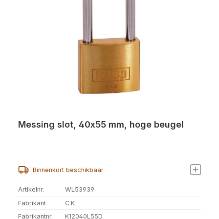
Messing slot, 40x55 mm, hoge beugel
Binnenkort beschikbaar
Artikelnr.
WL53939
Fabrikant
C.K
Fabrikantnr.
K12040L55D