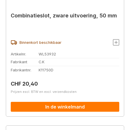
Combinatieslot, zware uitvoering, 50 mm
Binnenkort beschikbaar
Artikelnr.
WL53932
Fabrikant
C.K
Fabrikantnr.
K11750D
Normale prijs:
CHF 20,40
Prijzen excl. BTW en excl. verzendkosten
In de winkelmand