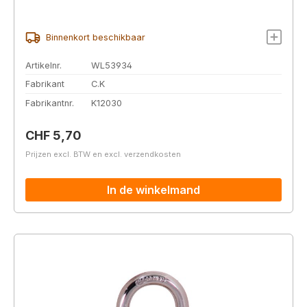
Binnenkort beschikbaar
Artikelnr.
WL53934
Fabrikant
C.K
Fabrikantnr.
K12030
Normale prijs:
CHF 5,70
Prijzen excl. BTW en excl. verzendkosten
In de winkelmand