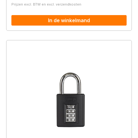
Prijzen excl. BTW en excl. verzendkosten
In de winkelmand