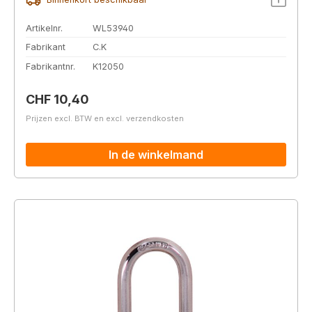
Artikelnr.
WL53940
Fabrikant
C.K
Fabrikantnr.
K12050
Normale prijs:
CHF 10,40
Prijzen excl. BTW en excl. verzendkosten
In de winkelmand