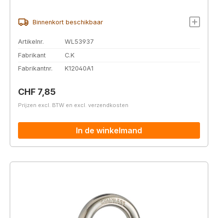
Binnenkort beschikbaar
Artikelnr.
WL53937
Fabrikant
C.K
Fabrikantnr.
K12040A1
Normale prijs:
CHF 7,85
Prijzen excl. BTW en excl. verzendkosten
In de winkelmand