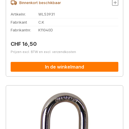
Binnenkort beschikbaar
Artikelnr.
WL53931
Fabrikant
C.K
Fabrikantnr.
K11040D
Normale prijs:
CHF 16,50
Prijzen excl. BTW en excl. verzendkosten
In de winkelmand