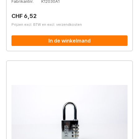
Fabrikantnr.
K12030A1
Normale prijs:
CHF 6,52
Prijzen excl. BTW en excl. verzendkosten
In de winkelmand