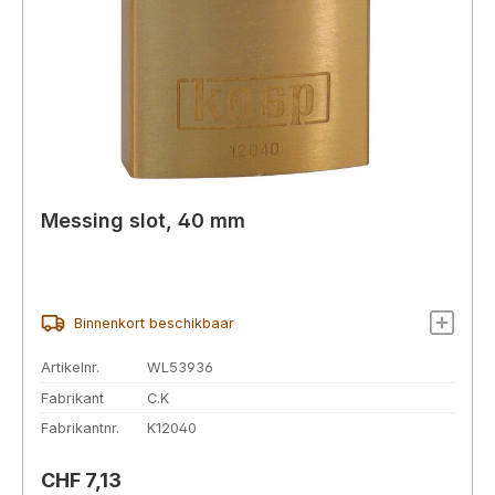
Messing slot, 40 mm
Binnenkort beschikbaar
Artikelnr.
WL53936
Fabrikant
C.K
Fabrikantnr.
K12040
Normale prijs:
CHF 7,13