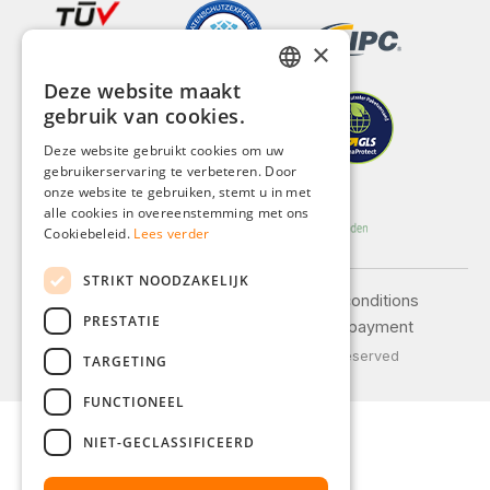
×
Deze website maakt
GERMAN
gebruik van cookies.
ENGLISH
Deze website gebruikt cookies om uw
gebruikerservaring te verbeteren. Door
FRENCH
onze website te gebruiken, stemt u in met
ITALIAN
alle cookies in overeenstemming met ons
Cookiebeleid.
Lees verder
DUTCH
STRIKT NOODZAKELIJK
POLISH
Legal notice
General terms and conditions
PRESTATIE
Privacy policy
Shipping and payment
© 2026 Weidinger GmbH, All Rights Reserved
TARGETING
FUNCTIONEEL
NIET-GECLASSIFICEERD