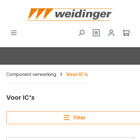
hoofdinhoud
Je hebt 0 items o
Wink
Component verwerking
Voor IC's
Voor IC's
Filter