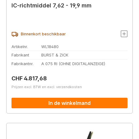
IC-richtmiddel 7,62 - 19,9 mm
Binnenkort beschikbaar
Artikelnr.
WL18480
Fabrikant
BURST & ZICK
Fabrikantnr.
A 075 RI (OHNE DIGITALANZEIGE)
Normale prijs:
CHF 4.817,68
Prijzen excl. BTW en excl. verzendkosten
In de winkelmand