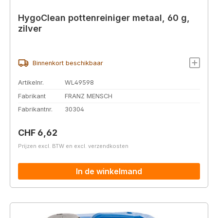
HygoClean pottenreiniger metaal, 60 g,
zilver
Binnenkort beschikbaar
Artikelnr.
WL49598
Fabrikant
FRANZ MENSCH
Fabrikantnr.
30304
Normale prijs:
CHF 6,62
Prijzen excl. BTW en excl. verzendkosten
In de winkelmand