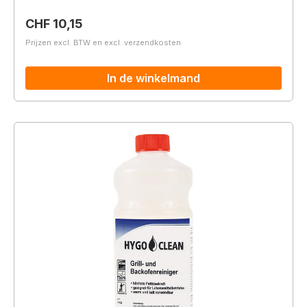
Normale prijs:
CHF 10,15
Prijzen excl. BTW en excl. verzendkosten
In de winkelmand