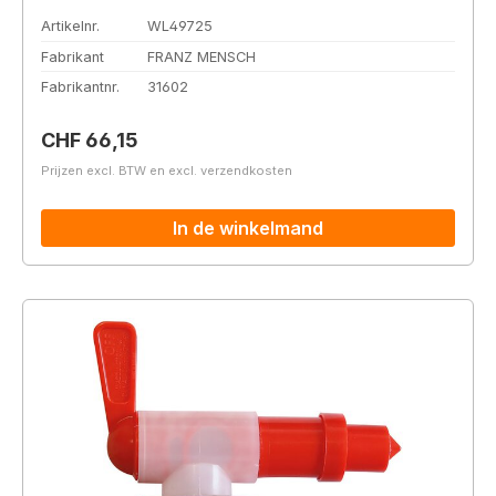
Artikelnr.
WL49725
Fabrikant
FRANZ MENSCH
Fabrikantnr.
31602
Normale prijs:
CHF 66,15
Prijzen excl. BTW en excl. verzendkosten
In de winkelmand