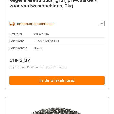
Regenererend zout, grof, pH-waarde 7,
voor vaatwasmachines, 2kg
Binnenkort beschikbaar
Artikelnr.
WL49734
Fabrikant
FRANZ MENSCH
Fabrikantnr.
31612
Normale prijs:
CHF 3,37
Prijzen excl. BTW en excl. verzendkosten
In de winkelmand