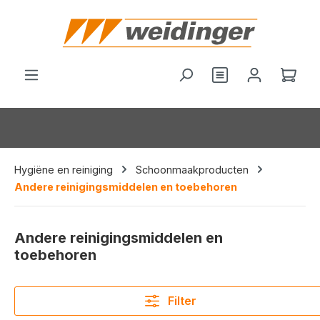
hoofdinhoud
Je hebt 0 items o
Wink
Hygiëne en reiniging
Schoonmaakproducten
Andere reinigingsmiddelen en toebehoren
Andere reinigingsmiddelen en
toebehoren
Filter