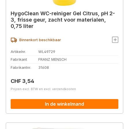
HygoClean WC-reiniger Gel Citrus, pH 2-
3, frisse geur, zacht voor materialen,
0,75 liter
Binnenkort beschikbaar
Artikelnr.
WL49729
Fabrikant
FRANZ MENSCH
Fabrikantnr.
31608
Normale prijs:
CHF 3,54
Prijzen excl. BTW en excl. verzendkosten
In de winkelmand