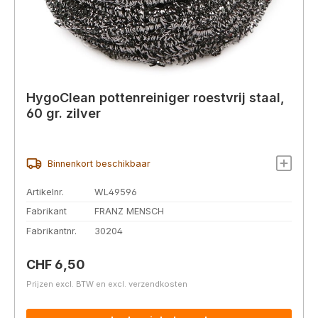
HygoClean pottenreiniger roestvrij staal,
60 gr. zilver
Binnenkort beschikbaar
Artikelnr.
WL49596
Fabrikant
FRANZ MENSCH
Fabrikantnr.
30204
Normale prijs:
CHF 6,50
Prijzen excl. BTW en excl. verzendkosten