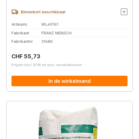
Binnenkort beschikbaar
Artikelnr.
WL49761
Fabrikant
FRANZ MENSCH
Fabrikantnr.
31680
Normale prijs:
CHF 55,73
Prijzen excl. BTW en excl. verzendkosten
In de winkelmand