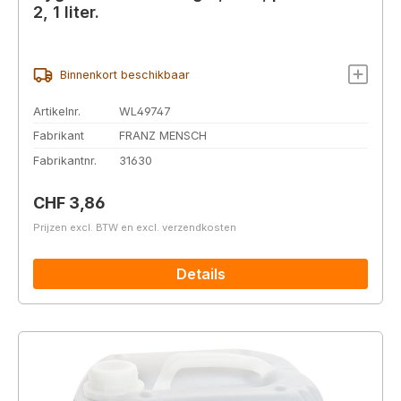
2, 1 liter.
Binnenkort beschikbaar
Artikelnr.
WL49747
Fabrikant
FRANZ MENSCH
Fabrikantnr.
31630
Normale prijs:
CHF 3,86
Prijzen excl. BTW en excl. verzendkosten
Details