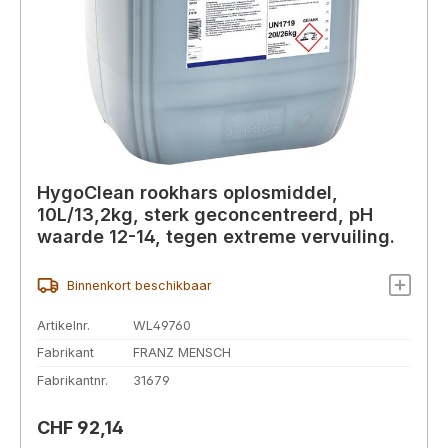
HygoClean rookhars oplosmiddel,
10L/13,2kg, sterk geconcentreerd, pH
waarde 12-14, tegen extreme vervuiling.
Binnenkort beschikbaar
Artikelnr.
WL49760
Fabrikant
FRANZ MENSCH
Fabrikantnr.
31679
Normale prijs:
CHF 92,14