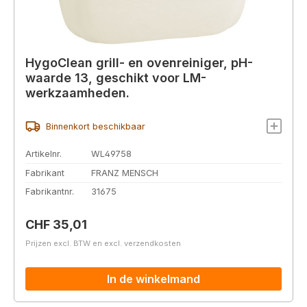
HygoClean grill- en ovenreiniger, pH-
waarde 13, geschikt voor LM-
werkzaamheden.
Binnenkort beschikbaar
Artikelnr.
WL49758
Fabrikant
FRANZ MENSCH
Fabrikantnr.
31675
Normale prijs:
CHF 35,01
Prijzen excl. BTW en excl. verzendkosten
In de winkelmand