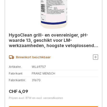
HygoClean grill- en ovenreiniger, pH-
waarde 13, geschikt voor LM-
werkzaamheden, hoogste vetoplossend
vermogen.
Binnenkort beschikbaar
Artikelnr.
WL49757
Fabrikant
FRANZ MENSCH
Fabrikantnr.
31670
Normale prijs:
CHF 4,09
Prijzen excl. BTW en excl. verzendkosten