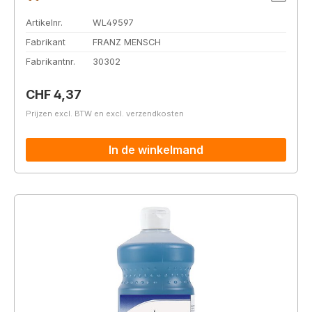
Artikelnr.
WL49597
Fabrikant
FRANZ MENSCH
Fabrikantnr.
30302
Normale prijs:
CHF 4,37
Prijzen excl. BTW en excl. verzendkosten
In de winkelmand