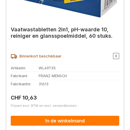
Vaatwastabletten 2in1, pH-waarde 10,
reiniger en glansspoelmiddel, 60 stuks.
Binnenkort beschikbaar
Artikelnr.
WL49735
Fabrikant
FRANZ MENSCH
Fabrikantnr.
31613
Normale prijs:
CHF 10,63
Prijzen excl. BTW en excl. verzendkosten
In de winkelmand