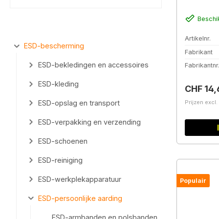
Beschi
Artikelnr.
ESD-bescherming
Fabrikant
ESD-bekledingen en accessoires
Fabrikantnr
ESD-kleding
Normale 
CHF 14,
Prijzen excl
ESD-opslag en transport
ESD-verpakking en verzending
ESD-schoenen
ESD-reiniging
ESD-werkplekapparatuur
Populair
ESD-persoonlijke aarding
ESD-armbanden en polsbanden