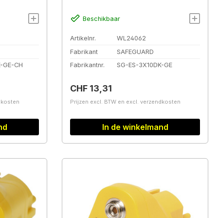
Beschikbaar
Artikelnr.
WL24062
Fabrikant
SAFEGUARD
K-GE-CH
Fabrikantnr.
SG-ES-3X10DK-GE
Normale prijs:
CHF 13,31
ndkosten
Prijzen excl. BTW en excl. verzendkosten
nd
In de winkelmand