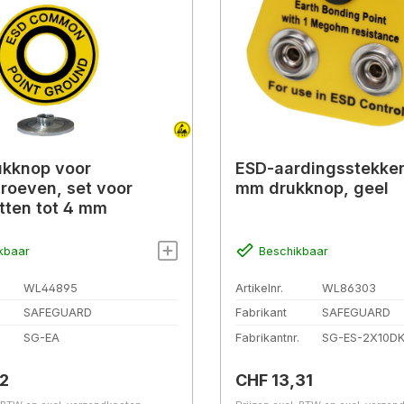
ukknop voor
ESD-aardingsstekker
roeven, set voor
mm drukknop, geel
tten tot 4 mm
kbaar
Beschikbaar
WL44895
Artikelnr.
WL86303
SAFEGUARD
Fabrikant
SAFEGUARD
.
SG-EA
Fabrikantnr.
SG-ES-2X10D
prijs:
Normale prijs:
2
CHF 13,31