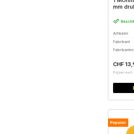
1 MOhm 
mm druk
Beschi
Artikelnr.
Fabrikant
Fabrikantnr
Normale 
CHF 13,
Prijzen excl
Populair