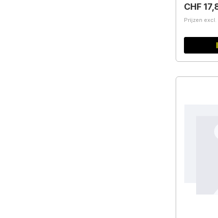
Normale 
CHF 17,
Prijzen excl