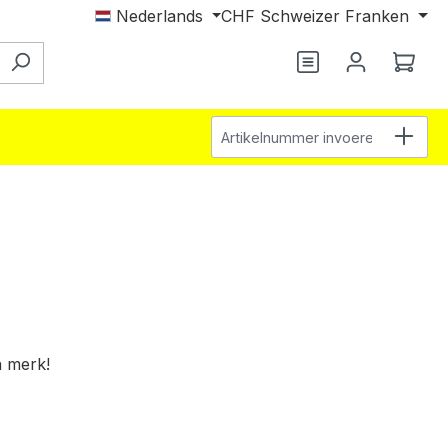
Nederlands
CHF
Schweizer Franken
Je hebt 0 items o
Wink
Artikelnummer invoeren
n merk!