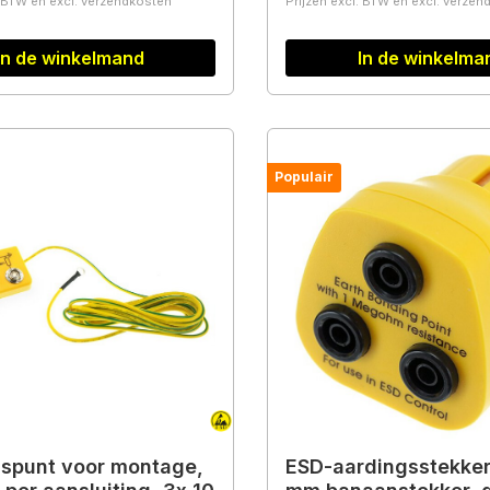
. BTW en excl. verzendkosten
Prijzen excl. BTW en excl. verze
In de winkelmand
In de winkelma
Populair
spunt voor montage,
ESD-aardingsstekker