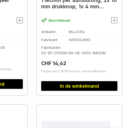
geel
1 MOhm per aansluiting, 2x 10
mm drukknop, 1x 4 mm
banaanstekker, 3 m
Beschikbaar
Artikelnr.
WL43316
Fabrikant
SAFEGUARD
-GE
Fabrikantnr.
SG-EP-2X10DK-BA-GE-3000-1MOHM
Normale prijs:
CHF 14,62
ndkosten
Prijzen excl. BTW en excl. verzendkosten
nd
In de winkelmand