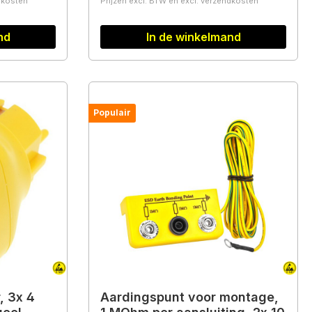
ndkosten
Prijzen excl. BTW en excl. verzendkosten
nd
In de winkelmand
Populair
, 3x 4
Aardingspunt voor montage,