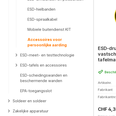
ESD-hielbanden
ESD-spiraalkabel
Mobiele buitendienst KIT
Accessoires voor
persoonlijke aarding
ESD-dr
vastsch
ESD-meet- en testtechnologie
tafelma
ESD-tafels en accessoires
Beschi
ESD-scheidingswanden en
beschermende wanden
Artikelnr.
Fabrikant
EPA-toegangsslot
Fabrikantnr
Soldeer en soldeer
Normale 
CHF 4,3
Zakelijke apparatuur