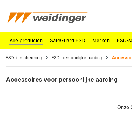
oekopdracht
Ga naar de hoofdnavigatie
Alle producten
SafeGuard ESD
Merken
ESD-se
ESD-bescherming
ESD-persoonlijke aarding
Accessoi
Accessoires voor persoonlijke aarding
Onze S