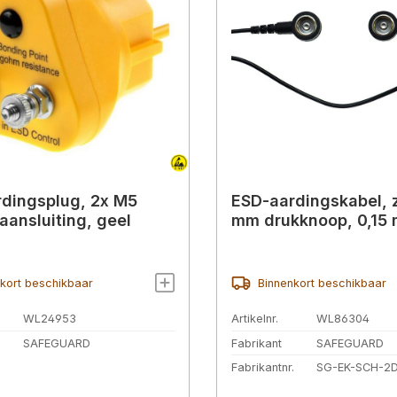
dingsplug, 2x M5
ESD-aardingskabel, 
aansluiting, geel
mm drukknoop, 0,15
kort beschikbaar
Binnenkort beschikbaar
WL24953
Artikelnr.
WL86304
SAFEGUARD
Fabrikant
SAFEGUARD
Fabrikantnr.
SG-EK-SCH-2D