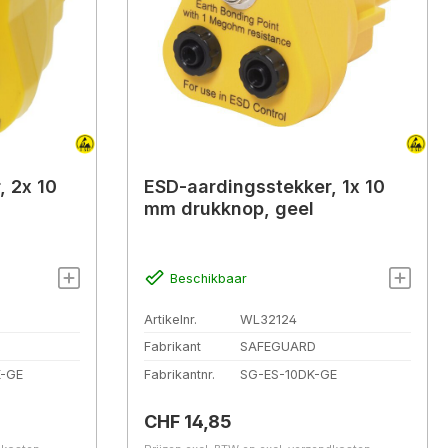
, 2x 10
ESD-aardingsstekker, 1x 10
mm drukknop, geel
Beschikbaar
Artikelnr.
WL32124
Fabrikant
SAFEGUARD
K-GE
Fabrikantnr.
SG-ES-10DK-GE
Normale prijs:
CHF 14,85