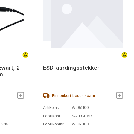
zwart, 2
ESD-aardingsstekker
 m
Binnenkort beschikbaar
Artikelnr.
WL86100
Fabrikant
SAFEGUARD
K-150
Fabrikantnr.
WL86100