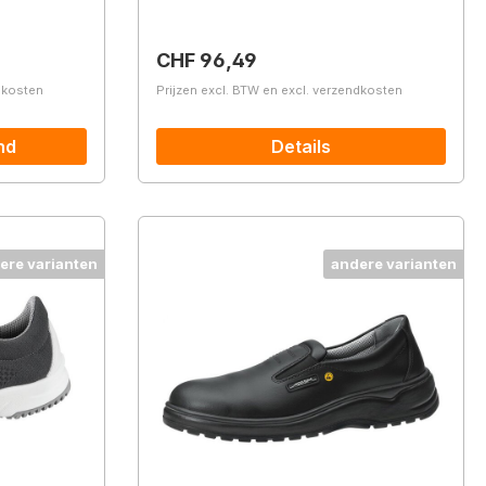
Normale prijs:
CHF 96,49
ndkosten
Prijzen excl. BTW en excl. verzendkosten
nd
Details
ere varianten
andere varianten