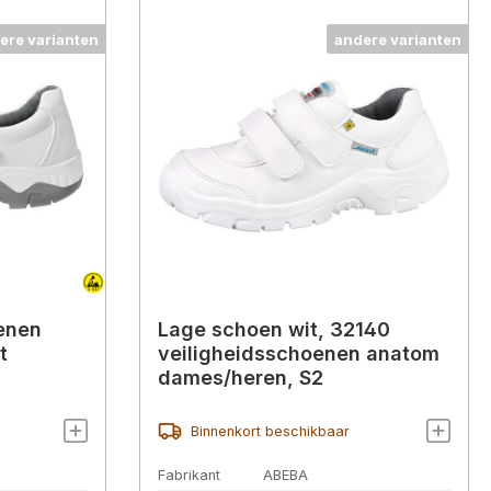
ere varianten
andere varianten
enen
Lage schoen wit, 32140
t
veiligheidsschoenen anatom
dames/heren, S2
Binnenkort beschikbaar
Fabrikant
ABEBA