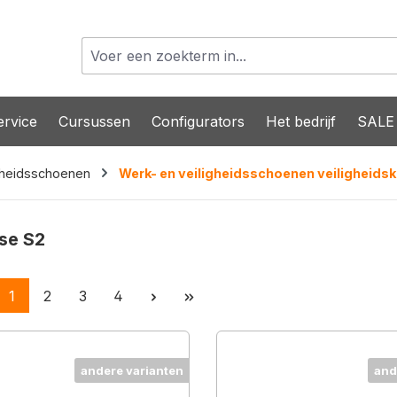
rvice
Cursussen
Configurators
Het bedrijf
SALE
gheidsschoenen
Werk- en veiligheidsschoenen veiligheidsk
se S2
Pagina
Pagina
Pagina
Pagina
1
2
3
4
andere varianten
and