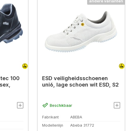
andere varianten
-tec 100
ESD veiligheidsschoenen
isex,
uni6, lage schoen wit ESD, S2
Beschikbaar
Fabrikant
ABEBA
Modellenlijn
Abeba 31772