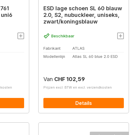
1761
ESD lage schoen SL 60 blauw
 uni6
2.0, S2, nubuckleer, uniseks,
zwart/koningsblauw
Beschikbaar
Fabrikant
ATLAS
Modellenlijn
Atlas SL 60 blue 2.0 ESD
Normale prijs:
Van
CHF 102,59
ndkosten
Prijzen excl. BTW en excl. verzendkosten
Details