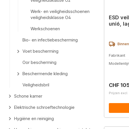
veiligheidsklasse O2
Werk- en veiligheidsschoenen
ESD vei
veiligheidsklasse O4
uni6, l
Werkschoenen
Bio- en infectiebescherming
Binnen
Voet bescherming
Fabrikant
Oor bescherming
Modellenlij
Beschermende kleding
Normale 
CHF 10
Veiligheidsbril
Prijzen excl
Schone kamer
Elektrische schroeftechnologie
Hygiëne en reiniging