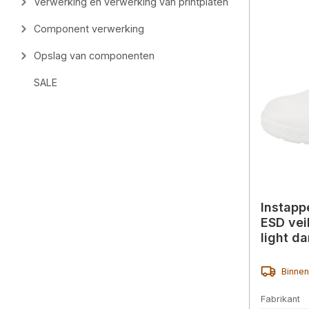
Verwerking en verwerking van printplaten
Component verwerking
Opslag van componenten
SALE
Instapp
ESD vei
light d
Binnen
Fabrikant