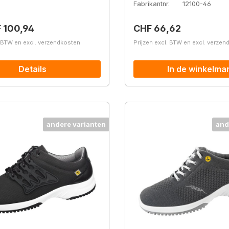
Fabrikantnr.
12100-46
prijs:
Normale prijs:
 100,94
CHF 66,62
. BTW en excl. verzendkosten
Prijzen excl. BTW en excl. verze
Details
In de winkelma
andere varianten
and