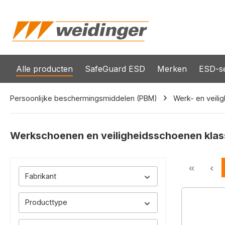
oekopdracht
Ga naar de hoofdnavigatie
Alle producten
SafeGuard ESD
Merken
ESD-se
Persoonlijke beschermingsmiddelen (PBM)
Werk- en veili
Werkschoenen en veiligheidsschoenen klas
Fabrikant
Producttype