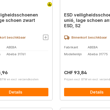
ligheidsschoenen
ESD veiligheidsscho
age schoen zwart
uni6, lage schoen an
ESD, S2
kort beschikbaar
Binnenkort beschikbaar
ABEBA
Fabrikant
ABEBA
n
Abeba 31761
Modellenlijn
Abeba 31775
prijs:
Normale prijs:
5,96
CHF 93,84
. BTW en excl. verzendkosten
Prijzen excl. BTW en excl. verze
Details
Details