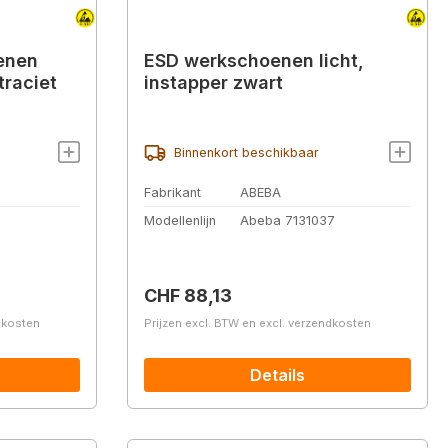
enen
ESD werkschoenen licht,
traciet
instapper zwart
Binnenkort beschikbaar
Fabrikant
ABEBA
Modellenlijn
Abeba 7131037
Normale prijs:
CHF 88,13
ndkosten
Prijzen excl. BTW en excl. verzendkosten
Details