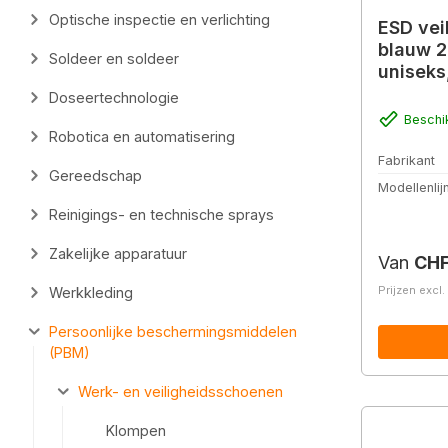
Optische inspectie en verlichting
ESD vei
blauw 2
Soldeer en soldeer
uniseks
Doseertechnologie
Beschi
Robotica en automatisering
Fabrikant
Gereedschap
Modellenlij
Reinigings- en technische sprays
Zakelijke apparatuur
Normale 
Van
CHF
Prijzen excl
Werkkleding
Persoonlijke beschermingsmiddelen
(PBM)
Werk- en veiligheidsschoenen
Klompen