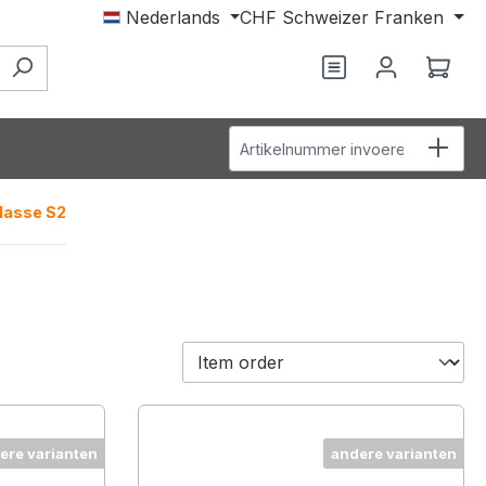
Nederlands
CHF
Schweizer Franken
Je hebt 0 items o
Wink
Artikelnummer invoeren
lasse S2
ere varianten
andere varianten