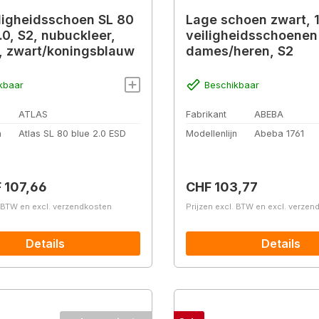
ligheidsschoen SL 80
Lage schoen zwart, 
.0, S2, nubuckleer,
veiligheidsschoenen
, zwart/koningsblauw
dames/heren, S2
kbaar
Beschikbaar
ATLAS
Fabrikant
ABEBA
n
Atlas SL 80 blue 2.0 ESD
Modellenlijn
Abeba 1761
prijs:
Normale prijs:
 107,66
CHF 103,77
. BTW en excl. verzendkosten
Prijzen excl. BTW en excl. verze
Details
Details