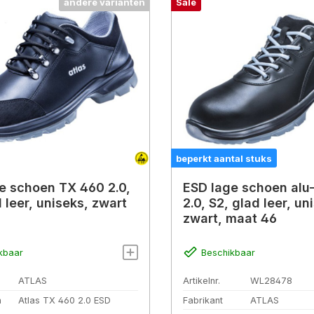
andere varianten
Sale
beperkt aantal stuks
e schoen TX 460 2.0,
ESD lage schoen alu
 leer, uniseks, zwart
2.0, S2, glad leer, un
zwart, maat 46
kbaar
Beschikbaar
ATLAS
Artikelnr.
WL28478
n
Atlas TX 460 2.0 ESD
Fabrikant
ATLAS