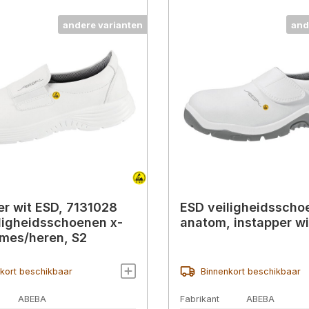
andere varianten
and
er wit ESD, 7131028
ESD veiligheidsscho
ligheidsschoenen x-
anatom, instapper wi
ames/heren, S2
kort beschikbaar
Binnenkort beschikbaar
ABEBA
Fabrikant
ABEBA