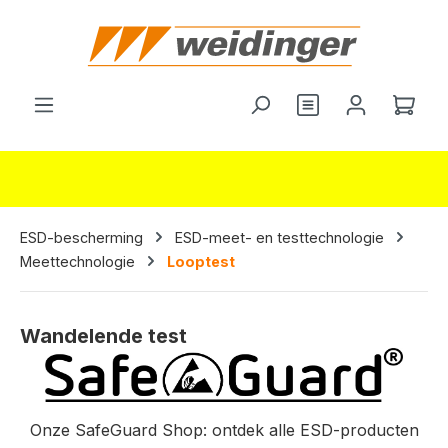
hoofdinhoud
Je hebt 0 items o
Wink
ESD-bescherming
ESD-meet- en testtechnologie
Meettechnologie
Looptest
Wandelende test
Onze SafeGuard Shop: ontdek alle ESD-producten