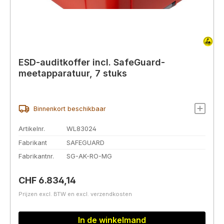
ESD-auditkoffer incl. SafeGuard-
meetapparatuur, 7 stuks
Binnenkort beschikbaar
Artikelnr.
WL83024
Fabrikant
SAFEGUARD
Fabrikantnr.
SG-AK-RO-MG
Normale prijs:
CHF 6.834,14
Prijzen excl. BTW en excl. verzendkosten
In de winkelmand