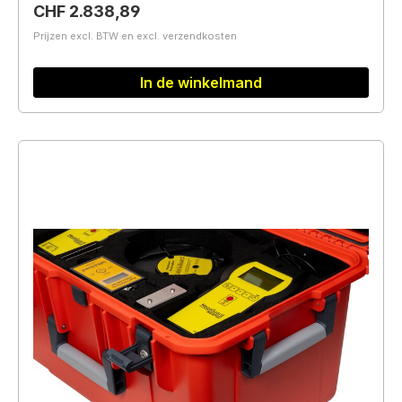
Normale prijs:
CHF 2.838,89
Prijzen excl. BTW en excl. verzendkosten
In de winkelmand