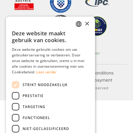
×
Deze website maakt
GERMAN
gebruik van cookies.
ENGLISH
Deze website gebruikt cookies om uw
gebruikerservaring te verbeteren. Door
FRENCH
onze website te gebruiken, stemt u in met
ITALIAN
alle cookies in overeenstemming met ons
Cookiebeleid.
Lees verder
Legal notice
General terms and conditions
DUTCH
Privacy policy
Shipping and payment
STRIKT NOODZAKELIJK
POLISH
© 2026 Weidinger GmbH, All Rights Reserved
PRESTATIE
TARGETING
FUNCTIONEEL
NIET-GECLASSIFICEERD