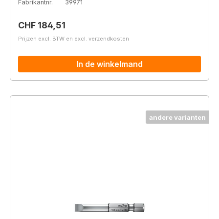
Fabrikantnr.
39971
Normale prijs:
CHF 184,51
Prijzen excl. BTW en excl. verzendkosten
In de winkelmand
andere varianten