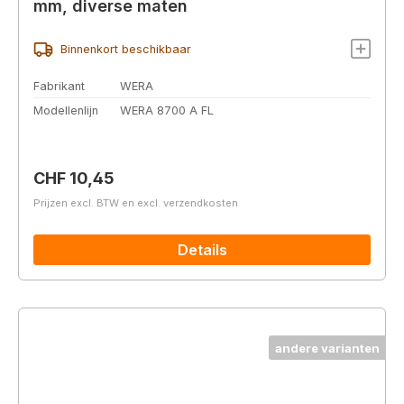
mm, diverse maten
Binnenkort beschikbaar
Fabrikant
WERA
Modellenlijn
WERA 8700 A FL
Normale prijs:
CHF 10,45
Prijzen excl. BTW en excl. verzendkosten
Details
andere varianten