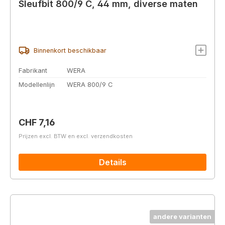
Sleufbit 800/9 C, 44 mm, diverse maten
Binnenkort beschikbaar
Fabrikant
WERA
Modellenlijn
WERA 800/9 C
Normale prijs:
CHF 7,16
Prijzen excl. BTW en excl. verzendkosten
Details
andere varianten