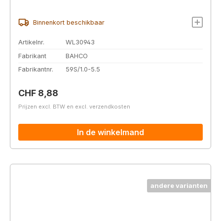
Binnenkort beschikbaar
Artikelnr.
WL30943
Fabrikant
BAHCO
Fabrikantnr.
59S/1.0-5.5
Normale prijs:
CHF 8,88
Prijzen excl. BTW en excl. verzendkosten
In de winkelmand
andere varianten