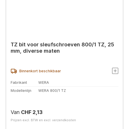
TZ bit voor sleufschroeven 800/1 TZ, 25
mm, diverse maten
Binnenkort beschikbaar
Fabrikant
WERA
Modellenlijn
WERA 800/1 TZ
Normale prijs:
Van
CHF 2,13
Prijzen excl. BTW en excl. verzendkosten