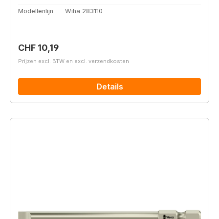
Modellenlijn
Wiha 283110
Normale prijs:
CHF 10,19
Prijzen excl. BTW en excl. verzendkosten
Details