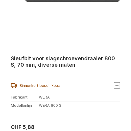
Sleufbit voor slagschroevendraaier 800
S, 70 mm, diverse maten
Binnenkort beschikbaar
Fabrikant
WERA
Modellenlijn
WERA 800 S
Normale prijs:
CHF 5,88