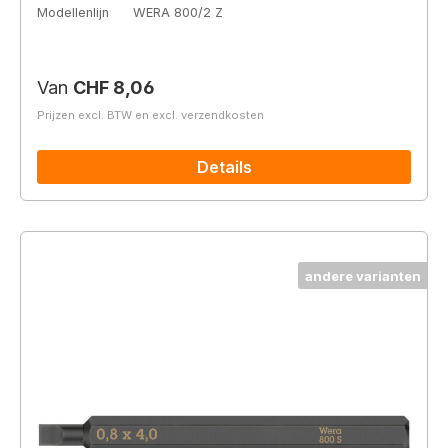
Modellenlijn
WERA 800/2 Z
Normale prijs:
Van
CHF 8,06
Prijzen excl. BTW en excl. verzendkosten
Details
andere varianten