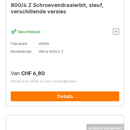
800/4 Z Schroevendraaierbit, sleuf,
verschillende versies
Beschikbaar
Fabrikant
WERA
Modellenlijn
Wera 800/4 Z
Normale prijs:
Van
CHF 6,80
Prijzen excl. BTW en excl. verzendkosten
Details
andere varianten