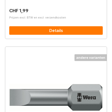
Normale prijs:
CHF 1,99
Prijzen excl. BTW en excl. verzendkosten
Details
andere varianten