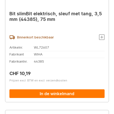
Bit slimBit elektrisch, sleuf met tang, 3,5
mm (44385), 75 mm
Binnenkort beschikbaar
Artikelnr.
WL72607
Fabrikant
WIHA
Fabrikantnr.
44385
Normale prijs:
CHF 10,19
Prijzen excl. BTW en excl. verzendkosten
In de winkelmand