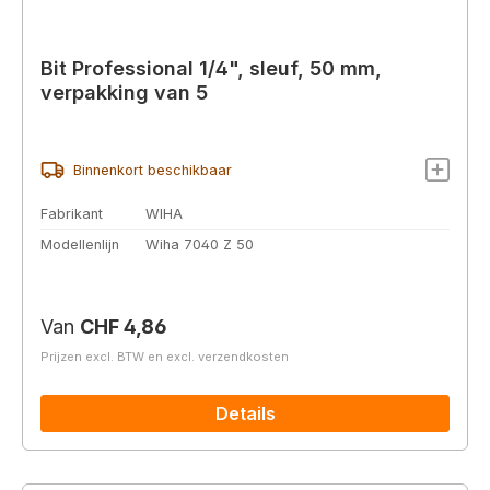
Bit Professional 1/4", sleuf, 50 mm,
verpakking van 5
Binnenkort beschikbaar
Fabrikant
WIHA
Modellenlijn
Wiha 7040 Z 50
Normale prijs:
Van
CHF 4,86
Prijzen excl. BTW en excl. verzendkosten
Details