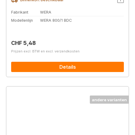
Fabrikant
WERA
Modellenlijn
WERA 800/1 BDC
Normale prijs:
CHF 5,48
Prijzen excl. BTW en excl. verzendkosten
Details
andere varianten