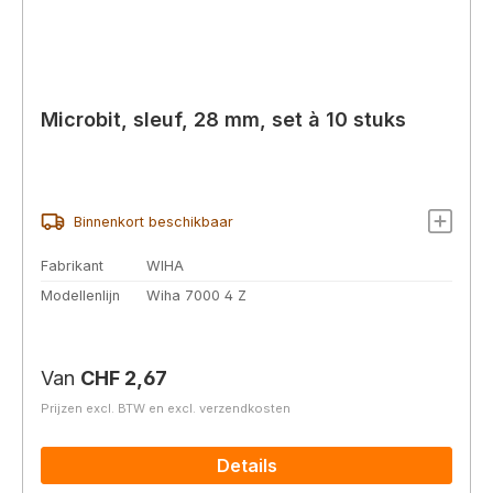
Microbit, sleuf, 28 mm, set à 10 stuks
Binnenkort beschikbaar
Fabrikant
WIHA
Modellenlijn
Wiha 7000 4 Z
Normale prijs:
Van
CHF 2,67
Prijzen excl. BTW en excl. verzendkosten
Details