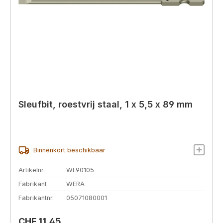
Sleufbit, roestvrij staal, 1 x 5,5 x 89 mm
Binnenkort beschikbaar
Artikelnr.
WL90105
Fabrikant
WERA
Fabrikantnr.
05071080001
Normale prijs:
CHF 11,45