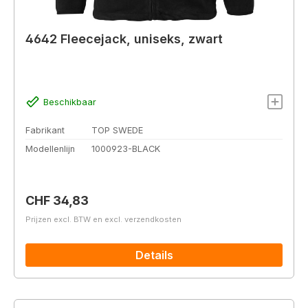
4642 Fleecejack, uniseks, zwart
Beschikbaar
Fabrikant
TOP SWEDE
Modellenlijn
1000923-BLACK
Normale prijs:
CHF 34,83
Prijzen excl. BTW en excl. verzendkosten
Details