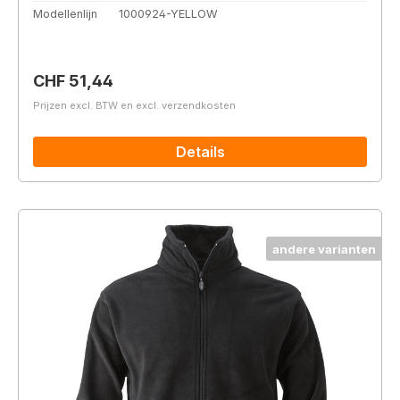
Modellenlijn
1000924-YELLOW
Normale prijs:
CHF 51,44
Prijzen excl. BTW en excl. verzendkosten
Details
andere varianten