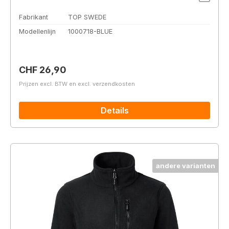
Fabrikant
TOP SWEDE
Modellenlijn
1000718-BLUE
Normale prijs:
CHF 26,90
Prijzen excl. BTW en excl. verzendkosten
Details
andere varianten