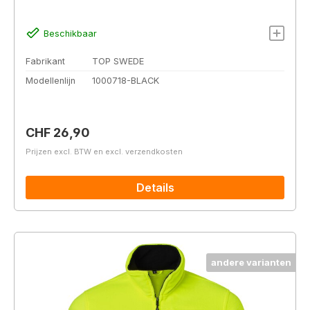
Beschikbaar
Fabrikant
TOP SWEDE
Modellenlijn
1000718-BLACK
Normale prijs:
CHF 26,90
Prijzen excl. BTW en excl. verzendkosten
Details
andere varianten