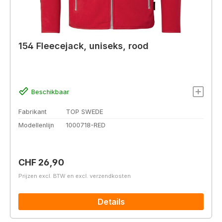
154 Fleecejack, uniseks, rood
Beschikbaar
Fabrikant
TOP SWEDE
Modellenlijn
1000718-RED
Normale prijs:
CHF 26,90
Prijzen excl. BTW en excl. verzendkosten
Details