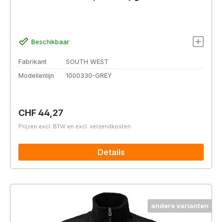
Beschikbaar
Fabrikant
SOUTH WEST
Modellenlijn
1000330-GREY
Normale prijs:
CHF 44,27
Prijzen excl. BTW en excl. verzendkosten
Details
andere varianten