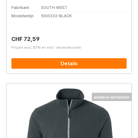
Fabrikant
SOUTH WEST
Modellenlijn
1000333-BLACK
Normale prijs:
CHF 72,59
Prijzen excl. BTW en excl. verzendkosten
Details
andere varianten