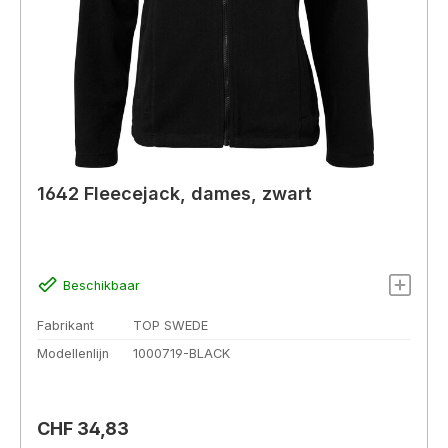
1642 Fleecejack, dames, zwart
Beschikbaar
Fabrikant
TOP SWEDE
Modellenlijn
1000719-BLACK
Normale prijs:
CHF 34,83