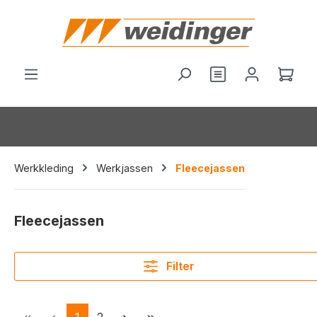
hoofdinhoud
Je hebt 0 items o
Wink
Werkkleding
Werkjassen
Fleecejassen
Fleecejassen
Filter
Pagina
Pagina