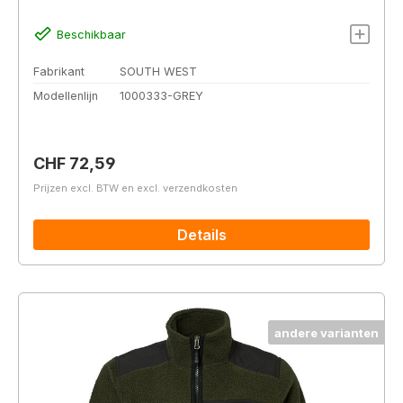
Beschikbaar
Fabrikant
SOUTH WEST
Modellenlijn
1000333-GREY
Normale prijs:
CHF 72,59
Prijzen excl. BTW en excl. verzendkosten
Details
andere varianten