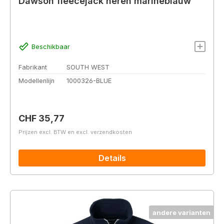
Dawson fleecejack heren marineblauw
Beschikbaar
Fabrikant
SOUTH WEST
Modellenlijn
1000326-BLUE
Normale prijs:
CHF 35,77
Prijzen excl. BTW en excl. verzendkosten
Details
andere varianten