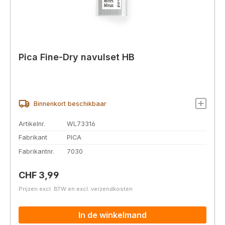
Pica Fine-Dry navulset HB
Binnenkort beschikbaar
Artikelnr.
WL73316
Fabrikant
PICA
Fabrikantnr.
7030
Normale prijs:
CHF 3,99
Prijzen excl. BTW en excl. verzendkosten
In de winkelmand