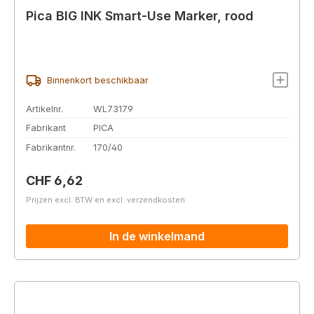
Pica BIG INK Smart-Use Marker, rood
Binnenkort beschikbaar
Artikelnr.
WL73179
Fabrikant
PICA
Fabrikantnr.
170/40
Normale prijs:
CHF 6,62
Prijzen excl. BTW en excl. verzendkosten
In de winkelmand