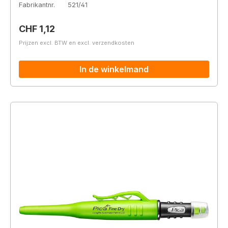
Fabrikantnr.
521/41
Normale prijs:
CHF 1,12
Prijzen excl. BTW en excl. verzendkosten
In de winkelmand