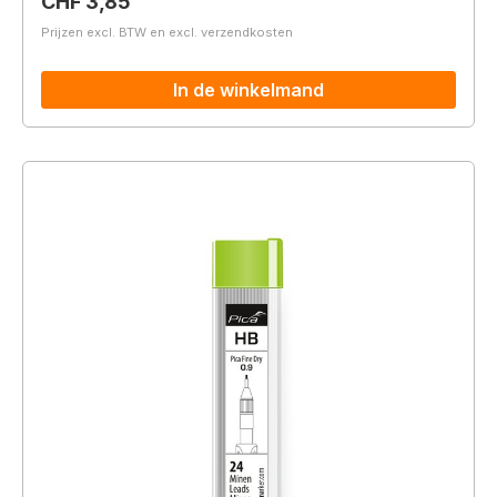
Normale prijs:
CHF 3,85
Prijzen excl. BTW en excl. verzendkosten
In de winkelmand