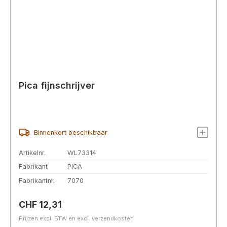
Pica fijnschrijver
Binnenkort beschikbaar
Artikelnr.
WL73314
Fabrikant
PICA
Fabrikantnr.
7070
Normale prijs:
CHF 12,31
Prijzen excl. BTW en excl. verzendkosten