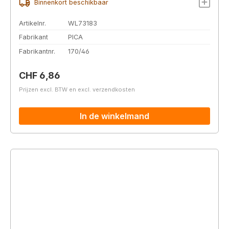
Binnenkort beschikbaar
Artikelnr.
WL73183
Fabrikant
PICA
Fabrikantnr.
170/46
Normale prijs:
CHF 6,86
Prijzen excl. BTW en excl. verzendkosten
In de winkelmand