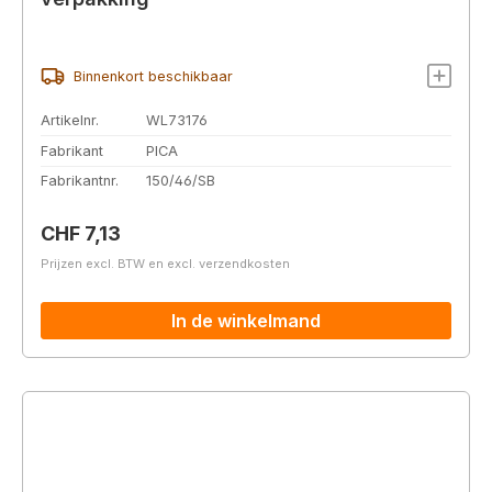
Binnenkort beschikbaar
Artikelnr.
WL73176
Fabrikant
PICA
Fabrikantnr.
150/46/SB
Normale prijs:
CHF 7,13
Prijzen excl. BTW en excl. verzendkosten
In de winkelmand