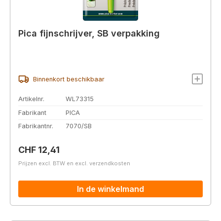
Pica fijnschrijver, SB verpakking
Binnenkort beschikbaar
Artikelnr.
WL73315
Fabrikant
PICA
Fabrikantnr.
7070/SB
Normale prijs:
CHF 12,41
Prijzen excl. BTW en excl. verzendkosten
In de winkelmand