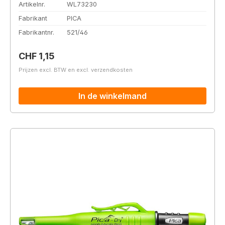
Artikelnr.
WL73230
Fabrikant
PICA
Fabrikantnr.
521/46
Normale prijs:
CHF 1,15
Prijzen excl. BTW en excl. verzendkosten
In de winkelmand