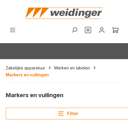
hoofdinhoud
Je hebt 0 items o
Wink
Zakelijke apparatuur
Merken en labelen
Markers en vullingen
Markers en vullingen
Filter