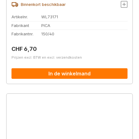
Binnenkort beschikbaar
Artikelnr.
WL73171
Fabrikant
PICA
Fabrikantnr.
150/40
Normale prijs:
CHF 6,70
Prijzen excl. BTW en excl. verzendkosten
In de winkelmand