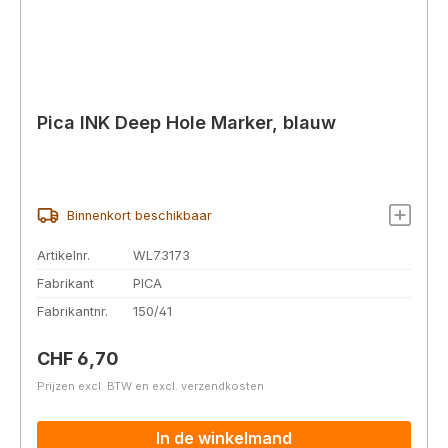
Pica INK Deep Hole Marker, blauw
Binnenkort beschikbaar
Artikelnr.
WL73173
Fabrikant
PICA
Fabrikantnr.
150/41
Normale prijs:
CHF 6,70
Prijzen excl. BTW en excl. verzendkosten
In de winkelmand