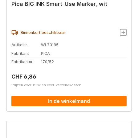
Pica BIG INK Smart-Use Marker, wit
Binnenkort beschikbaar
Artikelnr.
WL73185
Fabrikant
PICA
Fabrikantnr.
170/52
Normale prijs:
CHF 6,86
Prijzen excl. BTW en excl. verzendkosten
In de winkelmand