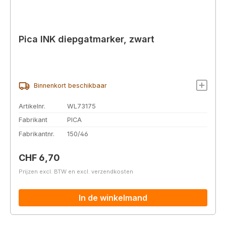
Pica INK diepgatmarker, zwart
Binnenkort beschikbaar
Artikelnr.
WL73175
Fabrikant
PICA
Fabrikantnr.
150/46
Normale prijs:
CHF 6,70
Prijzen excl. BTW en excl. verzendkosten
In de winkelmand