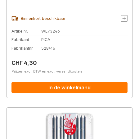
Binnenkort beschikbaar
Artikelnr.
WL73246
Fabrikant
PICA
Fabrikantnr.
528/46
Normale prijs:
CHF 4,30
Prijzen excl. BTW en excl. verzendkosten
In de winkelmand