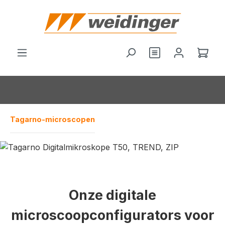
hoofdinhoud
Je hebt 0 items o
Wink
Tagarno-microscopen
Onze digitale
microscoopconfigurators voor