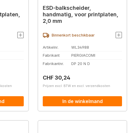
ESD-balkscheider,
tplaten,
handmatig, voor printplaten,
2,0 mm
Binnenkort beschikbaar
Artikelnr.
WL34988
Fabrikant
PIERGIACOMI
Fabrikantnr.
DP 20 N D
Normale prijs:
CHF 30,24
ndkosten
Prijzen excl. BTW en excl. verzendkosten
nd
In de winkelmand