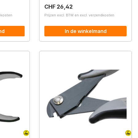
Normale prijs:
CHF 26,42
ndkosten
Prijzen excl. BTW en excl. verzendkosten
nd
In de winkelmand