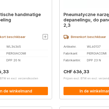
tische handmatige
Pneumatyczne narzę
eling
depanelingu, do pane
2,3
kort beschikbaar
Binnenkort beschikbaar
WL34365
Artikelnr.
WL60137
PIERGIACOMI
Fabrikant
PIERGIACOMI
.
DPP 20 N
Fabrikantnr.
DPP 23 N
prijs:
Normale prijs:
6,33
CHF 636,33
. BTW en excl. verzendkosten
Prijzen excl. BTW en excl. verze
In de winkelmand
In de winkelma