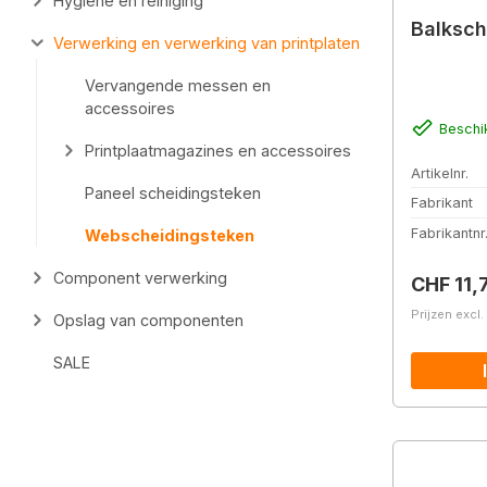
Hygiëne en reiniging
Balksch
Verwerking en verwerking van printplaten
Vervangende messen en
accessoires
Beschi
Printplaatmagazines en accessoires
Artikelnr.
Paneel scheidingsteken
Fabrikant
Fabrikantnr
Webscheidingsteken
Component verwerking
Normale 
CHF 11,
Prijzen excl
Opslag van componenten
SALE