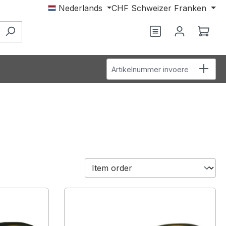
Nederlands
CHF
Schweizer Franken
Je hebt 0 items o
Wink
Artikelnummer invoeren