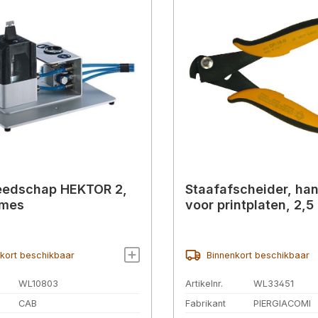
eedschap HEKTOR 2,
Staafafscheider, ha
 mes
voor printplaten, 2,
kort beschikbaar
Binnenkort beschikbaar
WL10803
Artikelnr.
WL33451
CAB
Fabrikant
PIERGIACOMI