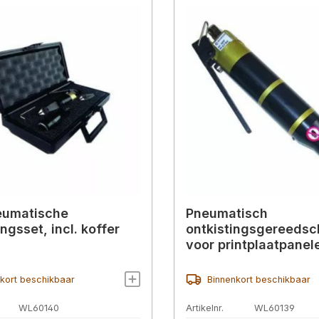
eumatische
Pneumatisch
ngsset, incl. koffer
ontkistingsgereedsc
voor printplaatpanel
mm
kort beschikbaar
Binnenkort beschikbaar
WL60140
Artikelnr.
WL60139