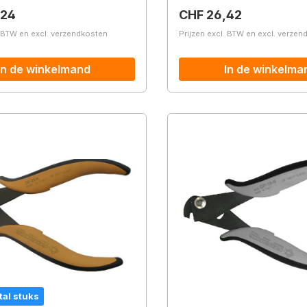
prijs:
Normale prijs:
,24
CHF 26,42
. BTW en excl. verzendkosten
Prijzen excl. BTW en excl. verze
In de winkelmand
In de winkelma
tal stuks