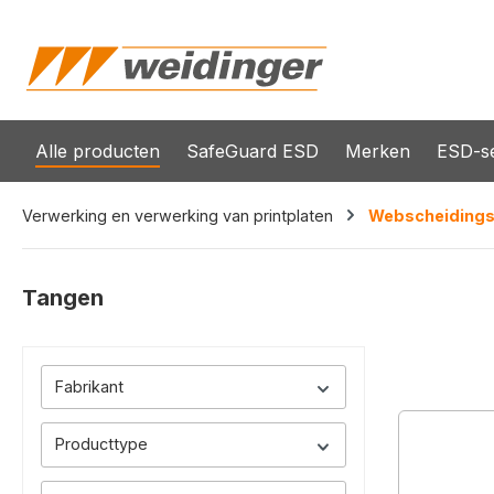
oekopdracht
Ga naar de hoofdnavigatie
Alle producten
SafeGuard ESD
Merken
ESD-se
Verwerking en verwerking van printplaten
Webscheidings
Tangen
Fabrikant
Producttype