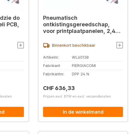
dzie do
Pneumatisch
li PCB,
ontkistingsgereedschap,
voor printplaatpanelen, 2,4
mm
Binnenkort beschikbaar
Artikelnr.
WL60138
Fabrikant
PIERGIACOMI
Fabrikantnr.
DPP 24 N
Normale prijs:
CHF 636,33
ndkosten
Prijzen excl. BTW en excl. verzendkosten
nd
In de winkelmand