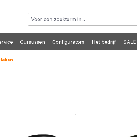
rvice
Cursussen
Configurators
Het bedrijf
SALE
teken