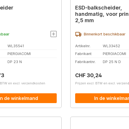
eider
ESD-balkscheider,
handmatig, voor prin
2,5 mm
kbaar
Binnenkort beschikbaar
WL35541
Artikelnr.
WL33452
PIERGIACOMI
Fabrikant
PIERGIACOMI
.
DP 23 N
Fabrikantnr.
DP 25 N D
prijs:
Normale prijs:
73
CHF 30,24
. BTW en excl. verzendkosten
Prijzen excl. BTW en excl. verze
In de winkelmand
In de winkelma