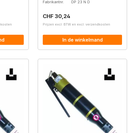
Fabrikantnr.
DP 23 N D
Normale prijs:
CHF 30,24
ndkosten
Prijzen excl. BTW en excl. verzendkosten
nd
In de winkelmand