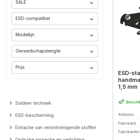
SALE
ESD-compatibel
Modellijn
Gereedschapslengte
Prijs
ESD-sta
handmat
1,5 mm
Beschi
Soldeer techniek
Artikelnr.
ESD-bescherming
Fabrikant
Extractie van verontreinigende stoffen
Fabrikantnr
Optische inspectie en verlichting