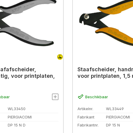
afafscheider,
Staafscheider, hand
ig, voor printplaten,
voor printplaten, 1,
kbaar
Beschikbaar
WL33450
Artikelnr.
WL33449
PIERGIACOMI
Fabrikant
PIERGIACOMI
.
DP 15 N D
Fabrikantnr.
DP 15 N