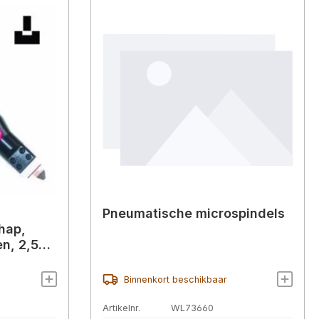
Pneumatische microspindels
hap,
en, 2,5
Binnenkort beschikbaar
Artikelnr.
WL73660