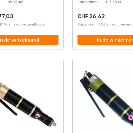
.
8932145
Fabrikantnr.
DP 25 N
prijs:
Normale prijs:
77,03
CHF 26,42
. BTW en excl. verzendkosten
Prijzen excl. BTW en excl. verze
In de winkelmand
In de winkelma