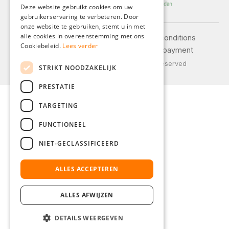
Deze website gebruikt cookies om uw
gebruikerservaring te verbeteren. Door
FRENCH
onze website te gebruiken, stemt u in met
ITALIAN
alle cookies in overeenstemming met ons
Legal notice
General terms and conditions
Cookiebeleid.
Lees verder
Privacy policy
Shipping and payment
DUTCH
© 2026 Weidinger GmbH, All Rights Reserved
STRIKT NOODZAKELIJK
POLISH
PRESTATIE
TARGETING
FUNCTIONEEL
NIET-GECLASSIFICEERD
ALLES ACCEPTEREN
ALLES AFWIJZEN
DETAILS WEERGEVEN