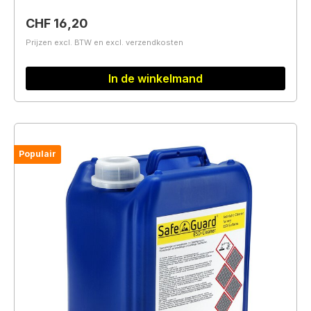
Normale prijs:
CHF 16,20
Prijzen excl. BTW en excl. verzendkosten
In de winkelmand
Populair