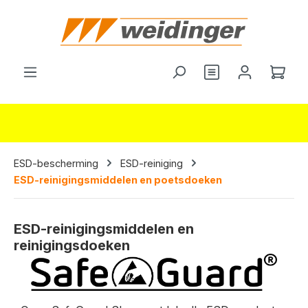
hoofdinhoud
Je hebt 0 items o
Wink
ESD-bescherming
ESD-reiniging
ESD-reinigingsmiddelen en poetsdoeken
ESD-reinigingsmiddelen en
reinigingsdoeken