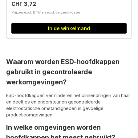
Normale prijs:
CHF 3,72
Prijzen excl. BTW en excl. verzendkosten
In de winkelmand
Waarom worden ESD-hoofdkappen
gebruikt in gecontroleerde
werkomgevingen?
ESD-hoofdkappen verminderen het binnendringen van haar
en deeltjes en ondersteunen gecontroleerde
elektrostatische omstandigheden in gevoelige
productieomgevingen.
In welke omgevingen worden
hoofdkappen het meest gebruikt?