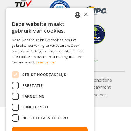
×
Deze website maakt
GERMAN
gebruik van cookies.
ENGLISH
Deze website gebruikt cookies om uw
gebruikerservaring te verbeteren. Door
FRENCH
onze website te gebruiken, stemt u in met
ITALIAN
alle cookies in overeenstemming met ons
Cookiebeleid.
Lees verder
DUTCH
STRIKT NOODZAKELIJK
POLISH
Legal notice
General terms and conditions
PRESTATIE
Privacy policy
Shipping and payment
© 2026 Weidinger GmbH, All Rights Reserved
TARGETING
FUNCTIONEEL
NIET-GECLASSIFICEERD