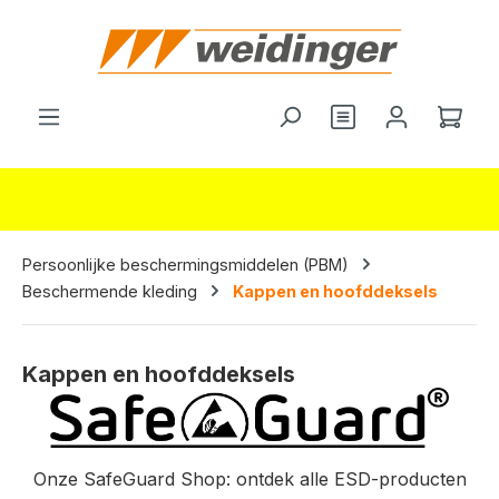
hoofdinhoud
Je hebt 0 items o
Wink
Persoonlijke beschermingsmiddelen (PBM)
Beschermende kleding
Kappen en hoofddeksels
Kappen en hoofddeksels
Onze SafeGuard Shop: ontdek alle ESD-producten