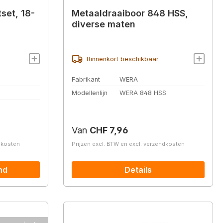
set, 18-
Metaaldraaiboor 848 HSS,
diverse maten
Binnenkort beschikbaar
Fabrikant
WERA
Modellenlijn
WERA 848 HSS
Normale prijs:
Van
CHF 7,96
ndkosten
Prijzen excl. BTW en excl. verzendkosten
nd
Details