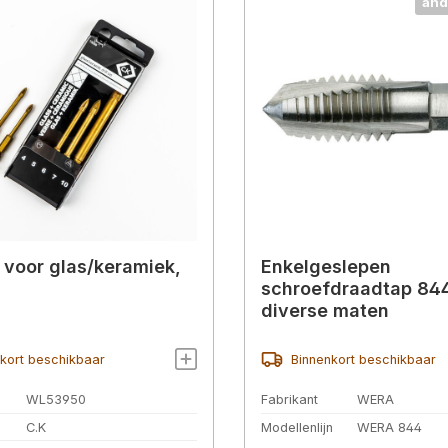
and
 voor glas/keramiek,
Enkelgeslepen
schroefdraadtap 84
diverse maten
kort beschikbaar
Binnenkort beschikbaar
WL53950
Fabrikant
WERA
C.K
Modellenlijn
WERA 844