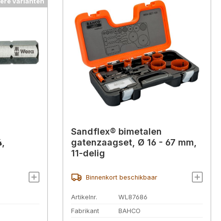
ere varianten
Sandflex® bimetalen
4,
gatenzaagset, Ø 16 - 67 mm,
11-delig
Binnenkort beschikbaar
Artikelnr.
WL87686
Fabrikant
BAHCO