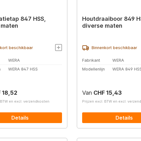
tietap 847 HSS,
Houtdraaiboor 849 H
 maten
diverse maten
kort beschikbaar
Binnenkort beschikbaar
WERA
Fabrikant
WERA
n
WERA 847 HSS
Modellenlijn
WERA 849 HS
prijs:
Normale prijs:
 18,52
Van
CHF 15,43
. BTW en excl. verzendkosten
Prijzen excl. BTW en excl. verze
Details
Details