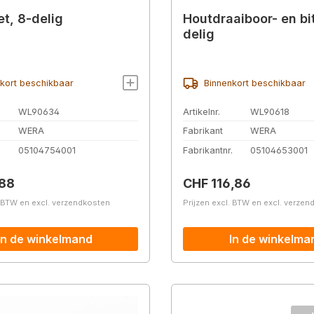
et, 8-delig
Houtdraaiboor- en bit
delig
kort beschikbaar
Binnenkort beschikbaar
WL90634
Artikelnr.
WL90618
WERA
Fabrikant
WERA
.
05104754001
Fabrikantnr.
05104653001
prijs:
Normale prijs:
,88
CHF 116,86
. BTW en excl. verzendkosten
Prijzen excl. BTW en excl. verze
In de winkelmand
In de winkelma