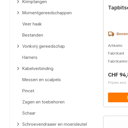
Krimptangen
Tapbits
Momentgereedschappen
Veer haak
Binnen
Bestanden
Artikelnr.
Vonkvrij gereedschap
Fabrikant
Hamers
Fabrikantnr
Kabelverbinding
Normale 
CHF 94
Messen en scalpels
Prijzen excl
Pincet
Zagen en toebehoren
Schaar
Schroevendraaier en moersleutel