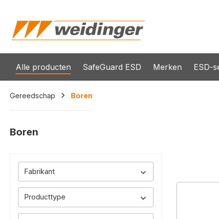
oekopdracht
Ga naar de hoofdnavigatie
Alle producten
SafeGuard ESD
Merken
ESD-se
Gereedschap
Boren
Boren
Fabrikant
Producttype