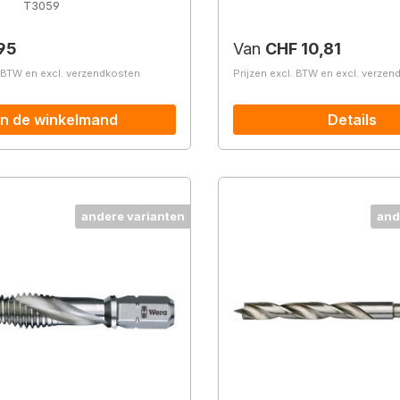
.
T3059
prijs:
Normale prijs:
95
Van
CHF 10,81
. BTW en excl. verzendkosten
Prijzen excl. BTW en excl. verze
In de winkelmand
Details
andere varianten
and