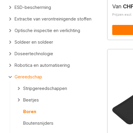
Normale 
Van
CHF
ESD-bescherming
Prijzen excl
Extractie van verontreinigende stoffen
Optische inspectie en verlichting
Soldeer en soldeer
Doseertechnologie
Robotica en automatisering
Gereedschap
Stripgereedschappen
Beetjes
Boren
Boutensnijders