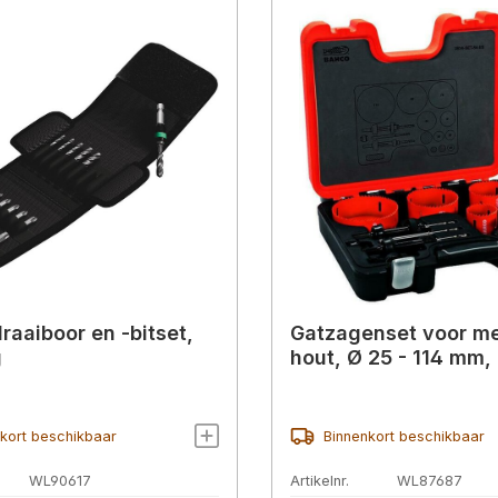
raaiboor en -bitset,
Gatzagenset voor me
g
hout, Ø 25 - 114 mm, 
kort beschikbaar
Binnenkort beschikbaar
WL90617
Artikelnr.
WL87687