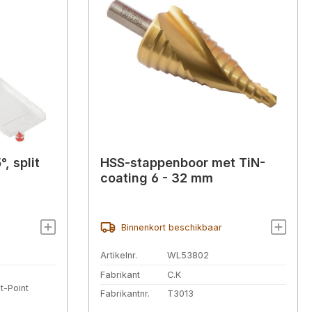
, split
HSS-stappenboor met TiN-
coating 6 - 32 mm
Binnenkort beschikbaar
Artikelnr.
WL53802
Fabrikant
C.K
it-Point
Fabrikantnr.
T3013