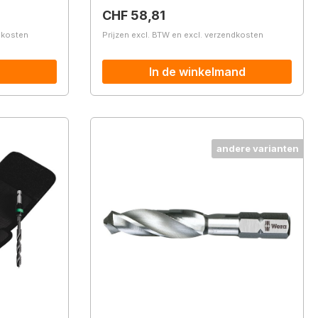
Normale prijs:
CHF 58,81
ndkosten
Prijzen excl. BTW en excl. verzendkosten
In de winkelmand
andere varianten