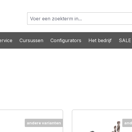
rvice
Cursussen
Configurators
Het bedrijf
SALE
andere varianten
and