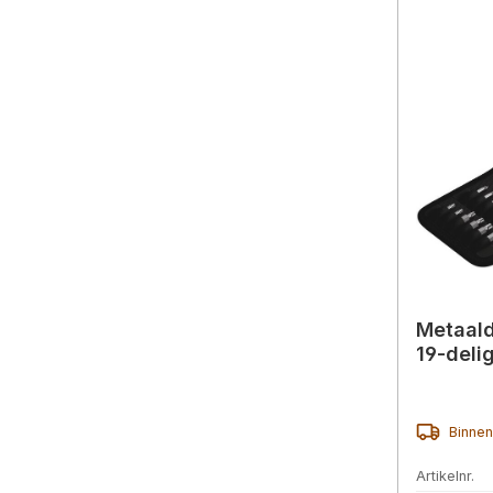
Metaald
19-deli
Binnen
Artikelnr.