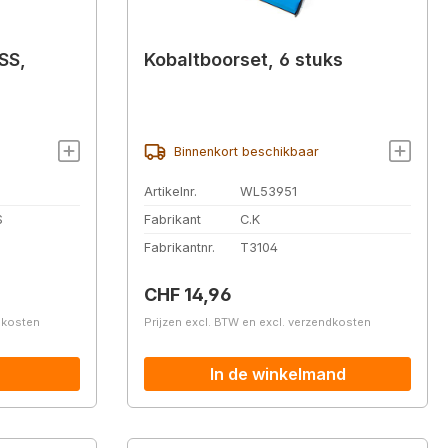
SS,
Kobaltboorset, 6 stuks
Binnenkort beschikbaar
Artikelnr.
WL53951
S
Fabrikant
C.K
Fabrikantnr.
T3104
Normale prijs:
CHF 14,96
ndkosten
Prijzen excl. BTW en excl. verzendkosten
In de winkelmand