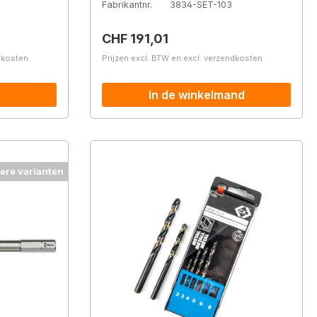
Fabrikantnr.
3834-SET-103
Normale prijs:
CHF 191,01
ndkosten
Prijzen excl. BTW en excl. verzendkosten
In de winkelmand
ere varianten