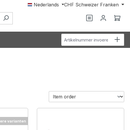
Nederlands
CHF
Schweizer Franken
Je hebt 0 items o
Wink
Artikelnummer invoeren
ere varianten