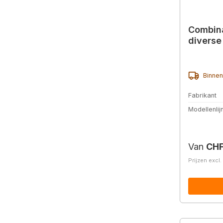
Combina
diverse
Binnen
Fabrikant
Modellenlij
Normale 
Van
CHF
Prijzen excl