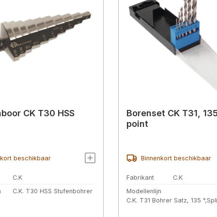
nboor CK T30 HSS
Borenset CK T31, 135°
point
kort beschikbaar
Binnenkort beschikbaar
C.K
Fabrikant
C.K
n
C.K. T30 HSS Stufenbohrer
Modellenlijn
C.K. T31 Bohrer Satz, 135 °,Spl