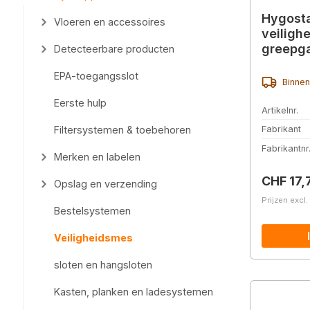
Hygosta
Vloeren en accessoires
veiligh
greepg
Detecteerbare producten
EPA-toegangsslot
Binnen
Eerste hulp
Artikelnr.
Filtersystemen & toebehoren
Fabrikant
Fabrikantnr
Merken en labelen
Normale 
CHF 17,
Opslag en verzending
Prijzen excl
Bestelsystemen
Veiligheidsmes
sloten en hangsloten
Kasten, planken en ladesystemen