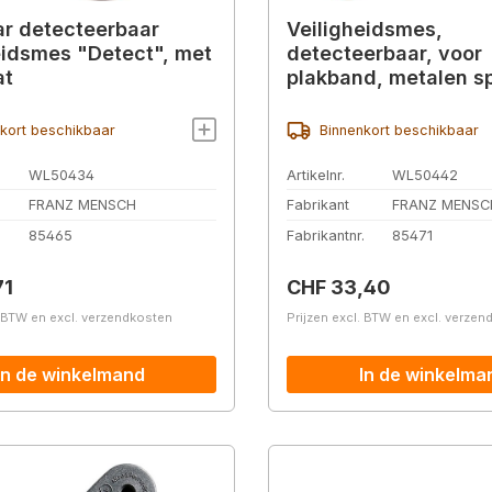
r detecteerbaar
Veiligheidsmes,
eidsmes "Detect", met
detecteerbaar, voor
at
plakband, metalen s
verchroomd alumini
blauw
kort beschikbaar
Binnenkort beschikbaar
WL50434
Artikelnr.
WL50442
FRANZ MENSCH
Fabrikant
FRANZ MENSC
.
85465
Fabrikantnr.
85471
prijs:
Normale prijs:
71
CHF 33,40
. BTW en excl. verzendkosten
Prijzen excl. BTW en excl. verze
In de winkelmand
In de winkelma