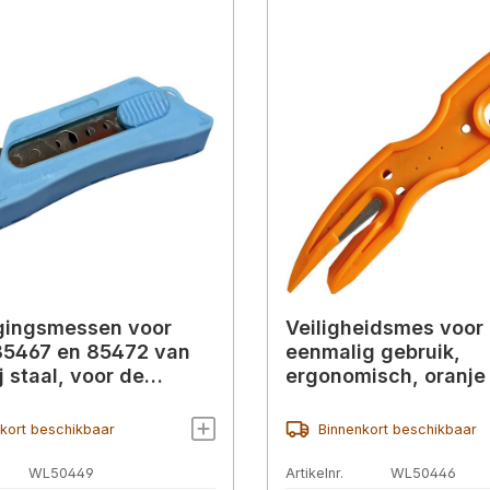
gingsmessen voor
Veiligheidsmes voor
 85467 en 85472 van
eenmalig gebruik,
j staal, voor de
ergonomisch, oranje
iddelenindustrie
plastic folie, plastic
plakband
kort beschikbaar
Binnenkort beschikbaar
WL50449
Artikelnr.
WL50446