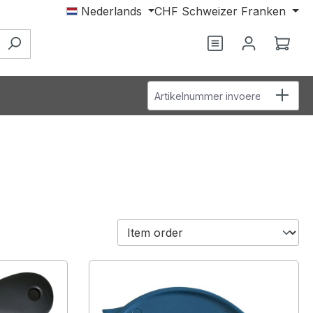
Nederlands
CHF
Schweizer Franken
Je hebt 0 items o
Wink
Artikelnummer invoeren