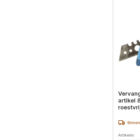
Vervan
artikel
roestvri
levensm
Binnen
Artikelnr.