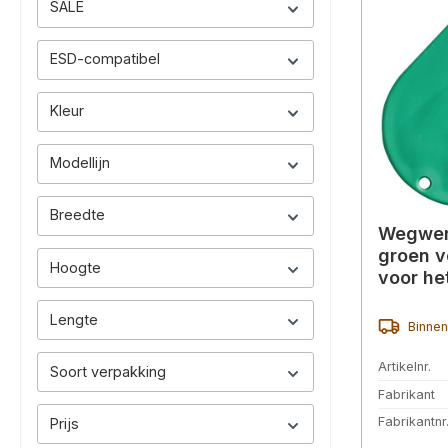
SALE
ESD-compatibel
Kleur
Modellijn
Breedte
Wegwer
groen vo
Hoogte
voor he
Lengte
Binnen
Artikelnr.
Soort verpakking
Fabrikant
Fabrikantnr
Prijs