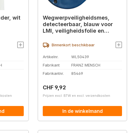
der, wit
Wegwerpveiligheidsmes,
detecteerbaar, blauw voor
LMI, veiligheidsfolie en
enveloppen
Binnenkort beschikbaar
Artikelnr.
WL50439
H
Fabrikant
FRANZ MENSCH
Fabrikantnr.
85469
Normale prijs:
CHF 9,92
ndkosten
Prijzen excl. BTW en excl. verzendkosten
nd
In de winkelmand