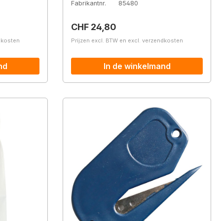
Fabrikantnr.
85480
Normale prijs:
CHF 24,80
ndkosten
Prijzen excl. BTW en excl. verzendkosten
nd
In de winkelmand