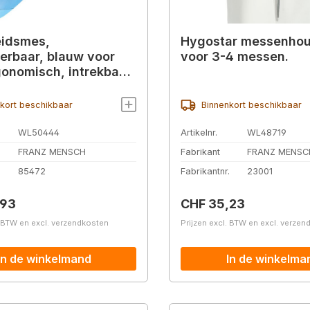
eidsmes,
Hygostar messenhou
erbaar, blauw voor
voor 3-4 messen.
gonomisch, intrekbaar
kort beschikbaar
Binnenkort beschikbaar
WL50444
Artikelnr.
WL48719
FRANZ MENSCH
Fabrikant
FRANZ MENSC
.
85472
Fabrikantnr.
23001
prijs:
Normale prijs:
,93
CHF 35,23
. BTW en excl. verzendkosten
Prijzen excl. BTW en excl. verze
In de winkelmand
In de winkelma