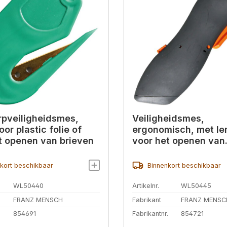
pveiligheidsmes,
Veiligheidsmes,
or plastic folie of
ergonomisch, met l
t openen van brieven
voor het openen van
verpakkingen
kort beschikbaar
Binnenkort beschikbaar
WL50440
Artikelnr.
WL50445
FRANZ MENSCH
Fabrikant
FRANZ MENSC
.
854691
Fabrikantnr.
854721