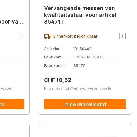
Vervangende messen van
kwaliteitsstaal voor artikel
poor van
854711
um,
Binnenkort beschikbaar
Artikelnr.
WL50448
H
Fabrikant
FRANZ MENSCH
Fabrikantnr.
85475
Normale prijs:
CHF 10,52
ndkosten
Prijzen excl. BTW en excl. verzendkosten
nd
In de winkelmand