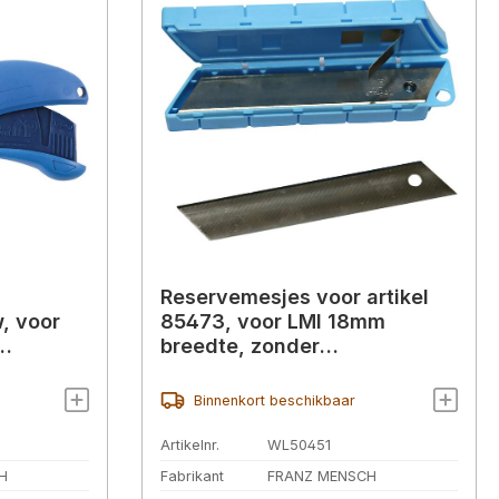
Reservemesjes voor artikel
, voor
85473, voor LMI 18mm
breedte, zonder
afbreekpunten, roestvrij staal
Binnenkort beschikbaar
Artikelnr.
WL50451
H
Fabrikant
FRANZ MENSCH