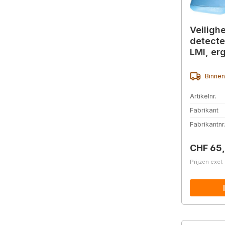
Veiligh
detecte
LMI, er
lemmet
Binnen
Artikelnr.
Fabrikant
Fabrikantnr
Normale 
CHF 65
Prijzen excl