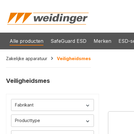
oekopdracht
Ga naar de hoofdnavigatie
Alle producten
SafeGuard ESD
Merken
ESD-se
Zakelijke apparatuur
Veiligheidsmes
Veiligheidsmes
Fabrikant
Producttype