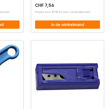
Normale prijs:
CHF 7,56
ndkosten
Prijzen excl. BTW en excl. verzendkosten
nd
In de winkelmand