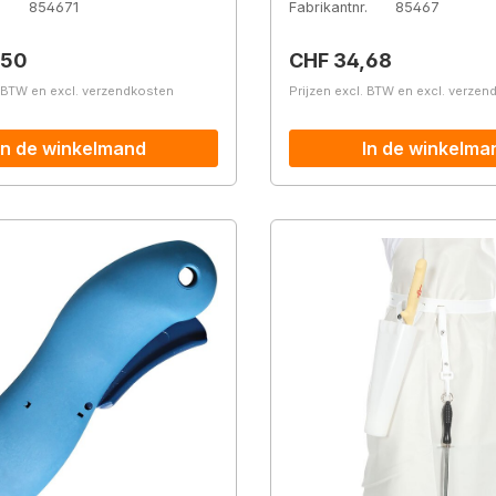
.
854671
Fabrikantnr.
85467
prijs:
Normale prijs:
,50
CHF 34,68
. BTW en excl. verzendkosten
Prijzen excl. BTW en excl. verze
In de winkelmand
In de winkelma