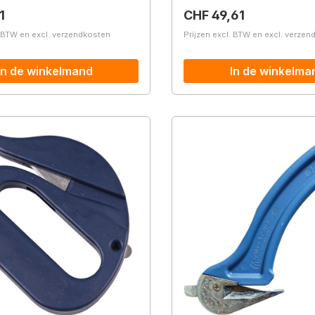
prijs:
Normale prijs:
1
CHF 49,61
. BTW en excl. verzendkosten
Prijzen excl. BTW en excl. verze
In de winkelmand
In de winkelma