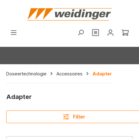
hoofdinhoud
Je hebt 0 items o
Wink
Doseertechnologie
Accessoires
Adapter
Adapter
Filter