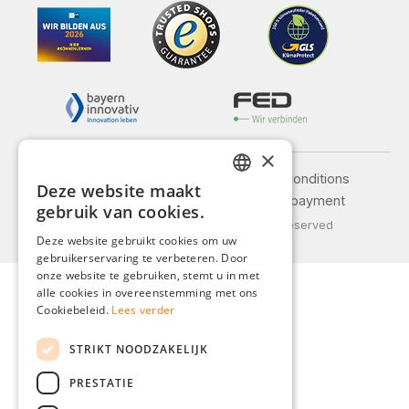
×
Legal notice
General terms and conditions
Deze website maakt
GERMAN
Privacy policy
Shipping and payment
gebruik van cookies.
© 2026 Weidinger GmbH, All Rights Reserved
ENGLISH
Deze website gebruikt cookies om uw
gebruikerservaring te verbeteren. Door
FRENCH
onze website te gebruiken, stemt u in met
ITALIAN
alle cookies in overeenstemming met ons
Cookiebeleid.
Lees verder
DUTCH
STRIKT NOODZAKELIJK
POLISH
PRESTATIE