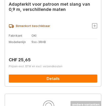
Adapterkit voor patroon met slang van
0,9 m, verschillende maten
Binnenkort beschikbaar
Fabrikant
OKI
Modellenlijn
9xx-3RHB
Normale prijs:
CHF 25,65
Prijzen excl. BTW en excl. verzendkosten
Details
andere varianten