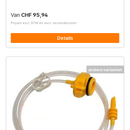
Normale prijs:
Van
CHF 95,94
Prijzen excl. BTW en excl. verzendkosten
Details
andere varianten