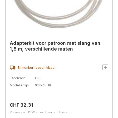
Adapterkit voor patroon met slang van
1,8 m, verschillende maten
Binnenkort beschikbaar
Fabrikant
OKI
Modellenlijn
9xx-6RHB
Normale prijs:
CHF 32,31
Prijzen excl. BTW en excl. verzendkosten