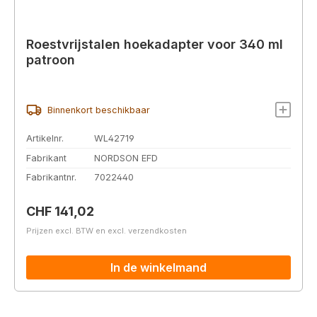
Roestvrijstalen hoekadapter voor 340 ml
patroon
Binnenkort beschikbaar
Artikelnr.
WL42719
Fabrikant
NORDSON EFD
Fabrikantnr.
7022440
Normale prijs:
CHF 141,02
Prijzen excl. BTW en excl. verzendkosten
In de winkelmand