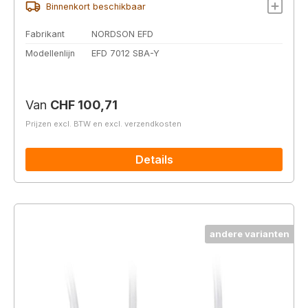
Binnenkort beschikbaar
Fabrikant
NORDSON EFD
Modellenlijn
EFD 7012 SBA-Y
Normale prijs:
Van
CHF 100,71
Prijzen excl. BTW en excl. verzendkosten
Details
andere varianten