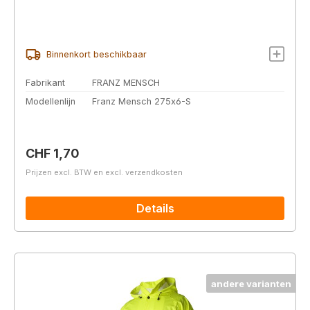
Binnenkort beschikbaar
Fabrikant
FRANZ MENSCH
Modellenlijn
Franz Mensch 275x6-S
Normale prijs:
CHF 1,70
Prijzen excl. BTW en excl. verzendkosten
Details
andere varianten