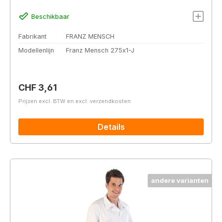
Beschikbaar
Fabrikant
FRANZ MENSCH
Modellenlijn
Franz Mensch 275x1-J
Normale prijs:
CHF 3,61
Prijzen excl. BTW en excl. verzendkosten
Details
andere varianten