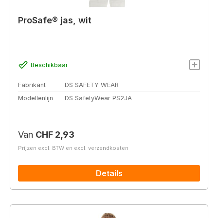
ProSafe® jas, wit
Beschikbaar
Fabrikant
DS SAFETY WEAR
Modellenlijn
DS SafetyWear PS2JA
Normale prijs:
Van
CHF 2,93
Prijzen excl. BTW en excl. verzendkosten
Details