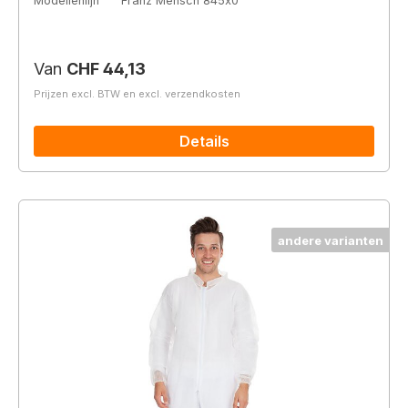
Modellenlijn
Franz Mensch 845x0
Normale prijs:
Van
CHF 44,13
Prijzen excl. BTW en excl. verzendkosten
Details
andere varianten