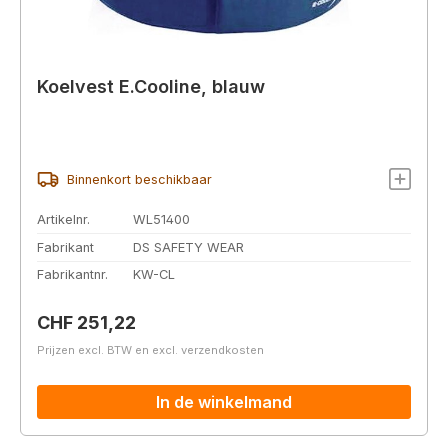
Koelvest E.Cooline, blauw
Binnenkort beschikbaar
Artikelnr.
WL51400
Fabrikant
DS SAFETY WEAR
Fabrikantnr.
KW-CL
Normale prijs:
CHF 251,22
Prijzen excl. BTW en excl. verzendkosten
In de winkelmand