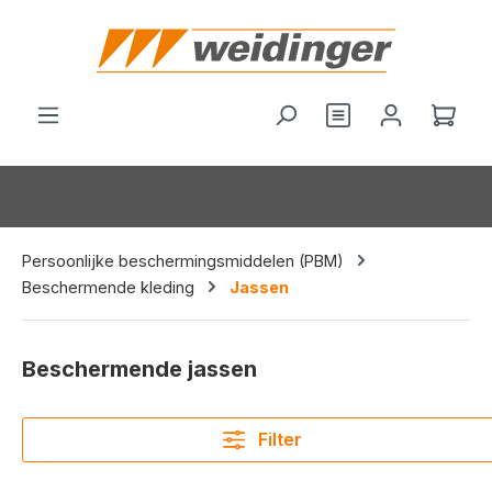
hoofdinhoud
Je hebt 0 items o
Wink
Persoonlijke beschermingsmiddelen (PBM)
Beschermende kleding
Jassen
Beschermende jassen
Filter