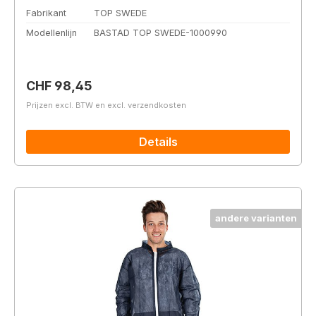
Fabrikant
TOP SWEDE
Modellenlijn
BASTAD TOP SWEDE-1000990
Normale prijs:
CHF 98,45
Prijzen excl. BTW en excl. verzendkosten
Details
andere varianten