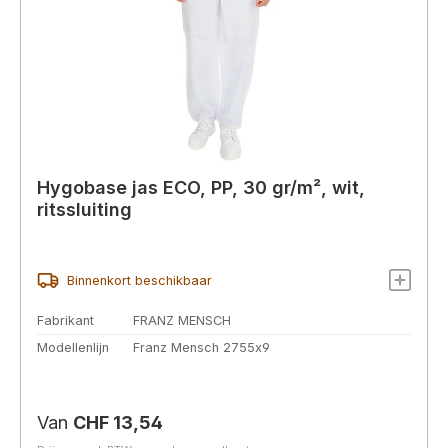
Hygobase jas ECO, PP, 30 gr/m², wit,
ritssluiting
Binnenkort beschikbaar
Fabrikant
FRANZ MENSCH
Modellenlijn
Franz Mensch 2755x9
Normale prijs:
Van
CHF 13,54