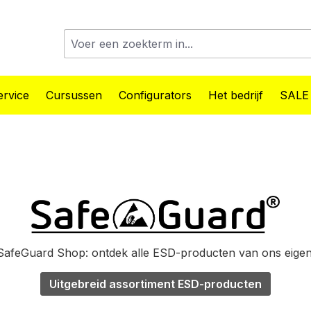
rvice
Cursussen
Configurators
Het bedrijf
SALE
afeGuard Shop: ontdek alle ESD-producten van ons eige
Uitgebreid assortiment ESD-producten