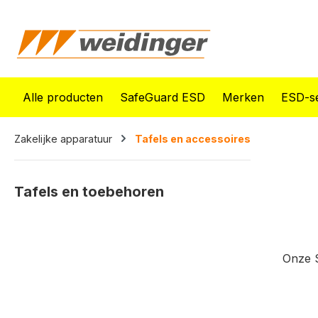
oekopdracht
Ga naar de hoofdnavigatie
Alle producten
SafeGuard ESD
Merken
ESD-se
Zakelijke apparatuur
Tafels en accessoires
Tafels en toebehoren
Onze S