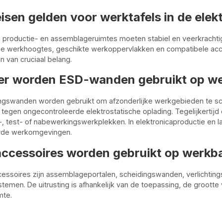
isen gelden voor werktafels in de elek
n productie- en assemblageruimtes moeten stabiel en veerkrachti
e werkhoogtes, geschikte werkoppervlakken en compatibele acce
ijn van cruciaal belang.
r worden ESD-wanden gebruikt op we
ngswanden worden gebruikt om afzonderlijke werkgebieden te s
egen ongecontroleerde elektrostatische oplading. Tegelijkertijd
 test- of nabewerkingswerkplekken. In elektronicaproductie en l
rde werkomgevingen.
accessoires worden gebruikt op werkb
cessoires zijn assemblageportalen, scheidingswanden, verlicht
stemen. De uitrusting is afhankelijk van de toepassing, de groott
mte.