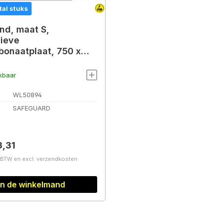
tal stuks
d, maat S,
tieve
bonaatplaat, 750 x
m
kbaar
WL50894
SAFEGUARD
prijs:
3,31
. BTW en excl. verzendkosten
In de winkelmand