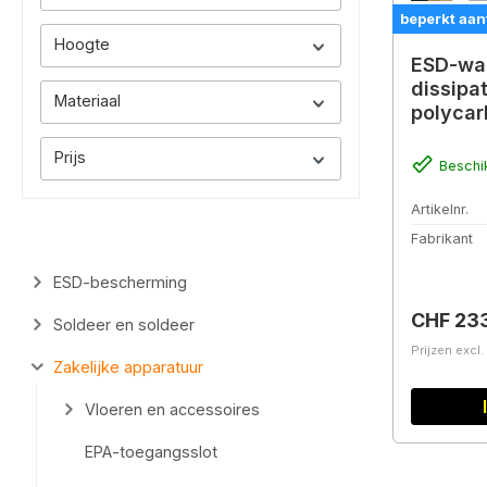
beperkt aan
Hoogte
ESD-wan
dissipa
Materiaal
polycar
750 m
Prijs
Beschi
Artikelnr.
Fabrikant
ESD-bescherming
Normale 
CHF 23
Soldeer en soldeer
Prijzen excl
Zakelijke apparatuur
Vloeren en accessoires
EPA-toegangsslot