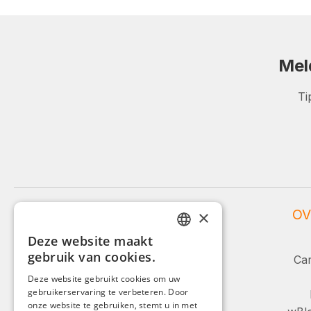
Mel
Ti
WEIDINGER SERVICE
OV
×
Deze website maakt
Service en advies:
GERMAN
gebruik van cookies.
Car
ENGLISH
+49 (0)8142 / 4289 - 300
Deze website gebruikt cookies om uw
Ma-Vr, 08:00 - 16:00
gebruikerservaring te verbeteren. Door
FRENCH
onze website te gebruiken, stemt u in met