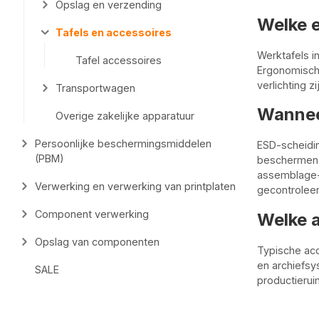
Opslag en verzending
Welke e
Tafels en accessoires
Werktafels i
Tafel accessoires
Ergonomisch
verlichting z
Transportwagen
Wannee
Overige zakelijke apparatuur
Persoonlijke beschermingsmiddelen
ESD-scheidi
(PBM)
beschermen t
assemblage-,
Verwerking en verwerking van printplaten
gecontrolee
Component verwerking
Welke 
Opslag van componenten
Typische ac
en archiefsy
SALE
productierui