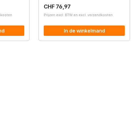
Normale prijs:
CHF 76,97
ndkosten
Prijzen excl. BTW en excl. verzendkosten
nd
In de winkelmand