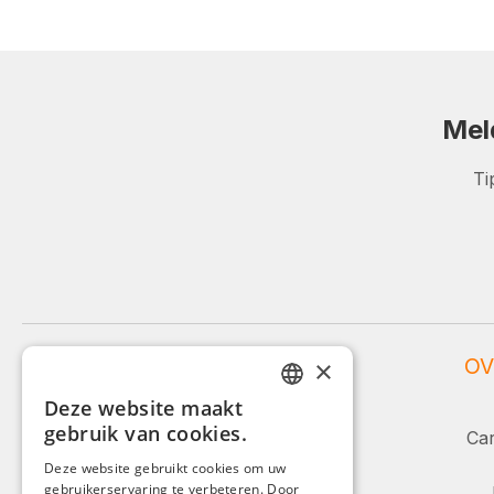
Mel
Ti
WEIDINGER SERVICE
OV
×
Deze website maakt
Service en advies:
GERMAN
gebruik van cookies.
Car
ENGLISH
+49 (0)8142 / 4289 - 300
Deze website gebruikt cookies om uw
Ma-Vr, 08:00 - 16:00
gebruikerservaring te verbeteren. Door
FRENCH