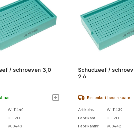
ef / schroeven 3,0 -
Schudzeef / schroeve
2.6
kbaar
Binnenkort beschikbaar
WL11440
Artikelnr.
WL11439
DELVO
Fabrikant
DELVO
.
900443
Fabrikantnr.
900442