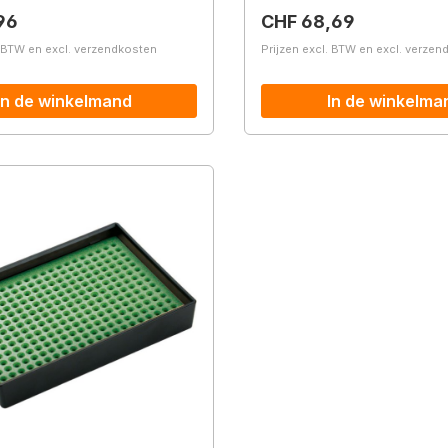
prijs:
Normale prijs:
96
CHF 68,69
. BTW en excl. verzendkosten
Prijzen excl. BTW en excl. verze
In de winkelmand
In de winkelma