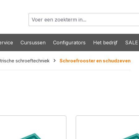
rvice
Cursussen
Configurators
Het bedrijf
SALE
trische schroeftechniek
Schroefrooster en schudzeven