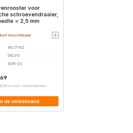
enrooster voor
sche schroevendraaier,
eedte = 2,5 mm
kort beschikbaar
WL17762
DELVO
.
SGR-23
prijs:
,69
. BTW en excl. verzendkosten
In de winkelmand