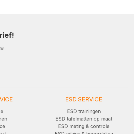
ief!
ie.
VICE
ESD SERVICE
ce
ESD trainingen
ren
ESD tafelmatten op maat
ice
ESD meting & controle
ort
ESD advies & beoordeling