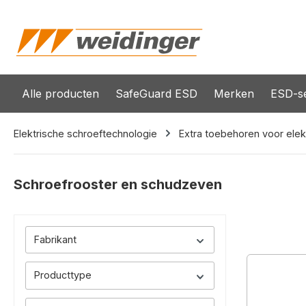
oekopdracht
Ga naar de hoofdnavigatie
Alle producten
SafeGuard ESD
Merken
ESD-se
Elektrische schroeftechnologie
Extra toebehoren voor elek
Schroefrooster en schudzeven
Fabrikant
Producttype