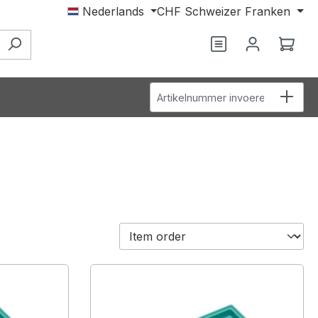
Nederlands
CHF
Schweizer Franken
Je hebt 0 items o
Wink
Artikelnummer invoeren