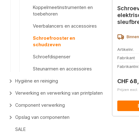
Koppelmeetinstrumenten en
Schroev
toebehoren
elektri
sleufbr
Veerbalancers en accessoires
Binnen
Schroefrooster en
schudzeven
Artikelnr.
Schroefdispenser
Fabrikant
Fabrikantnr
Steunarmen en accessoires
Normale 
CHF 68
Hygiëne en reiniging
Prijzen excl
Verwerking en verwerking van printplaten
Component verwerking
Opslag van componenten
SALE