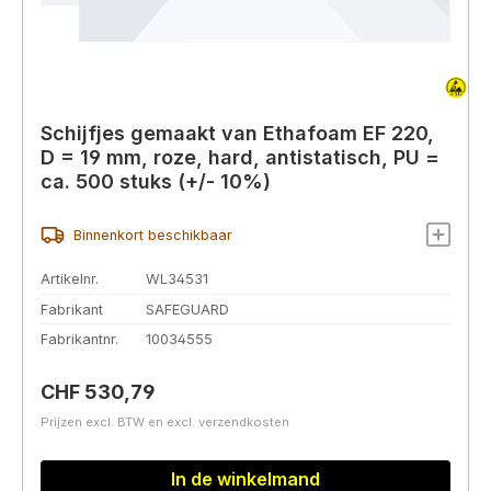
Schijfjes gemaakt van Ethafoam EF 220,
D = 19 mm, roze, hard, antistatisch, PU =
ca. 500 stuks (+/- 10%)
Binnenkort beschikbaar
Artikelnr.
WL34531
Fabrikant
SAFEGUARD
Fabrikantnr.
10034555
Normale prijs:
CHF 530,79
Prijzen excl. BTW en excl. verzendkosten
In de winkelmand