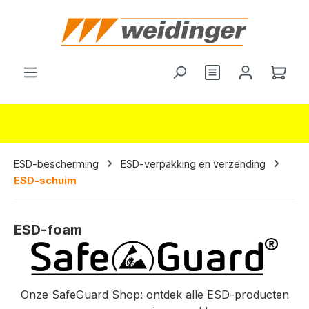
hoofdinhoud
Je hebt 0 items o
Wink
ESD-bescherming
ESD-verpakking en verzending
ESD-schuim
ESD-foam
Onze SafeGuard Shop: ontdek alle ESD-producten