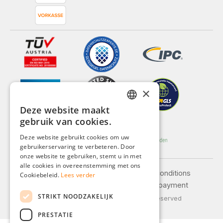
×
Deze website maakt
GERMAN
gebruik van cookies.
ENGLISH
Deze website gebruikt cookies om uw
gebruikerservaring te verbeteren. Door
FRENCH
onze website te gebruiken, stemt u in met
ITALIAN
alle cookies in overeenstemming met ons
Legal notice
General terms and conditions
Cookiebeleid.
Lees verder
DUTCH
Privacy policy
Shipping and payment
STRIKT NOODZAKELIJK
POLISH
© 2026 Weidinger GmbH, All Rights Reserved
PRESTATIE