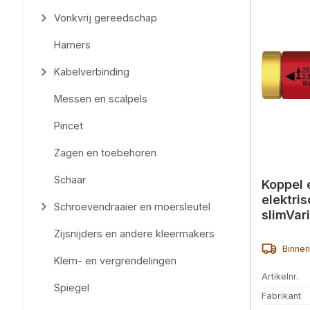
Vonkvrij gereedschap
Hamers
Kabelverbinding
Messen en scalpels
Pincet
Zagen en toebehoren
Schaar
Koppel 
elektris
Schroevendraaier en moersleutel
slimVari
2,8Nm 
Zijsnijders en andere kleermakers
Binnen
Klem- en vergrendelingen
Artikelnr.
Spiegel
Fabrikant