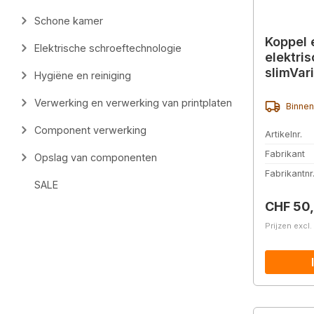
Schone kamer
Koppel 
Elektrische schroeftechnologie
elektris
slimVari
Hygiëne en reiniging
2,0Nm (
Verwerking en verwerking van printplaten
Binnen
Component verwerking
Artikelnr.
Fabrikant
Opslag van componenten
Fabrikantnr
SALE
Normale 
CHF 50
Prijzen excl