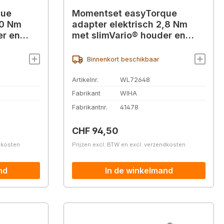
que
Momentset easyTorque
,0 Nm
adapter elektrisch 2,8 Nm
er en
met slimVario® houder en
s.
slimBits SL/PZ 4 stuks.
Binnenkort beschikbaar
Artikelnr.
WL72648
Fabrikant
WIHA
Fabrikantnr.
41478
Normale prijs:
CHF 94,50
ndkosten
Prijzen excl. BTW en excl. verzendkosten
nd
In de winkelmand