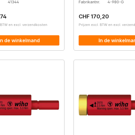
.
41344
Fabrikantnr.
4-980-G
prijs:
Normale prijs:
,74
CHF 170,20
. BTW en excl. verzendkosten
Prijzen excl. BTW en excl. verze
In de winkelmand
In de winkelma