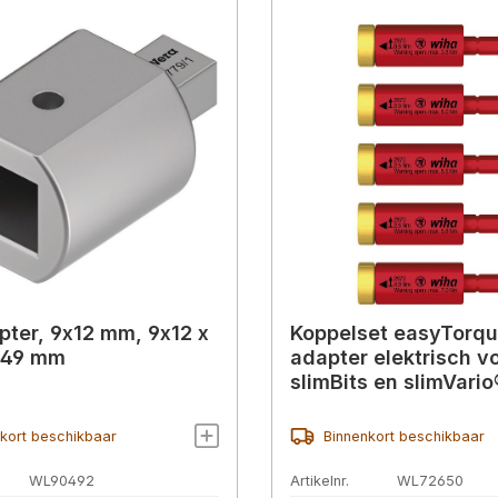
ter, 9x12 mm, 9x12 x
Koppelset easyTorq
 49 mm
adapter elektrisch v
slimBits en slimVari
5 stuks.
kort beschikbaar
Binnenkort beschikbaar
WL90492
Artikelnr.
WL72650