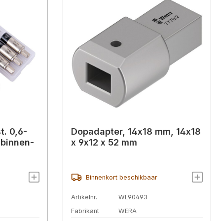
t. 0,6-
Dopadapter, 14x18 mm, 14x18
 binnen-
x 9x12 x 52 mm
Binnenkort beschikbaar
Artikelnr.
WL90493
Fabrikant
WERA