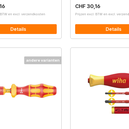
prijs:
Normale prijs:
16
CHF 30,16
. BTW en excl. verzendkosten
Prijzen excl. BTW en excl. verze
Details
Details
andere varianten