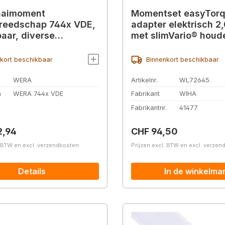
aaimoment
Momentset easyTor
reedschap 744x VDE,
adapter elektrisch 2
baar, diverse
met slimVario® houd
ingen
slimBits SL/PZ 4 stuk
kort beschikbaar
Binnenkort beschikbaar
WERA
Artikelnr.
WL72645
n
WERA 744x VDE
Fabrikant
WIHA
Fabrikantnr.
41477
prijs:
Normale prijs:
2,94
CHF 94,50
. BTW en excl. verzendkosten
Prijzen excl. BTW en excl. verze
Details
In de winkelma