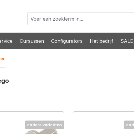
rvice
Cursussen
Configurators
Het bedrijf
SALE
er
ego
andere varianten
and