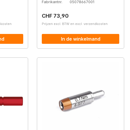
Fabrikantnr.
05078667001
Normale prijs:
CHF 73,90
ndkosten
Prijzen excl. BTW en excl. verzendkosten
nd
In de winkelmand