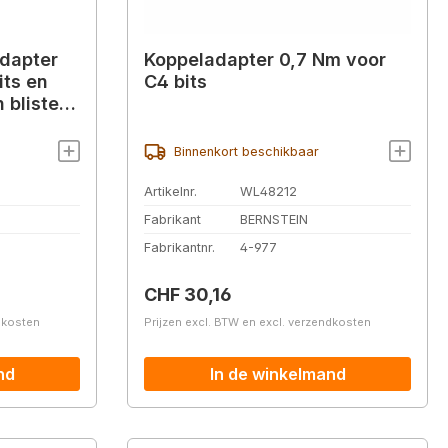
dapter
Koppeladapter 0,7 Nm voor
its en
C4 bits
 blister
Binnenkort beschikbaar
Artikelnr.
WL48212
Fabrikant
BERNSTEIN
Fabrikantnr.
4-977
Normale prijs:
CHF 30,16
ndkosten
Prijzen excl. BTW en excl. verzendkosten
nd
In de winkelmand