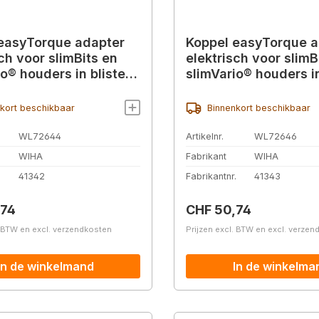
easyTorque adapter
Koppel easyTorque a
ch voor slimBits en
elektrisch voor slimB
o® houders in blister
slimVario® houders in
41342)
2,5Nm (41343)
kort beschikbaar
Binnenkort beschikbaar
WL72644
Artikelnr.
WL72646
WIHA
Fabrikant
WIHA
.
41342
Fabrikantnr.
41343
prijs:
Normale prijs:
,74
CHF 50,74
. BTW en excl. verzendkosten
Prijzen excl. BTW en excl. verze
In de winkelmand
In de winkelma