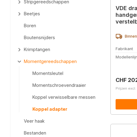
Stripgereedschappen
VDE dr
Beetjes
handge
verstel
Boren
uitvoer
Binnen
Boutensnijders
Fabrikant
Krimptangen
Modellenlij
Momentgereedschappen
Momentsleutel
Normale 
CHF 20
Momentschroevendraaier
Prijzen excl
Koppel verwisselbare messen
Koppel adapter
Veer haak
Bestanden