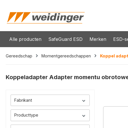
oekopdracht
Ga naar de hoofdnavigatie
Alle producten
SafeGuard ESD
Merken
ESD-se
Gereedschap
Momentgereedschappen
Koppel adapt
Koppeladapter Adapter momentu obrotow
Fabrikant
Producttype