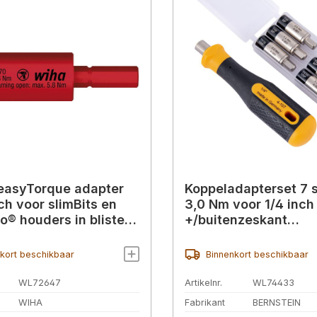
easyTorque adapter
Koppeladapterset 7 s
ch voor slimBits en
3,0 Nm voor 1/4 inch
o® houders in blister
+/buitenzeskant
(41344)
(+handgreep)
kort beschikbaar
Binnenkort beschikbaar
WL72647
Artikelnr.
WL74433
WIHA
Fabrikant
BERNSTEIN