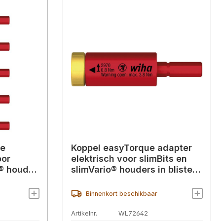
ue
Koppel easyTorque adapter
oor
elektrisch voor slimBits en
o® houder
slimVario® houders in blister
0,8Nm (41341)
Binnenkort beschikbaar
Artikelnr.
WL72642