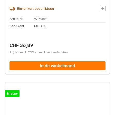
Binnenkort beschikbaar
Artikelnr.
WL93521
Fabrikant
METCAL
Normale prijs:
CHF 36,89
Prijzen excl. BTW en excl. verzendkosten
In de winkelmand
Nieuw