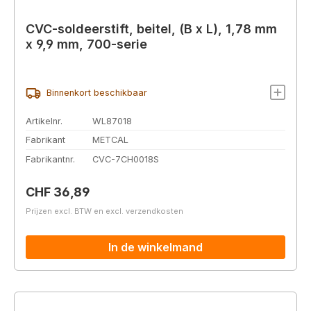
CVC-soldeerstift, beitel, (B x L), 1,78 mm
x 9,9 mm, 700-serie
Binnenkort beschikbaar
Artikelnr.
WL87018
Fabrikant
METCAL
Fabrikantnr.
CVC-7CH0018S
Normale prijs:
CHF 36,89
Prijzen excl. BTW en excl. verzendkosten
In de winkelmand