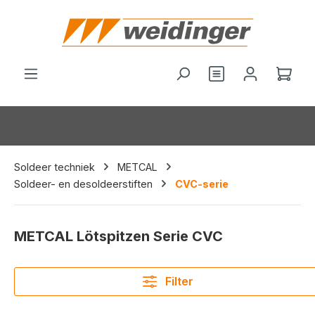
hoofdinhoud
Je hebt 0 items o
Wink
Soldeer techniek
METCAL
Soldeer- en desoldeerstiften
CVC-serie
METCAL Lötspitzen Serie CVC
Filter