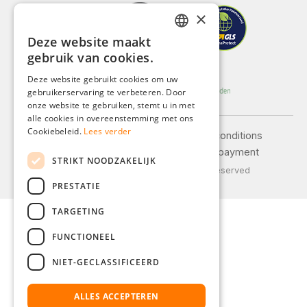
×
Deze website maakt
GERMAN
gebruik van cookies.
ENGLISH
Deze website gebruikt cookies om uw
gebruikerservaring te verbeteren. Door
FRENCH
onze website te gebruiken, stemt u in met
ITALIAN
alle cookies in overeenstemming met ons
Cookiebeleid.
Lees verder
Legal notice
General terms and conditions
DUTCH
Privacy policy
Shipping and payment
STRIKT NOODZAKELIJK
POLISH
© 2026 Weidinger GmbH, All Rights Reserved
PRESTATIE
TARGETING
FUNCTIONEEL
NIET-GECLASSIFICEERD
ALLES ACCEPTEREN