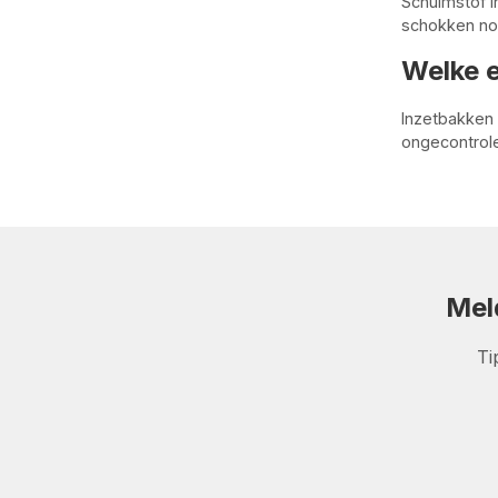
Schuimstof 
schokken nod
Welke e
Inzetbakken 
ongecontrole
Mel
Ti