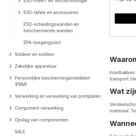
ESD-meet- en testtechnologie
ESD-tafels en accessoires
ESD-scheidingswanden en
beschermende wanden
EPA-toegangsslot
Soldeer en soldeer
Waarom
Zakelijke apparatuur
Inzetbakken 
Persoonlijke beschermingsmiddelen
transport. H
(PBM)
Wat zi
Verwerking en verwerking van printplaten
Verdeelscho
Component verwerking
materiaal. T
Opslag van componenten
Wannee
SALE