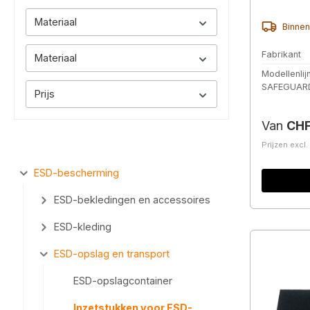
diverse
Materiaal
Binnen
Fabrikant
Materiaal
Modellenlij
SAFEGUAR
Prijs
Normale 
Van
CHF
Prijzen excl
ESD-bescherming
ESD-bekledingen en accessoires
ESD-kleding
ESD-opslag en transport
ESD-opslagcontainer
Inzetstukken voor ESD-