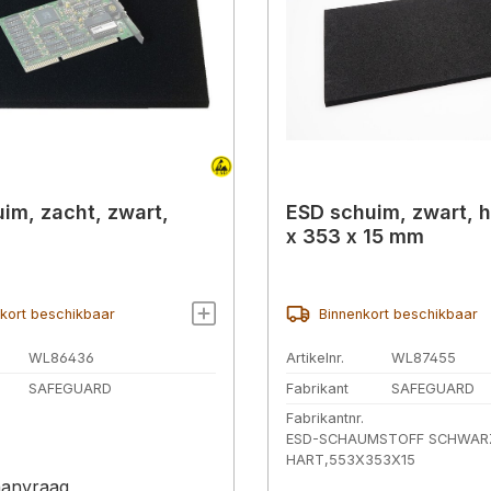
im, zacht, zwart,
ESD schuim, zwart, 
x 353 x 15 mm
kort beschikbaar
Binnenkort beschikbaar
WL86436
Artikelnr.
WL87455
SAFEGUARD
Fabrikant
SAFEGUARD
Fabrikantnr.
ESD-SCHAUMSTOFF SCHWAR
HART,553X353X15
 aanvraag