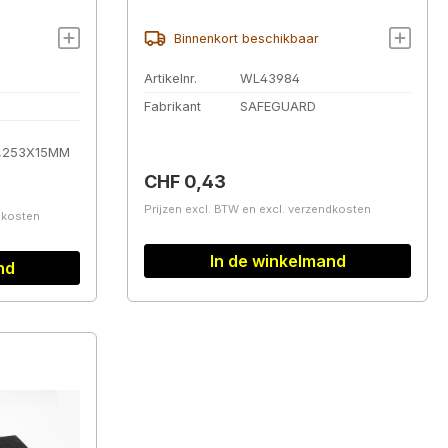
Binnenkort beschikbaar
Artikelnr.
WL43984
Fabrikant
SAFEGUARD
,253X15MM
Normale prijs:
CHF 0,43
Prijzen excl. BTW en excl. verzendkosten
ndkosten
In de winkelmand
nd