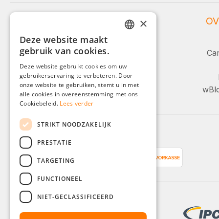
WEIDINGER SERVICE
OV
×
Deze website maakt
Service en advies:
GERMAN
gebruik van cookies.
Car
ENGLISH
+49 (0)8142 / 4289 - 300
Deze website gebruikt cookies om uw
Ma-Vr, 08:00 - 16:00
gebruikerservaring te verbeteren. Door
FRENCH
onze website te gebruiken, stemt u in met
wBlo
ITALIAN
alle cookies in overeenstemming met ons
Of via ons contactformulier.
Cookiebeleid.
Lees verder
DUTCH
STRIKT NOODZAKELIJK
POLISH
Betaalmethoden
PRESTATIE
TARGETING
FUNCTIONEEL
NIET-GECLASSIFICEERD