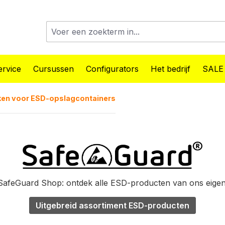
rvice
Cursussen
Configurators
Het bedrijf
SALE
ken voor ESD-opslagcontainers
afeGuard Shop: ontdek alle ESD-producten van ons eige
Uitgebreid assortiment ESD-producten