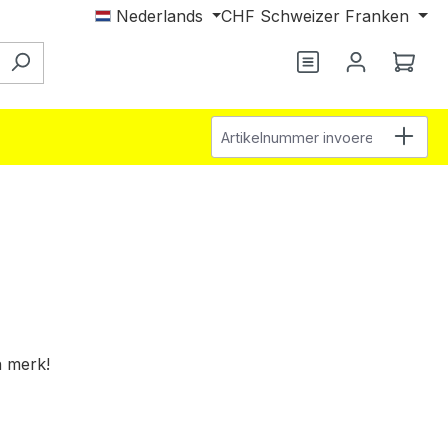
Nederlands
CHF
Schweizer Franken
Je hebt 0 items o
Wink
Artikelnummer invoeren
n merk!