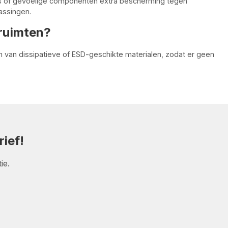
s of gevoelige componenten extra bescherming tegen
assingen.
-ruimten?
 van dissipatieve of ESD-geschikte materialen, zodat er geen
ief!
ie.