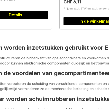
Normale prijs:
CHF 6,11
Prijzen excl. BTW en excl. verze
Details
In de winkelma
 worden inzetstukken gebruikt voor 
structureren de binnenkant van opslagcontainers en voorkomen d
ierdoor kunnen elektronische componenten duidelijk en betrouwb
jn de voordelen van gecompartimente
tten verbeteren de scheiding van verschillende componenten en 
egelijkertijd verminderen ze de mechanische belasting en schad
r worden schuimrubberen inzetstukke