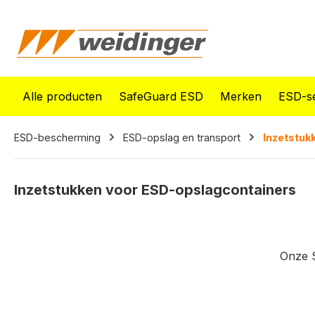
oekopdracht
Ga naar de hoofdnavigatie
Alle producten
SafeGuard ESD
Merken
ESD-se
ESD-bescherming
ESD-opslag en transport
Inzetstuk
Inzetstukken voor ESD-opslagcontainers
Onze S