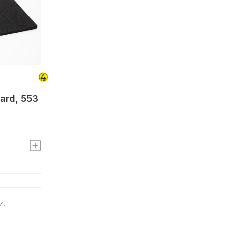
hard, 553
Z,