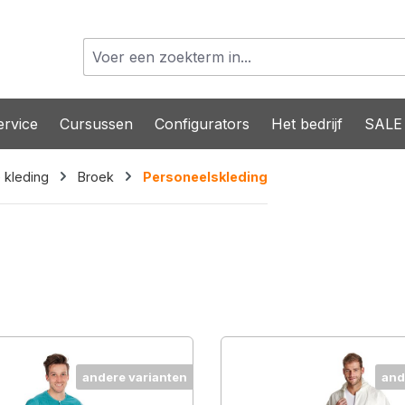
rvice
Cursussen
Configurators
Het bedrijf
SALE
kleding
Broek
Personeelskleding
andere varianten
and