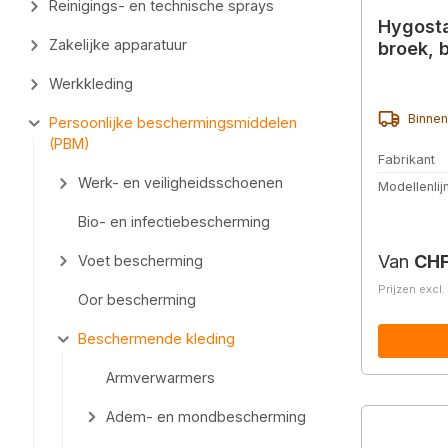
Reinigings- en technische sprays
Hygosta
Zakelijke apparatuur
broek, 
Werkkleding
Binnen
Persoonlijke beschermingsmiddelen
(PBM)
Fabrikant
Werk- en veiligheidsschoenen
Modellenlij
Bio- en infectiebescherming
Normale 
Van
CHF
Voet bescherming
Prijzen excl
Oor bescherming
Beschermende kleding
Armverwarmers
Adem- en mondbescherming