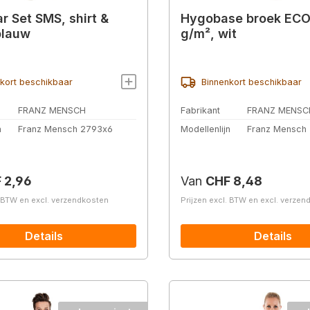
r Set SMS, shirt &
Hygobase broek ECO
blauw
g/m², wit
kort beschikbaar
Binnenkort beschikbaar
FRANZ MENSCH
Fabrikant
FRANZ MENSC
n
Franz Mensch 2793x6
Modellenlijn
Franz Mensch
prijs:
Normale prijs:
 2,96
Van
CHF 8,48
. BTW en excl. verzendkosten
Prijzen excl. BTW en excl. verze
Details
Details