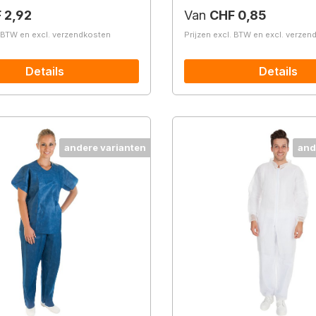
prijs:
Normale prijs:
 2,92
Van
CHF 0,85
. BTW en excl. verzendkosten
Prijzen excl. BTW en excl. verze
Details
Details
andere varianten
and