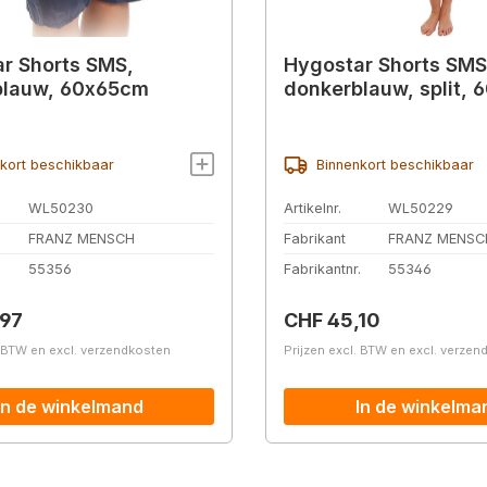
r Shorts SMS,
Hygostar Shorts SMS
blauw, 60x65cm
donkerblauw, split,
kort beschikbaar
Binnenkort beschikbaar
WL50230
Artikelnr.
WL50229
FRANZ MENSCH
Fabrikant
FRANZ MENSC
.
55356
Fabrikantnr.
55346
prijs:
Normale prijs:
,97
CHF 45,10
. BTW en excl. verzendkosten
Prijzen excl. BTW en excl. verze
In de winkelmand
In de winkelma