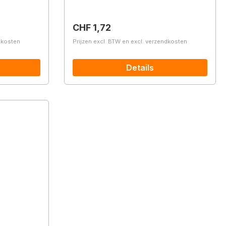
Normale prijs:
CHF 1,72
ndkosten
Prijzen excl. BTW en excl. verzendkosten
Details