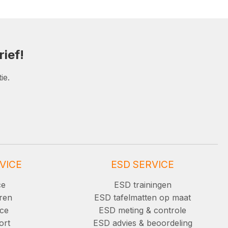
ief!
ie.
VICE
ESD SERVICE
ce
ESD trainingen
ren
ESD tafelmatten op maat
ice
ESD meting & controle
ort
ESD advies & beoordeling