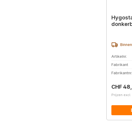
Hygosta
donker
Binnen
Artikelnr.
Fabrikant
Fabrikantnr
Normale 
CHF 48
Prijzen excl