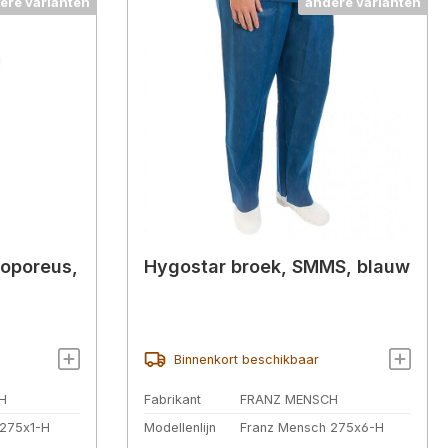
ere varianten
andere varianten
roporeus,
Hygostar broek, SMMS, blauw
Binnenkort beschikbaar
H
Fabrikant
FRANZ MENSCH
 275x1-H
Modellenlijn
Franz Mensch 275x6-H