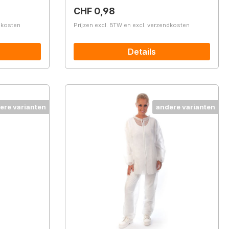
Normale prijs:
CHF 0,98
ndkosten
Prijzen excl. BTW en excl. verzendkosten
Details
ere varianten
andere varianten