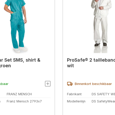
r Set SMS, shirt &
ProSafe® 2 tailleban
groen
wit
kbaar
Binnenkort beschikbaar
FRANZ MENSCH
Fabrikant
DS SAFETY W
n
Franz Mensch 2793x7
Modellenlijn
DS SafetyWea