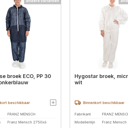
andere varianten
and
e broek ECO, PP 30
Hygostar broek, mic
onkerblauw
wit
kort beschikbaar
Binnenkort beschikbaar
FRANZ MENSCH
Fabrikant
FRANZ MENSC
n
Franz Mensch 2750x6
Modellenlijn
Franz Mensch