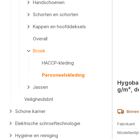
Handschoenen
Schorten en schorten
Kappen en hoofddeksels
Overall
Broek
HACCP-kleding
Personeelskleding
Hygobas
Jassen
g/m², d
Veiligheidsbril
Schone kamer
Binnen
Elektrische schroeftechnologie
Fabrikant
Modellenlij
Hygiëne en reiniging