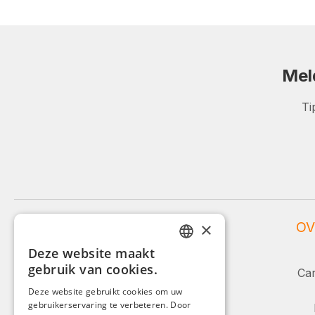
Mel
Ti
×
WEIDINGER SERVICE
OV
Deze website maakt
Service en advies:
GERMAN
gebruik van cookies.
Car
ENGLISH
+49 (0)8142 / 4289 - 300
Deze website gebruikt cookies om uw
Ma-Vr, 08:00 - 16:00
gebruikerservaring te verbeteren. Door
FRENCH