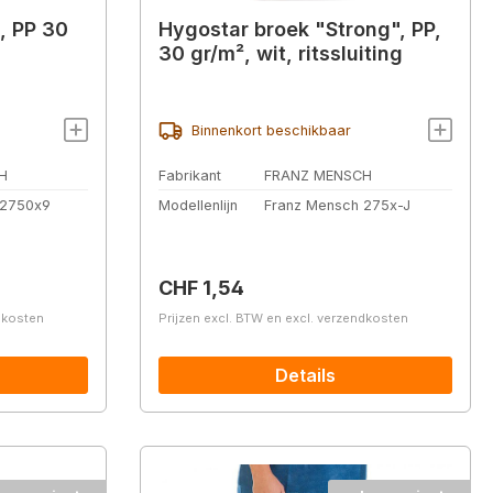
, PP 30
Hygostar broek "Strong", PP,
30 gr/m², wit, ritssluiting
Binnenkort beschikbaar
H
Fabrikant
FRANZ MENSCH
 2750x9
Modellenlijn
Franz Mensch 275x-J
Normale prijs:
CHF 1,54
ndkosten
Prijzen excl. BTW en excl. verzendkosten
Details