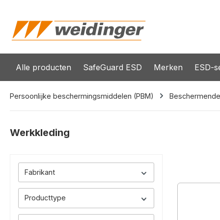
oekopdracht
Ga naar de hoofdnavigatie
Alle producten
SafeGuard ESD
Merken
ESD-se
Persoonlijke beschermingsmiddelen (PBM)
Beschermende 
Werkkleding
Fabrikant
Producttype