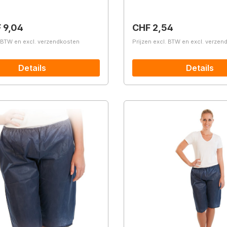
prijs:
Normale prijs:
 9,04
CHF 2,54
. BTW en excl. verzendkosten
Prijzen excl. BTW en excl. verze
Details
Details