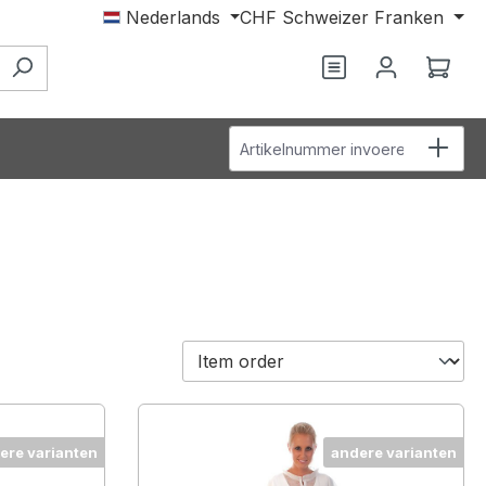
Nederlands
CHF
Schweizer Franken
Je hebt 0 items o
Wink
Artikelnummer invoeren
ere varianten
andere varianten