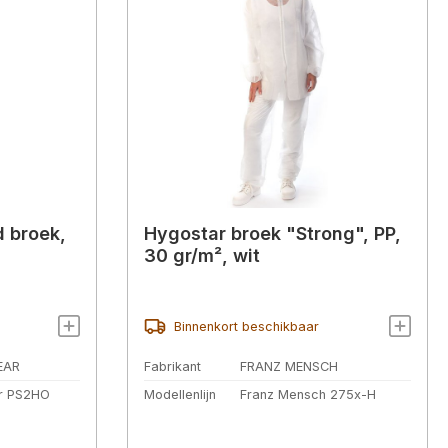
d broek,
Hygostar broek "Strong", PP,
30 gr/m², wit
Binnenkort beschikbaar
EAR
Fabrikant
FRANZ MENSCH
r PS2HO
Modellenlijn
Franz Mensch 275x-H