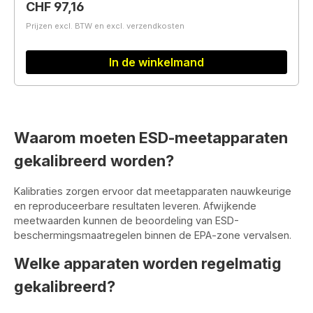
Normale prijs:
CHF 97,16
Prijzen excl. BTW en excl. verzendkosten
In de winkelmand
Waarom moeten ESD-meetapparaten
gekalibreerd worden?
Kalibraties zorgen ervoor dat meetapparaten nauwkeurige
en reproduceerbare resultaten leveren. Afwijkende
meetwaarden kunnen de beoordeling van ESD-
beschermingsmaatregelen binnen de EPA-zone vervalsen.
Welke apparaten worden regelmatig
gekalibreerd?