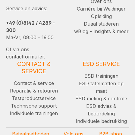
Over ons
Service en advies:
Carrière bij Weidinger
Opleiding
+49 (0)8142 / 4289 -
Duaal studeren
300
wBlog - Insights & meer
Ma-Vr, 08:00 - 16:00
Of via ons
contactformulier.
CONTACT &
ESD SERVICE
SERVICE
ESD trainingen
Contact & service
ESD tafelmatten op
Reparatie & retouren
maat
Testproductservice
ESD meting & controle
Technische support
ESD advies &
Individuele trainingen
beoordeling
Individuele bedrukking
Betaalmethoden
Volg ons
B2B-shop