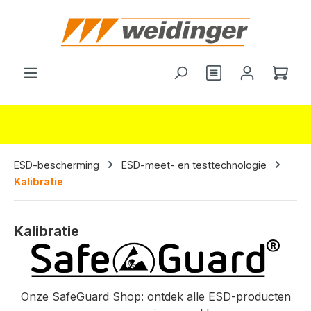
hoofdinhoud
Je hebt 0 items o
Wink
ESD-bescherming
ESD-meet- en testtechnologie
Kalibratie
Kalibratie
Onze SafeGuard Shop: ontdek alle ESD-producten