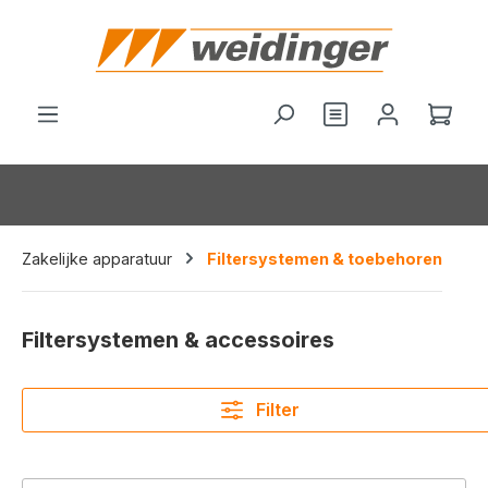
hoofdinhoud
Je hebt 0 items o
Wink
Zakelijke apparatuur
Filtersystemen & toebehoren
Filtersystemen & accessoires
Filter