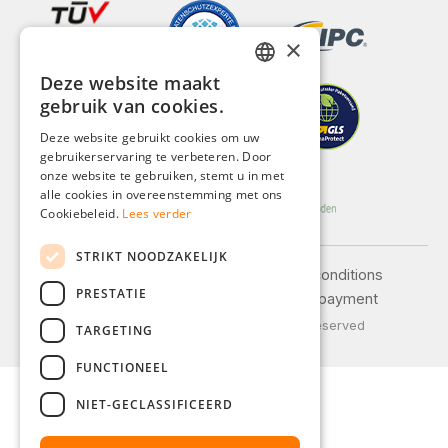
×
Deze website maakt
GERMAN
gebruik van cookies.
ENGLISH
Deze website gebruikt cookies om uw
gebruikerservaring te verbeteren. Door
FRENCH
onze website te gebruiken, stemt u in met
ITALIAN
alle cookies in overeenstemming met ons
Cookiebeleid.
Lees verder
DUTCH
STRIKT NOODZAKELIJK
POLISH
Legal notice
General terms and conditions
PRESTATIE
Privacy policy
Shipping and payment
© 2026 Weidinger GmbH, All Rights Reserved
TARGETING
FUNCTIONEEL
NIET-GECLASSIFICEERD