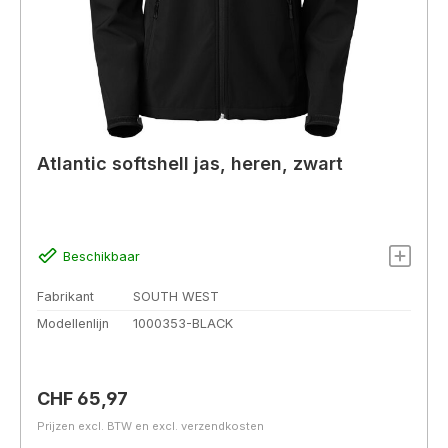
Atlantic softshell jas, heren, zwart
Beschikbaar
Fabrikant
SOUTH WEST
Modellenlijn
1000353-BLACK
Normale prijs:
CHF 65,97
Prijzen excl. BTW en excl. verzendkosten