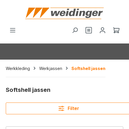
hoofdinhoud
Je hebt 0 items o
Wink
Werkkleding
Werkjassen
Softshell jassen
Softshell jassen
Filter