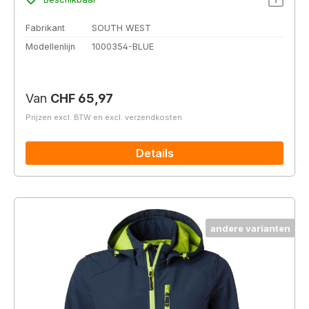
Fabrikant
SOUTH WEST
Modellenlijn
1000354-BLUE
Normale prijs:
Van
CHF 65,97
Prijzen excl. BTW en excl. verzendkosten
Details
andere varianten