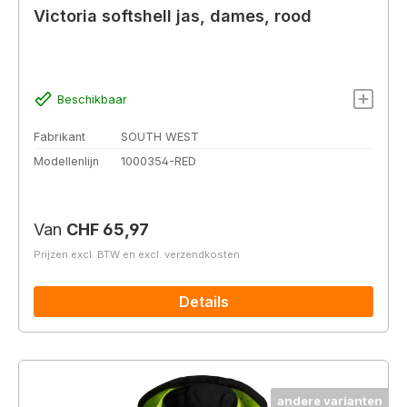
Victoria softshell jas, dames, rood
Beschikbaar
Fabrikant
SOUTH WEST
Modellenlijn
1000354-RED
Normale prijs:
Van
CHF 65,97
Prijzen excl. BTW en excl. verzendkosten
Details
andere varianten