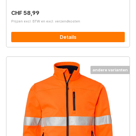
Normale prijs:
CHF 58,99
Prijzen excl. BTW en excl. verzendkosten
Details
andere varianten