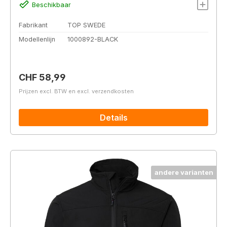
Beschikbaar
Fabrikant
TOP SWEDE
Modellenlijn
1000892-BLACK
Normale prijs:
CHF 58,99
Prijzen excl. BTW en excl. verzendkosten
Details
andere varianten