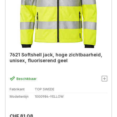
7621 Softshell jack, hoge zichtbaarheid,
unisex, fluoriserend geel
Beschikbaar
Fabrikant
TOP SWEDE
Modellenlijn
1000984-YELLOW
Normale prijs:
CHF 81,08