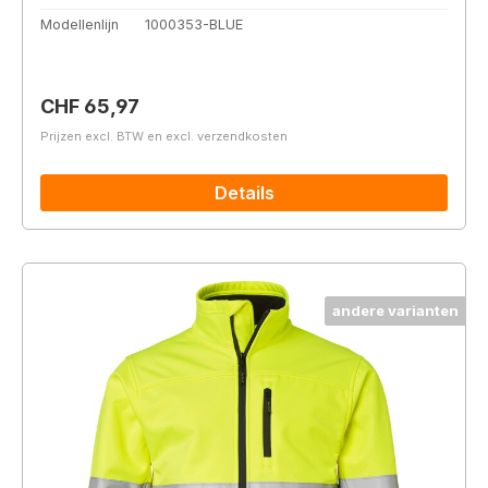
Modellenlijn
1000353-BLUE
Normale prijs:
CHF 65,97
Prijzen excl. BTW en excl. verzendkosten
Details
andere varianten