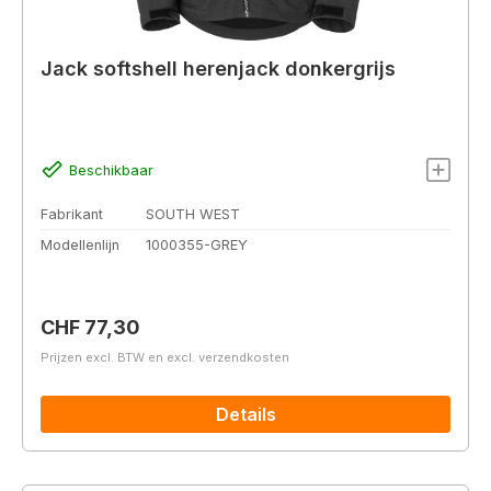
Jack softshell herenjack donkergrijs
Beschikbaar
Fabrikant
SOUTH WEST
Modellenlijn
1000355-GREY
Normale prijs:
CHF 77,30
Prijzen excl. BTW en excl. verzendkosten
Details