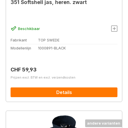
351 Softshell jas, heren. zwart
Beschikbaar
Fabrikant
TOP SWEDE
Modellenlijn
1000891-BLACK
Normale prijs:
CHF 59,93
Prijzen excl. BTW en excl. verzendkosten
Details
andere varianten