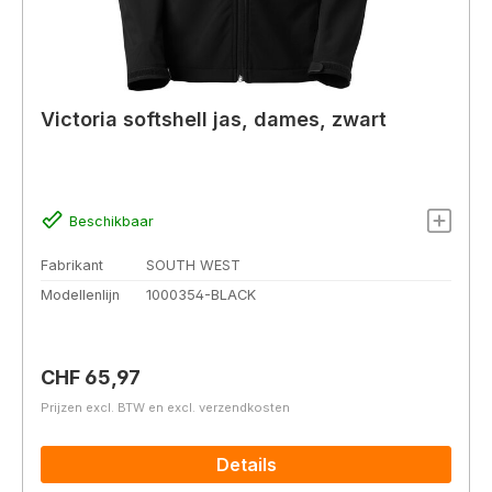
Victoria softshell jas, dames, zwart
Beschikbaar
Fabrikant
SOUTH WEST
Modellenlijn
1000354-BLACK
Normale prijs:
CHF 65,97
Prijzen excl. BTW en excl. verzendkosten
Details