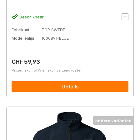
Beschikbaar
Fabrikant
TOP SWEDE
Modellenlijn
1000891-BLUE
Normale prijs:
CHF 59,93
Prijzen excl. BTW en excl. verzendkosten
Details
andere varianten