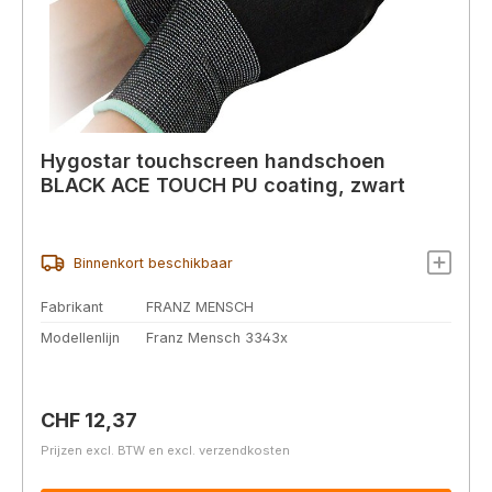
Hygostar touchscreen handschoen
BLACK ACE TOUCH PU coating, zwart
Binnenkort beschikbaar
Fabrikant
FRANZ MENSCH
Modellenlijn
Franz Mensch 3343x
Normale prijs:
CHF 12,37
Prijzen excl. BTW en excl. verzendkosten