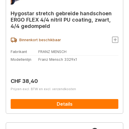
Hygostar stretch gebreide handschoen
ERGO FLEX 4/4 nitril PU coating, zwart,
4/4 gedompeld
Binnenkort beschikbaar
Fabrikant
FRANZ MENSCH
Modellenlijn
Franz Mensch 3329x1
Normale prijs:
CHF 38,40
Prijzen excl. BTW en excl. verzendkosten
Details