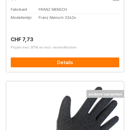
Fabrikant
FRANZ MENSCH
Modellenlijn
Franz Mensch 3342x
Normale prijs:
CHF 7,73
Prijzen excl. BTW en excl. verzendkosten
Details
andere varianten