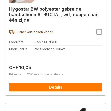
Hygostar BW polyester gebreide
handschoen STRUCTA I, wit, noppen aan
één zijde
Binnenkort beschikbaar
Fabrikant
FRANZ MENSCH
Modellenlijn
Franz Mensch 3384x
Normale prijs:
CHF 10,05
Prijzen excl. BTW en excl. verzendkosten
Details