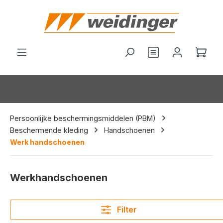
hoofdinhoud
Je hebt 0 items o
Wink
Persoonlijke beschermingsmiddelen (PBM)
Beschermende kleding
Handschoenen
Werk handschoenen
Werkhandschoenen
Filter