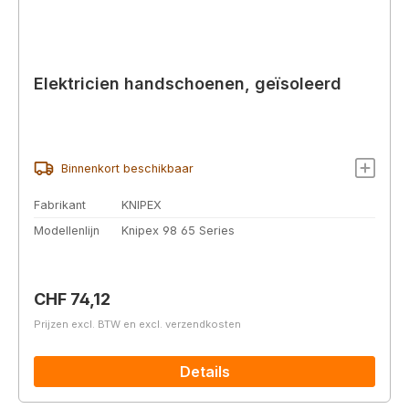
Elektricien handschoenen, geïsoleerd
Binnenkort beschikbaar
Fabrikant
KNIPEX
Modellenlijn
Knipex 98 65 Series
Normale prijs:
CHF 74,12
Prijzen excl. BTW en excl. verzendkosten
Details