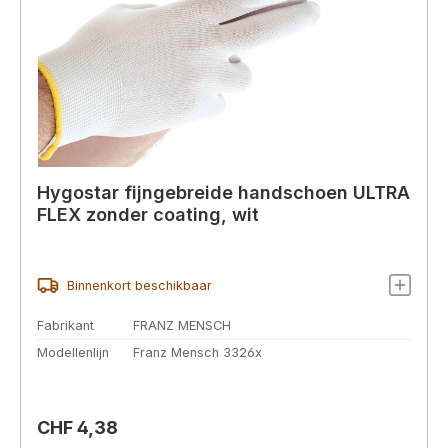
Hygostar fijngebreide handschoen ULTRA
FLEX zonder coating, wit
Binnenkort beschikbaar
Fabrikant
FRANZ MENSCH
Modellenlijn
Franz Mensch 3326x
Normale prijs:
CHF 4,38