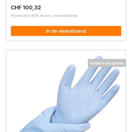
Normale prijs:
CHF 100,32
Prijzen excl. BTW en excl. verzendkosten
In de winkelmand
andere varianten