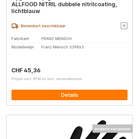
ALLFOOD NITRIL dubbele nitrilcoating,
lichtblauw
Binnenkort beschikbaar
Fabrikant
FRANZ MENSCH
Modellenlijn
Franz Mensch 3398x3
Normale prijs:
CHF 45,36
Prijzen excl. BTW en excl. verzendkosten
Details
andere varianten