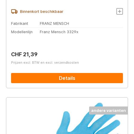
Binnenkort beschikbaar
Fabrikant
FRANZ MENSCH
Modellenlijn
Franz Mensch 3329x
Normale prijs:
CHF 21,39
Prijzen excl. BTW en excl. verzendkosten
Details
andere varianten