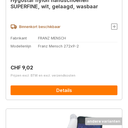
Hygostar nylon handschoenen
SUPERFINE, wit, gelaagd, wasbaar
Binnenkort beschikbaar
Fabrikant
FRANZ MENSCH
Modellenlijn
Franz Mensch 272x9-2
Normale prijs:
CHF 9,02
Prijzen excl. BTW en excl. verzendkosten
Details
andere varianten