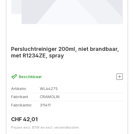
Persluchtreiniger 200ml, niet brandbaar,
met R1234ZE, spray
Beschikbaar
Artikelnr.
WL44275
Fabrikant
CRAMOLIN
Fabrikantnr.
311411
Normale prijs:
CHF 42,01
Prijzen excl. BTW en excl. verzendkosten