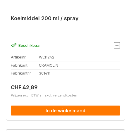
Koelmiddel 200 ml / spray
Beschikbaar
Artikelnr.
WL11242
Fabrikant
CRAMOLIN
Fabrikantnr.
301411
Normale prijs:
CHF 42,89
Prijzen excl. BTW en excl. verzendkosten
In de winkelmand