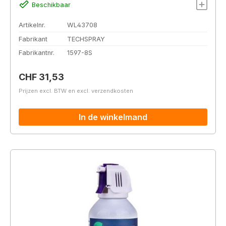
Beschikbaar
Artikelnr.
WL43708
Fabrikant
TECHSPRAY
Fabrikantnr.
1597-8S
Normale prijs:
CHF 31,53
Prijzen excl. BTW en excl. verzendkosten
In de winkelmand