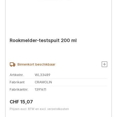
Rookmelder-testspuit 200 ml
Binnenkort beschikbaar
Artikelnr.
WL33489
Fabrikant
CRAMOLIN
Fabrikantnr.
1391411
Normale prijs:
CHF 15,07
Prijzen excl. BTW en excl. verzendkosten