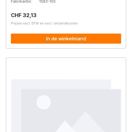
Fabrikantnr.
1583-10S
Normale prijs:
CHF 32,13
Prijzen excl. BTW en excl. verzendkosten
In de winkelmand