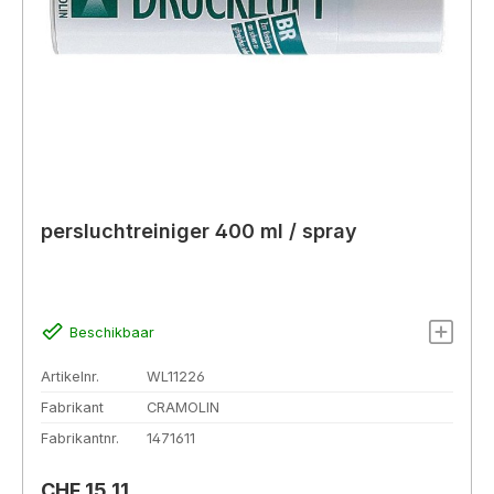
persluchtreiniger 400 ml / spray
Beschikbaar
Artikelnr.
WL11226
Fabrikant
CRAMOLIN
Fabrikantnr.
1471611
Normale prijs:
CHF 15,11