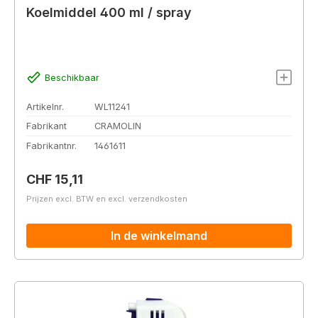
Koelmiddel 400 ml / spray
Beschikbaar
Artikelnr.
WL11241
Fabrikant
CRAMOLIN
Fabrikantnr.
1461611
Normale prijs:
CHF 15,11
Prijzen excl. BTW en excl. verzendkosten
In de winkelmand