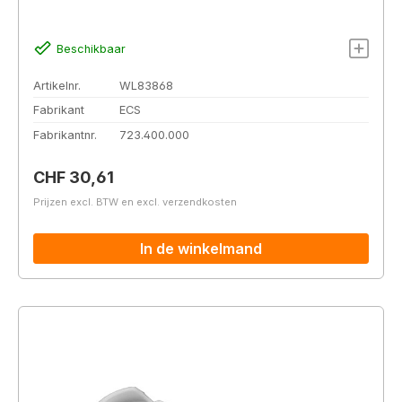
Beschikbaar
Artikelnr.
WL83868
Fabrikant
ECS
Fabrikantnr.
723.400.000
Normale prijs:
CHF 30,61
Prijzen excl. BTW en excl. verzendkosten
In de winkelmand