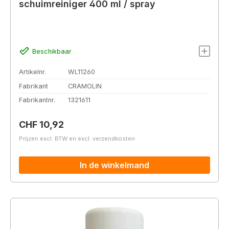
schuimreiniger 400 ml / spray
Beschikbaar
Artikelnr.
WL11260
Fabrikant
CRAMOLIN
Fabrikantnr.
1321611
Normale prijs:
CHF 10,92
Prijzen excl. BTW en excl. verzendkosten
In de winkelmand