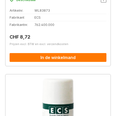
Artikelnr.
WL83873
Fabrikant
ECS
Fabrikantnr.
762.400.000
Normale prijs:
CHF 8,72
Prijzen excl. BTW en excl. verzendkosten
In de winkelmand