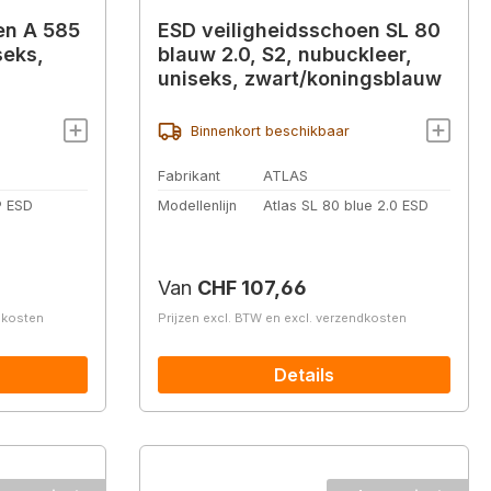
en A 585
ESD veiligheidsschoen SL 80
seks,
blauw 2.0, S2, nubuckleer,
uniseks, zwart/koningsblauw
Binnenkort beschikbaar
Fabrikant
ATLAS
P ESD
Modellenlijn
Atlas SL 80 blue 2.0 ESD
Normale prijs:
Van
CHF 107,66
ndkosten
Prijzen excl. BTW en excl. verzendkosten
Details