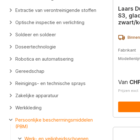
Laars D
Extractie van verontreinigende stoffen
S3, glad
zwart/k
Optische inspectie en verlichting
Soldeer en soldeer
Binnen
Doseertechnologie
Fabrikant
Robotica en automatisering
Modellenlij
Gereedschap
Normale 
Van
CHF
Reinigings- en technische sprays
Prijzen excl
Zakelijke apparatuur
Werkkleding
Persoonlijke beschermingsmiddelen
(PBM)
Werk- en veiligheidsschoenen