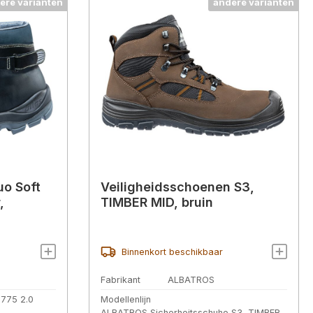
ere varianten
andere varianten
uo Soft
Veiligheidsschoenen S3,
,
TIMBER MID, bruin
Binnenkort beschikbaar
Fabrikant
ALBATROS
 775 2.0
Modellenlijn
ALBATROS Sicherheitsschuhe S3, TIMBER