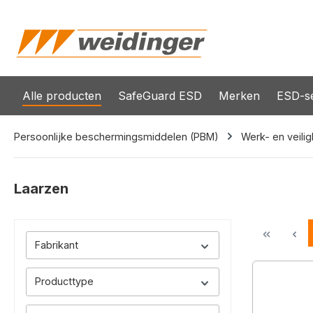
oekopdracht
Ga naar de hoofdnavigatie
Alle producten
SafeGuard ESD
Merken
ESD-se
Persoonlijke beschermingsmiddelen (PBM)
Werk- en veili
Laarzen
Fabrikant
Producttype