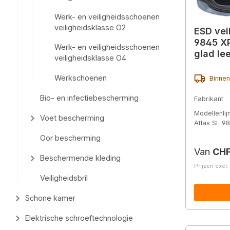
Werk- en veiligheidsschoenen
veiligheidsklasse O2
ESD vei
9845 XP
Werk- en veiligheidsschoenen
glad lee
veiligheidsklasse O4
zwart/k
Werkschoenen
Binnen
Bio- en infectiebescherming
Fabrikant
Modellenlij
Voet bescherming
Atlas SL 9
Oor bescherming
Normale 
Van
CHF
Beschermende kleding
Prijzen excl
Veiligheidsbril
Schone kamer
Elektrische schroeftechnologie