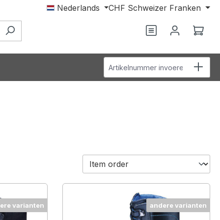
Nederlands
CHF
Schweizer Franken
Je hebt 0 items o
Wink
Artikelnummer invoeren
ere varianten
andere varianten