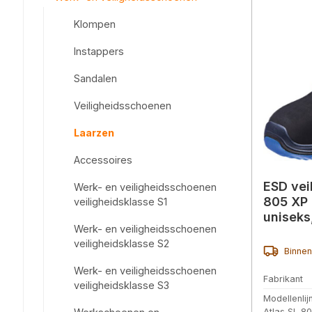
Klompen
Instappers
Sandalen
Veiligheidsschoenen
Laarzen
Accessoires
ESD vei
Werk- en veiligheidsschoenen
805 XP 
veiligheidsklasse S1
uniseks
Werk- en veiligheidsschoenen
veiligheidsklasse S2
Binnen
Werk- en veiligheidsschoenen
Fabrikant
veiligheidsklasse S3
Modellenlij
Atlas SL 8