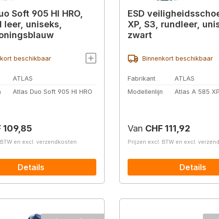
uo Soft 905 HI HRO,
ESD veiligheidsscho
 leer, uniseks,
XP, S3, rundleer, uni
oningsblauw
zwart
kort beschikbaar
Binnenkort beschikbaar
ATLAS
Fabrikant
ATLAS
n
Atlas Duo Soft 905 HI HRO
Modellenlijn
Atlas A 585 X
prijs:
Normale prijs:
 109,85
Van
CHF 111,92
. BTW en excl. verzendkosten
Prijzen excl. BTW en excl. verze
Details
Details