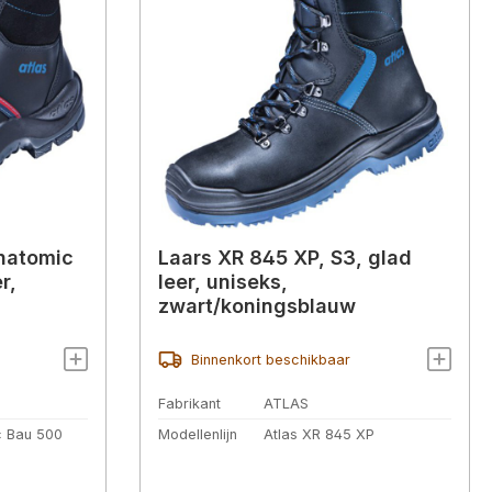
natomic
Laars XR 845 XP, S3, glad
r,
leer, uniseks,
zwart/koningsblauw
Binnenkort beschikbaar
Fabrikant
ATLAS
c Bau 500
Modellenlijn
Atlas XR 845 XP