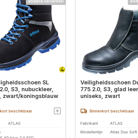
andere varianten
and
ligheidsschoen SL
Veiligheidsschoen D
2.0, S3, nubuckleer,
775 2.0, S3, glad leer
, zwart/koningsblauw
uniseks, zwart
kort beschikbaar
Binnenkort beschikbaar
ATLAS
Fabrikant
ATLAS
n
Modellenlijn
Atlas Duo Soft
05 XP blue 2.0 ESD