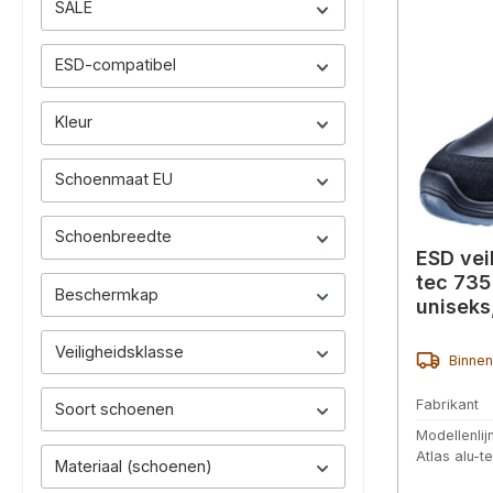
SALE
ESD-compatibel
Kleur
Schoenmaat EU
Schoenbreedte
ESD vei
tec 735 
Beschermkap
uniseks
Veiligheidsklasse
Binnen
Fabrikant
Soort schoenen
Modellenlij
Atlas alu-t
Materiaal (schoenen)