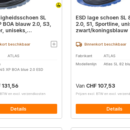
ligheidsschoen SL
ESD lage schoen SL 
 BOA blauw 2.0, S3,
2.0, S1, Sportline, un
r, uniseks,
zwart/koningsblauw
oningsblauw
kort beschikbaar
Binnenkort beschikbaar
ATLAS
Fabrikant
ATLAS
n
Modellenlijn
Atlas SL 82 bl
845 XP BOA blue 2.0 ESD
prijs:
Normale prijs:
 131,56
Van
CHF 107,53
. BTW en excl. verzendkosten
Prijzen excl. BTW en excl. verze
Details
Details