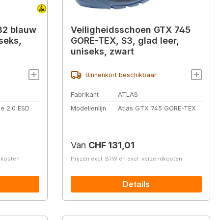
82 blauw
Veiligheidsschoen GTX 745
iseks,
GORE-TEX, S3, glad leer,
uniseks, zwart
Binnenkort beschikbaar
Fabrikant
ATLAS
ue 2.0 ESD
Modellenlijn
Atlas GTX 745 GORE-TEX
Normale prijs:
Van
CHF 131,01
ndkosten
Prijzen excl. BTW en excl. verzendkosten
Details