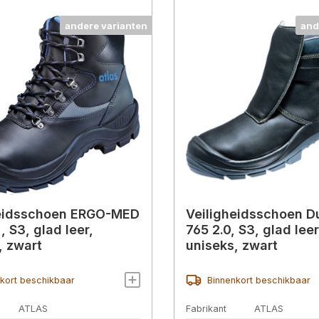
andere varianten
and
heidsschoen ERGO-MED
Veiligheidsschoen D
, S3, glad leer,
765 2.0, S3, glad leer
, zwart
uniseks, zwart
kort beschikbaar
Binnenkort beschikbaar
ATLAS
Fabrikant
ATLAS