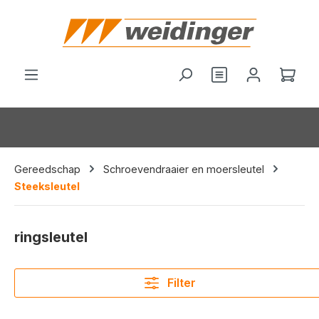
hoofdinhoud
Je hebt 0 items o
Wink
Gereedschap
Schroevendraaier en moersleutel
Steeksleutel
ringsleutel
Filter