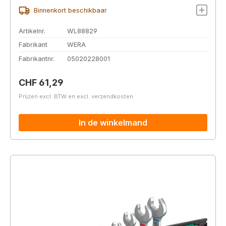
Binnenkort beschikbaar
Artikelnr.
WL88829
Fabrikant
WERA
Fabrikantnr.
05020228001
Normale prijs:
CHF 61,29
Prijzen excl. BTW en excl. verzendkosten
In de winkelmand