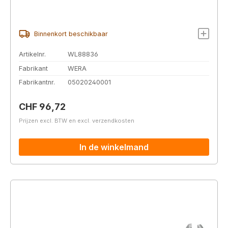
Binnenkort beschikbaar
Artikelnr.
WL88836
Fabrikant
WERA
Fabrikantnr.
05020240001
Normale prijs:
CHF 96,72
Prijzen excl. BTW en excl. verzendkosten
In de winkelmand