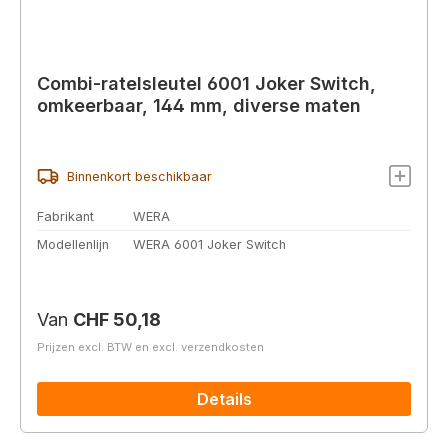
Combi-ratelsleutel 6001 Joker Switch,
omkeerbaar, 144 mm, diverse maten
Binnenkort beschikbaar
Fabrikant
WERA
Modellenlijn
WERA 6001 Joker Switch
Normale prijs:
Van
CHF 50,18
Prijzen excl. BTW en excl. verzendkosten
Details