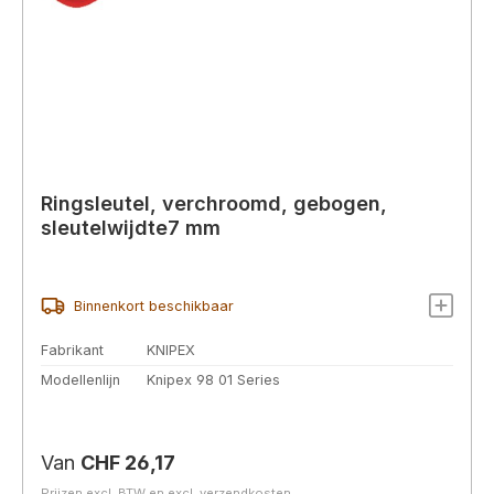
Ringsleutel, verchroomd, gebogen,
sleutelwijdte7 mm
Binnenkort beschikbaar
Fabrikant
KNIPEX
Modellenlijn
Knipex 98 01 Series
Normale prijs:
Van
CHF 26,17
Prijzen excl. BTW en excl. verzendkosten