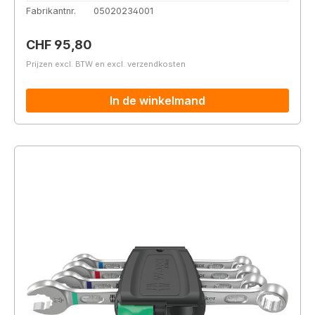
Fabrikantnr.
05020234001
Normale prijs:
CHF 95,80
Prijzen excl. BTW en excl. verzendkosten
In de winkelmand