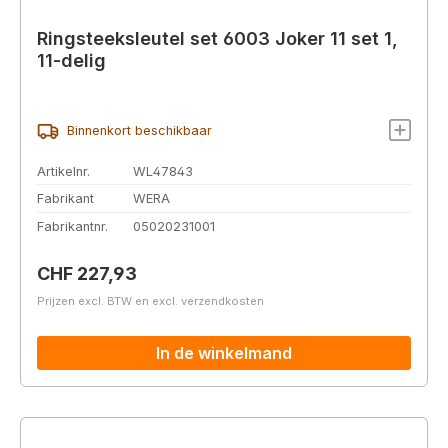
Ringsteeksleutel set 6003 Joker 11 set 1,
11-delig
Binnenkort beschikbaar
Artikelnr.
WL47843
Fabrikant
WERA
Fabrikantnr.
05020231001
Normale prijs:
CHF 227,93
Prijzen excl. BTW en excl. verzendkosten
In de winkelmand