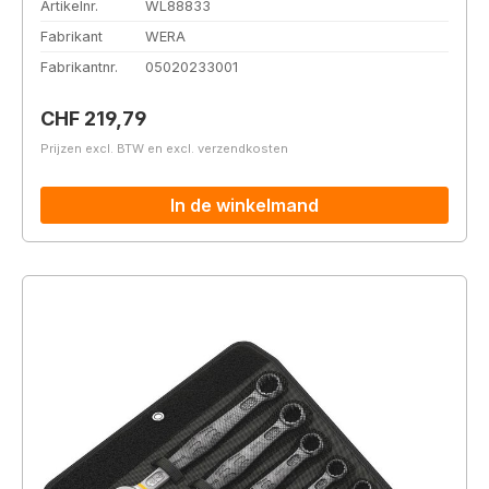
Artikelnr.
WL88833
Fabrikant
WERA
Fabrikantnr.
05020233001
Normale prijs:
CHF 219,79
Prijzen excl. BTW en excl. verzendkosten
In de winkelmand