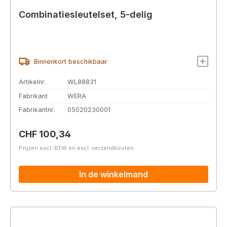
Combinatiesleutelset, 5-delig
Binnenkort beschikbaar
Artikelnr.
WL88831
Fabrikant
WERA
Fabrikantnr.
05020230001
Normale prijs:
CHF 100,34
Prijzen excl. BTW en excl. verzendkosten
In de winkelmand