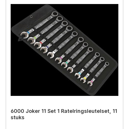
6000 Joker 11 Set 1 Ratelringsleutelset, 11
stuks