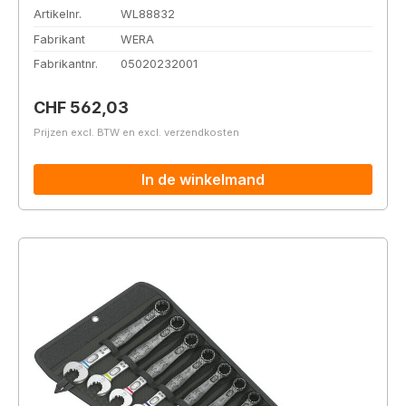
Artikelnr.
WL88832
Fabrikant
WERA
Fabrikantnr.
05020232001
Normale prijs:
CHF 562,03
Prijzen excl. BTW en excl. verzendkosten
In de winkelmand