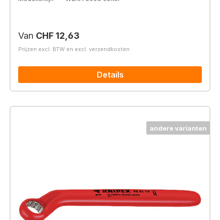
Normale prijs:
Van
CHF 12,63
Prijzen excl. BTW en excl. verzendkosten
Details
andere varianten