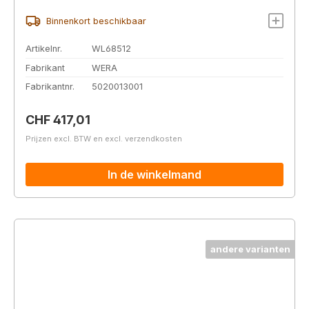
Binnenkort beschikbaar
Artikelnr.
WL68512
Fabrikant
WERA
Fabrikantnr.
5020013001
Normale prijs:
CHF 417,01
Prijzen excl. BTW en excl. verzendkosten
In de winkelmand
andere varianten