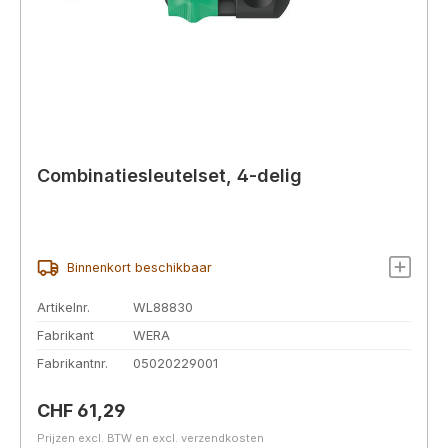
Combinatiesleutelset, 4-delig
Binnenkort beschikbaar
Artikelnr.
WL88830
Fabrikant
WERA
Fabrikantnr.
05020229001
Normale prijs:
CHF 61,29
Prijzen excl. BTW en excl. verzendkosten