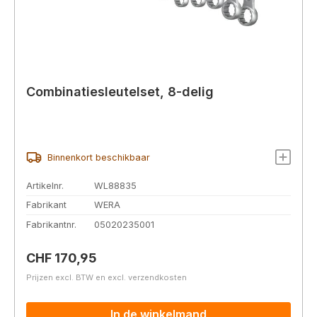
Combinatiesleutelset, 8-delig
Binnenkort beschikbaar
Artikelnr.
WL88835
Fabrikant
WERA
Fabrikantnr.
05020235001
Normale prijs:
CHF 170,95
Prijzen excl. BTW en excl. verzendkosten
In de winkelmand