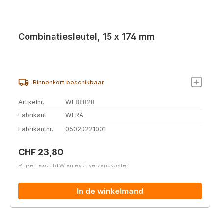
Combinatiesleutel, 15 x 174 mm
Binnenkort beschikbaar
Artikelnr.
WL88828
Fabrikant
WERA
Fabrikantnr.
05020221001
Normale prijs:
CHF 23,80
Prijzen excl. BTW en excl. verzendkosten
In de winkelmand