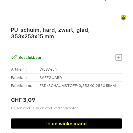
PU-schuim, hard, zwart, glad,
353x253x15 mm
Beschikbaar
Artikelnr.
WL87454
Fabrikant
SAFEGUARD
Fabrikantnr.
ESD-SCHAUMSTOFF-0,353X0,253X15MM
Normale prijs:
CHF 3,09
Prijzen excl. BTW en excl. verzendkosten
In de winkelmand