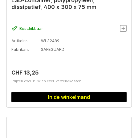
ESD-container, polypropyleen,
dissipatief, 400 x 300 x 75 mm
Beschikbaar
Artikelnr.
WL32489
Fabrikant
SAFEGUARD
Normale prijs:
CHF 13,25
Prijzen excl. BTW en excl. verzendkosten
In de winkelmand