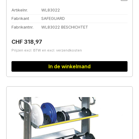
Artikelnr.
WL83022
Fabrikant
SAFEGUARD
Fabrikantnr.
WL83022 BESCHICHTET
Normale prijs:
CHF 318,97
Prijzen excl. BTW en excl. verzendkosten
In de winkelmand