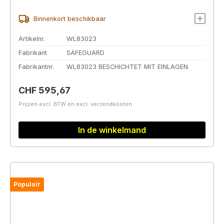
uitgerust
Binnenkort beschikbaar
Artikelnr.
WL83023
Fabrikant
SAFEGUARD
Fabrikantnr.
WL83023 BESCHICHTET MIT EINLAGEN
Normale prijs:
CHF 595,67
Prijzen excl. BTW en excl. verzendkosten
In de winkelmand
Populair