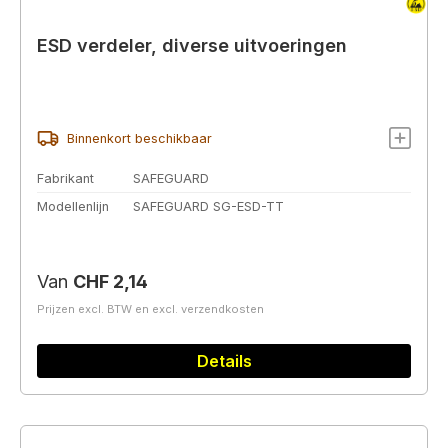
ESD verdeler, diverse uitvoeringen
Binnenkort beschikbaar
Fabrikant
SAFEGUARD
Modellenlijn
SAFEGUARD SG-ESD-TT
Normale prijs:
Van
CHF 2,14
Prijzen excl. BTW en excl. verzendkosten
Details