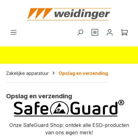
hoofdinhoud
Je hebt 0 items o
Wink
Zakelijke apparatuur
Opslag en verzending
Opslag en verzending
Onze SafeGuard Shop: ontdek alle ESD-producten
van ons eigen merk!