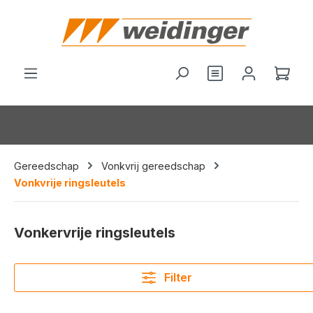
hoofdinhoud
Je hebt 0 items o
Wink
Gereedschap
Vonkvrij gereedschap
Vonkvrije ringsleutels
Vonkervrije ringsleutels
Filter