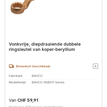
Vonkvrije, diepdraaiende dubbele
ringsleutel van koper-beryllium
Binnenkort beschikbaar
Fabrikant
BAHCO
Modellenlijn
BAHCO-NSB011 Series
Normale prijs:
Van
CHF 59,91
Prijzen excl. BTW en excl. verzendkosten