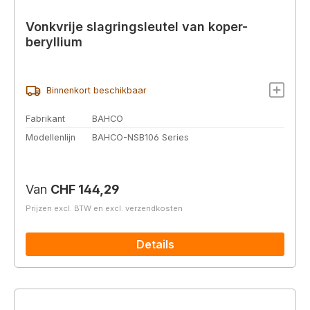
Vonkvrije slagringsleutel van koper-
beryllium
Binnenkort beschikbaar
Fabrikant
BAHCO
Modellenlijn
BAHCO-NSB106 Series
Normale prijs:
Van
CHF 144,29
Prijzen excl. BTW en excl. verzendkosten
Details