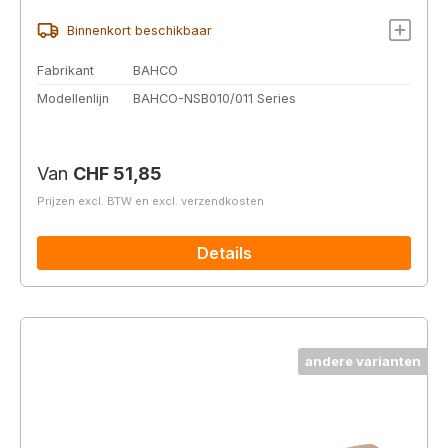
Binnenkort beschikbaar
Fabrikant
BAHCO
Modellenlijn
BAHCO-NSB010/011 Series
Normale prijs:
Van
CHF 51,85
Prijzen excl. BTW en excl. verzendkosten
Details
andere varianten