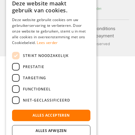
Deze website maakt
GERMAN
gebruik van cookies.
ENGLISH
Deze website gebruikt cookies om uw
gebruikerservaring te verbeteren. Door
FRENCH
Legal notice
General terms and conditions
onze website te gebruiken, stemt u in met
Privacy policy
Shipping and payment
ITALIAN
alle cookies in overeenstemming met ons
Cookiebeleid.
Lees verder
© 2026 Weidinger GmbH, All Rights Reserved
DUTCH
STRIKT NOODZAKELIJK
POLISH
PRESTATIE
TARGETING
FUNCTIONEEL
NIET-GECLASSIFICEERD
ALLES ACCEPTEREN
ALLES AFWIJZEN