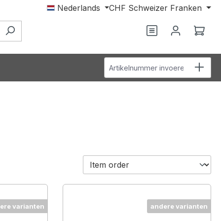
Nederlands
CHF
Schweizer Franken
Je hebt 0 items o
Wink
Artikelnummer invoeren
ere varianten
andere varianten