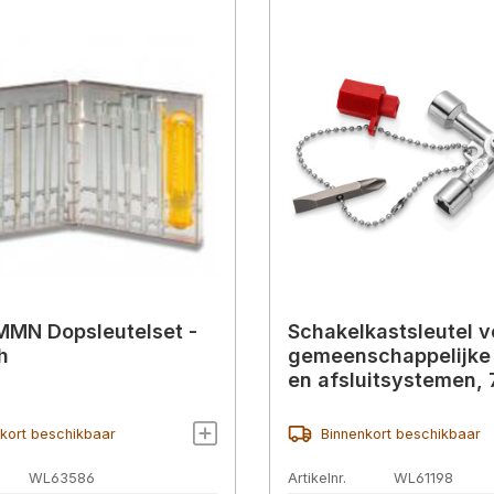
MN Dopsleutelset -
Schakelkastsleutel v
h
gemeenschappelijke
en afsluitsystemen,
kort beschikbaar
Binnenkort beschikbaar
WL63586
Artikelnr.
WL61198