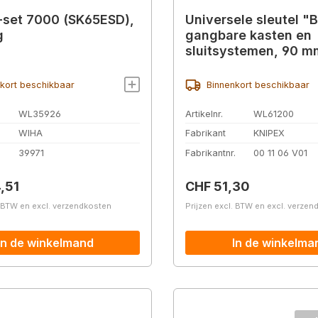
-set 7000 (SK65ESD),
Universele sleutel "
g
gangbare kasten en
sluitsystemen, 90 m
kort beschikbaar
Binnenkort beschikbaar
WL35926
Artikelnr.
WL61200
WIHA
Fabrikant
KNIPEX
.
39971
Fabrikantnr.
00 11 06 V01
prijs:
Normale prijs:
,51
CHF 51,30
. BTW en excl. verzendkosten
Prijzen excl. BTW en excl. verze
In de winkelmand
In de winkelma