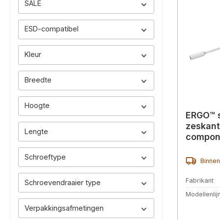
SALE
ESD-compatibel
Kleur
Breedte
Hoogte
ERGO™ s
zeskant
Lengte
compon
Schroeftype
Binnen
Fabrikant
Schroevendraaier type
Modellenlij
Verpakkingsafmetingen