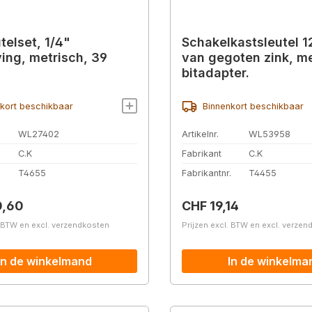
telset, 1/4"
Schakelkastsleutel 12
ving, metrisch, 39
van gegoten zink, m
bitadapter.
kort beschikbaar
Binnenkort beschikbaar
WL27402
Artikelnr.
WL53958
C.K
Fabrikant
C.K
.
T4655
Fabrikantnr.
T4455
prijs:
Normale prijs:
0,60
CHF 19,14
. BTW en excl. verzendkosten
Prijzen excl. BTW en excl. verze
In de winkelmand
In de winkelma