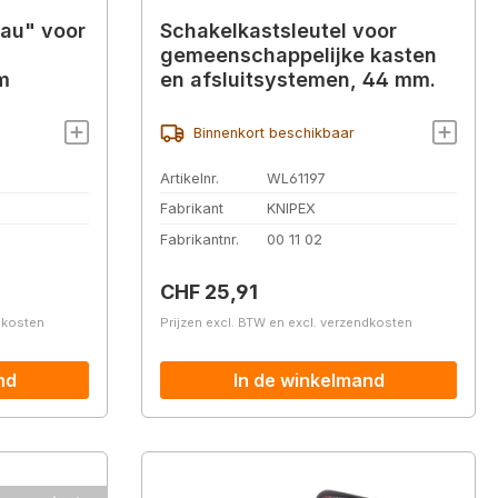
Bau" voor
Schakelkastsleutel voor
gemeenschappelijke kasten
m
en afsluitsystemen, 44 mm.
Binnenkort beschikbaar
Artikelnr.
WL61197
Fabrikant
KNIPEX
Fabrikantnr.
00 11 02
Normale prijs:
CHF 25,91
ndkosten
Prijzen excl. BTW en excl. verzendkosten
nd
In de winkelmand