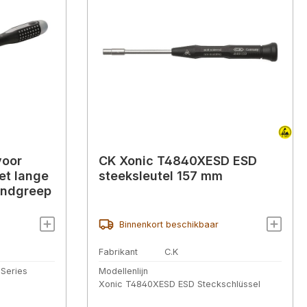
voor
CK Xonic T4840XESD ESD
et lange
steeksleutel 157 mm
andgreep
Binnenkort beschikbaar
Fabrikant
C.K
Series
Modellenlijn
Xonic T4840XESD ESD Steckschlüssel