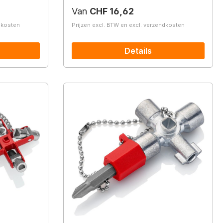
Normale prijs:
Van
CHF 16,62
ndkosten
Prijzen excl. BTW en excl. verzendkosten
Details