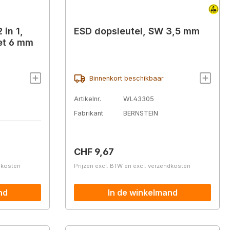
 in 1,
ESD dopsleutel, SW 3,5 mm
et 6 mm
Binnenkort beschikbaar
Artikelnr.
WL43305
Fabrikant
BERNSTEIN
Normale prijs:
CHF 9,67
ndkosten
Prijzen excl. BTW en excl. verzendkosten
nd
In de winkelmand