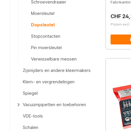
Schroevendraaier
Fabrikantnr
Moersleutel
Normale 
CHF 24
Prijzen excl
Dopsleutel
Stopcontacten
Pin moersleutel
Verwisselbare messen
Zijsnijders en andere kleermakers
Klem- en vergrendelingen
Spiegel
Vacuümpipetten en toebehoren
VDE-tools
Schalen