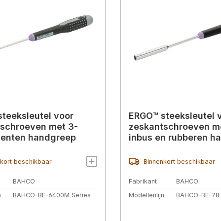
teeksleutel voor
ERGO™ steeksleutel 
schroeven met 3-
zeskantschroeven m
enten handgreep
inbus en rubberen h
kort beschikbaar
Binnenkort beschikbaar
BAHCO
Fabrikant
BAHCO
n
BAHCO-BE-6400M Series
Modellenlijn
BAHCO-BE-78 