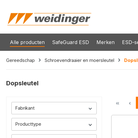
oekopdracht
Ga naar de hoofdnavigatie
Alle producten
SafeGuard ESD
Merken
ESD-se
Gereedschap
Schroevendraaier en moersleutel
Dopsl
Dopsleutel
Fabrikant
Producttype