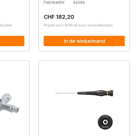
Fabrikantnr.
44684
Normale prijs:
CHF 182,20
ndkosten
Prijzen excl. BTW en excl. verzendkosten
In de winkelmand