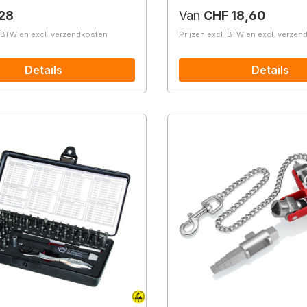
prijs:
Normale prijs:
28
Van
CHF 18,60
. BTW en excl. verzendkosten
Prijzen excl. BTW en excl. verze
Details
Details