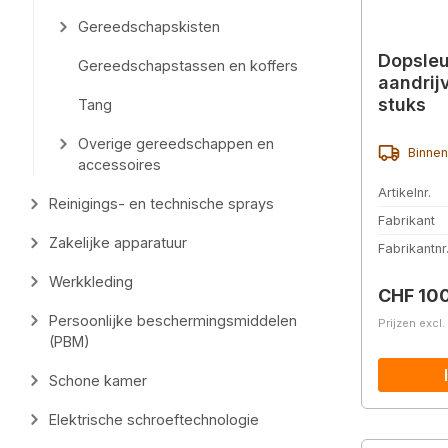
Gereedschapskisten
Dopsleu
Gereedschapstassen en koffers
aandrij
stuks
Tang
Overige gereedschappen en
Binnen
accessoires
Artikelnr.
Reinigings- en technische sprays
Fabrikant
Zakelijke apparatuur
Fabrikantnr
Werkkleding
Normale 
CHF 10
Persoonlijke beschermingsmiddelen
Prijzen excl
(PBM)
Schone kamer
Elektrische schroeftechnologie