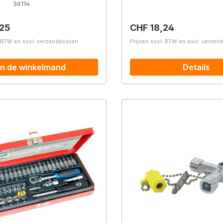
.
36114
prijs:
Normale prijs:
,25
CHF 18,24
. BTW en excl. verzendkosten
Prijzen excl. BTW en excl. verze
In de winkelmand
Details