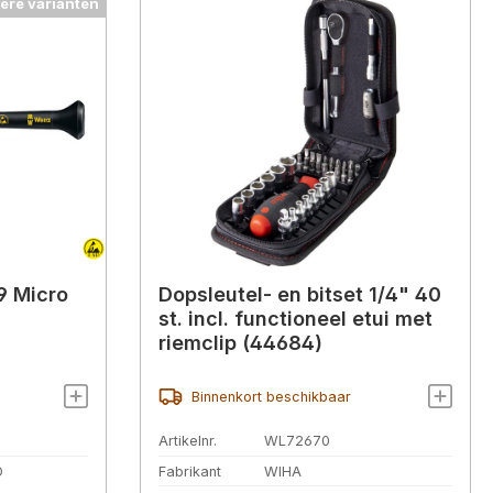
ere varianten
9 Micro
Dopsleutel- en bitset 1/4" 40
st. incl. functioneel etui met
riemclip (44684)
Binnenkort beschikbaar
Artikelnr.
WL72670
D
Fabrikant
WIHA