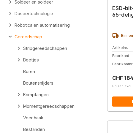
Soldeer en soldeer
ESD-bit
Doseertechnologie
65-deli
Robotica en automatisering
Binnen
Gereedschap
Artikelnr.
Stripgereedschappen
Fabrikant
Beetjes
Fabrikantnr
Boren
Normale 
CHF 184
Boutensnijders
Prijzen excl
Krimptangen
Momentgereedschappen
Veer haak
Bestanden