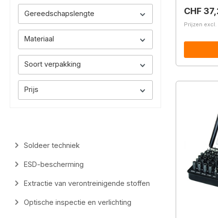
Normale 
CHF 37,
Gereedschapslengte
Prijzen excl
Materiaal
Soort verpakking
Prijs
Soldeer techniek
ESD-bescherming
Extractie van verontreinigende stoffen
Optische inspectie en verlichting