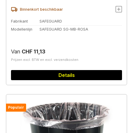
Binnenkort beschikbaar
Fabrikant
SAFEGUARD
Modellenlijn
SAFEGUARD SG-MB-ROSA
Normale prijs:
Van
CHF 11,13
Prijzen excl. BTW en excl. verzendkosten
Details
Populair