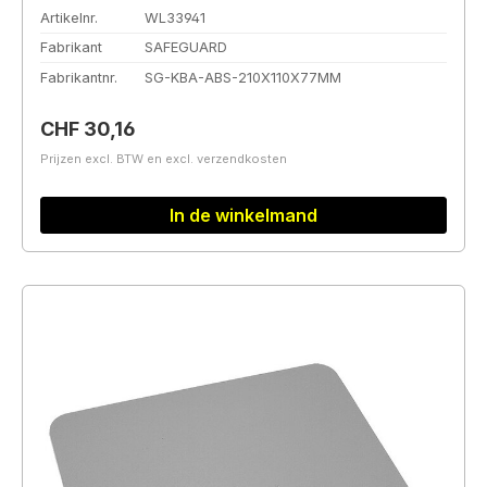
Artikelnr.
WL33941
Fabrikant
SAFEGUARD
Fabrikantnr.
SG-KBA-ABS-210X110X77MM
Normale prijs:
CHF 30,16
Prijzen excl. BTW en excl. verzendkosten
In de winkelmand