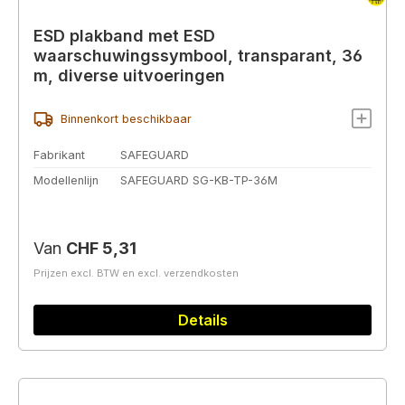
ESD plakband met ESD
waarschuwingssymbool, transparant, 36
m, diverse uitvoeringen
Binnenkort beschikbaar
Fabrikant
SAFEGUARD
Modellenlijn
SAFEGUARD SG-KB-TP-36M
Normale prijs:
Van
CHF 5,31
Prijzen excl. BTW en excl. verzendkosten
Details