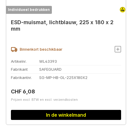
Individueel bedrukken
ESD-muismat, lichtblauw, 225 x 180 x 2
mm
Binnenkort beschikbaar
Artikelnr.
WL43393
Fabrikant
SAFEGUARD
Fabrikantnr.
SG-MP-HB-GL-225X180X2
Normale prijs:
CHF 6,08
Prijzen excl. BTW en excl. verzendkosten
In de winkelmand