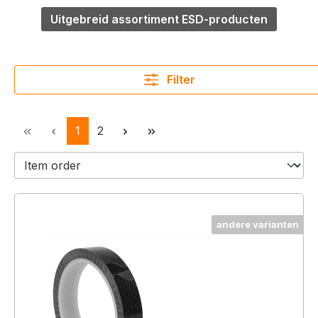
Uitgebreid assortiment ESD-producten
Filter
Pagina
Pagina
1
2
andere varianten