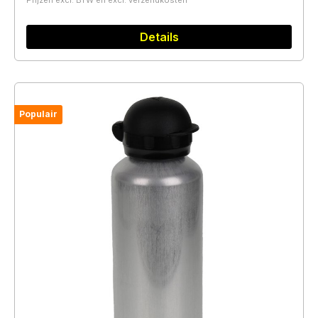
Prijzen excl. BTW en excl. verzendkosten
Details
Populair