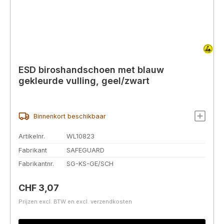
ESD biroshandschoen met blauw
gekleurde vulling, geel/zwart
Binnenkort beschikbaar
Artikelnr.
WL10823
Fabrikant
SAFEGUARD
Fabrikantnr.
SG-KS-GE/SCH
Normale prijs:
CHF 3,07
Prijzen excl. BTW en excl. verzendkosten