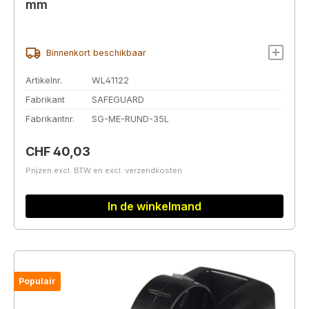
mm
Binnenkort beschikbaar
Artikelnr.
WL41122
Fabrikant
SAFEGUARD
Fabrikantnr.
SG-ME-RUND-35L
Normale prijs:
CHF 40,03
Prijzen excl. BTW en excl. verzendkosten
In de winkelmand
Populair