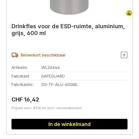
Drinkfles voor de ESD-ruimte, aluminium,
grijs, 600 ml
Binnenkort beschikbaar
Artikelnr.
WL26644
Fabrikant
SAFEGUARD
Fabrikantnr.
SG-TF-ALU-600ML
Normale prijs:
CHF 16,42
Prijzen excl. BTW en excl. verzendkosten
In de winkelmand