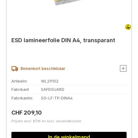
ESD lamineerfolie DIN A4, transparant
Binnenkort beschikbaar
Artikelnr.
WL29102
Fabrikant
SAFEGUARD
Fabrikantnr.
SG-LF-TP-DINA4
Normale prijs:
CHF 209,10
Prijzen excl. BTW en excl. verzendkosten
In de winkelmand