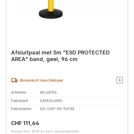
Afsluitpaal met 5m "ESD PROTECTED
AREA" band, geel, 96 cm
Binnenkort beschikbaar
Artikelnr.
WL48104
Fabrikant
SAFEGUARD
Fabrikantnr.
SG-GAP-GE-96CM
Normale prijs:
CHF 111,64
Prijzen excl. BTW en excl. verzendkosten