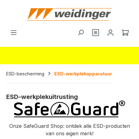
hoofdinhoud
Je hebt 0 items o
Wink
ESD-bescherming
ESD-werkplekapparatuur
ESD-werkplekuitrusting
Onze SafeGuard Shop: ontdek alle ESD-producten
van ons eigen merk!