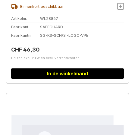
Binnenkort beschikbaar
Artikelnr.
WL28867
Fabrikant
SAFEGUARD
Fabrikantnr.
SG-KS-SCH/SI-LOGO-VPE
Normale prijs:
CHF 46,30
Prijzen excl. BTW en excl. verzendkosten
In de winkelmand