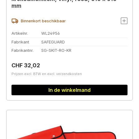
mm
Binnenkort beschikbaar
Artikelnr.
WL24956
Fabrikant
SAFEGUARD
Fabrikantnr.
SG-SKIT-RO-KR
Normale prijs:
CHF 32,02
Prijzen excl. BTW en excl. verzendkosten
In de winkelmand