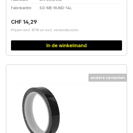
Fabrikantnr.
SG-ME-RUND-14L
Normale prijs:
CHF 14,29
Prijzen excl. BTW en excl. verzendkosten
In de winkelmand
andere varianten