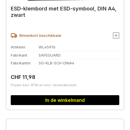
ESD-klembord met ESD-symbool, DIN A4,
zwart
Binnenkort beschikbaar
Artikelnr.
WL45976
Fabrikant
SAFEGUARD
Fabrikantnr.
SG-KLB-SCH-DINA4
Normale prijs:
CHF 11,98
Prijzen excl. BTW en excl. verzendkosten
In de winkelmand