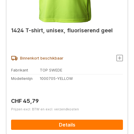
1424 T-shirt, unisex, fluoriserend geel
Binnenkort beschikbaar
Fabrikant
TOP SWEDE
Modellenlijn
1000705-YELLOW
Normale prijs:
CHF 45,79
Prijzen excl. BTW en excl. verzendkosten
Details