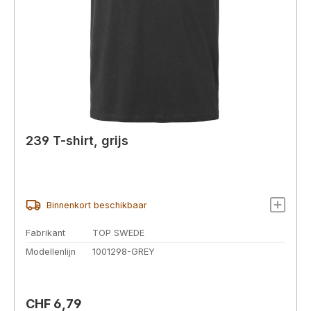
239 T-shirt, grijs
Binnenkort beschikbaar
Fabrikant
TOP SWEDE
Modellenlijn
1001298-GREY
Normale prijs:
CHF 6,79