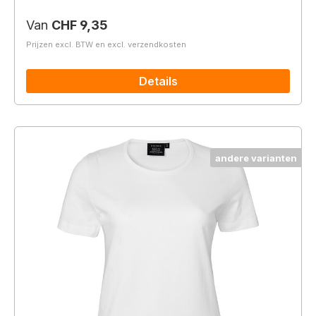
Normale prijs:
Van
CHF 9,35
Prijzen excl. BTW en excl. verzendkosten
Details
andere varianten