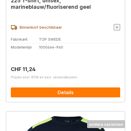
225 T-shirt, unisex,
marineblauw/fluoriserend geel
Binnenkort beschikbaar
Fabrikant
TOP SWEDE
Modellenlijn
1000664-960
Normale prijs:
CHF 11,24
Prijzen excl. BTW en excl. verzendkosten
Details
andere varianten