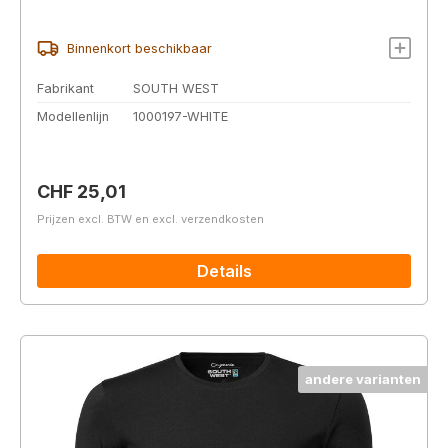
Binnenkort beschikbaar
Fabrikant
SOUTH WEST
Modellenlijn
1000197-WHITE
Normale prijs:
CHF 25,01
Prijzen excl. BTW en excl. verzendkosten
Details
andere varianten