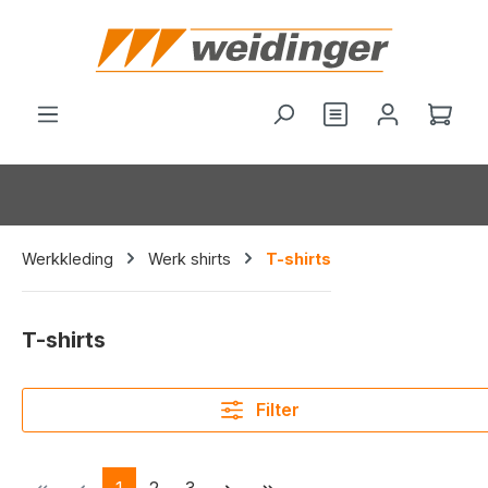
hoofdinhoud
Je hebt 0 items o
Wink
Werkkleding
Werk shirts
T-shirts
T-shirts
Filter
Pagina
Pagina
Pagina