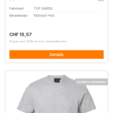
Fabrikant
TOP SWEDE
Modellenlijn
1000660-960
Normale prijs:
CHF 15,57
Prijzen excl. BTW en excl. verzendkosten
Details
andere varianten