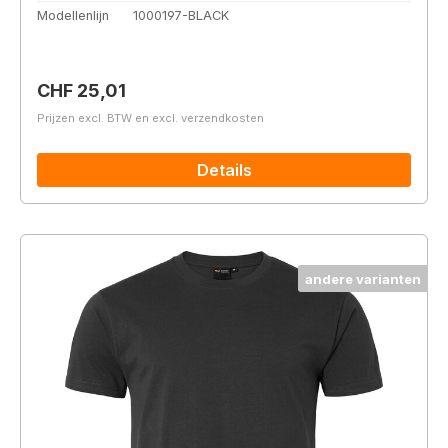
Modellenlijn
1000197-BLACK
Normale prijs:
CHF 25,01
Prijzen excl. BTW en excl. verzendkosten
Details
andere varianten