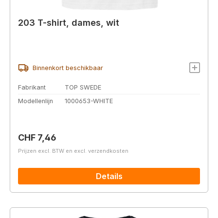
203 T-shirt, dames, wit
Binnenkort beschikbaar
Fabrikant
TOP SWEDE
Modellenlijn
1000653-WHITE
Normale prijs:
CHF 7,46
Prijzen excl. BTW en excl. verzendkosten
Details