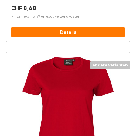
Normale prijs:
CHF 8,68
Prijzen excl. BTW en excl. verzendkosten
Details
andere varianten