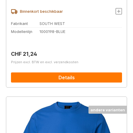
Binnenkort beschikbaar
Fabrikant
SOUTH WEST
Modellenlijn
1000198-BLUE
Normale prijs:
CHF 21,24
Prijzen excl. BTW en excl. verzendkosten
Details
andere varianten