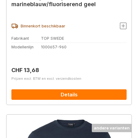
marineblauw/fluoriserend geel
Binnenkort beschikbaar
Fabrikant
TOP SWEDE
Modellenlijn
1000657-960
Normale prijs:
CHF 13,68
Prijzen excl. BTW en excl. verzendkosten
Details
andere varianten