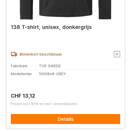
138 T-shirt, unisex, donkergrijs
Binnenkort beschikbaar
Fabrikant
TOP SWEDE
Modellenlijn
1000848-GREY
Normale prijs:
CHF 13,12
Prijzen excl. BTW en excl. verzendkosten
Details