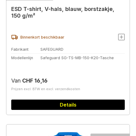
ESD T-shirt, V-hals, blauw, borstzakje,
150 g/m²
Binnenkort beschikbaar
Fabrikant
SAFEGUARD
Modellenlijn
Safeguard SG-TS-MB-150-K20-Tasche
Normale prijs:
Van
CHF 16,16
Prijzen excl. BTW en excl. verzendkosten
Details