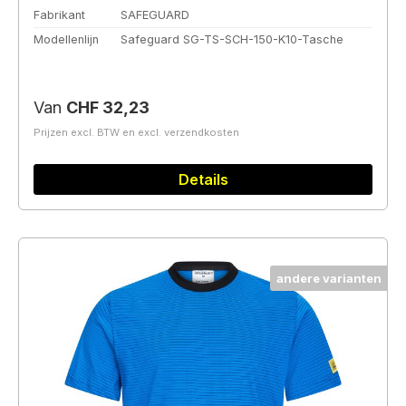
Fabrikant
SAFEGUARD
Modellenlijn
Safeguard SG-TS-SCH-150-K10-Tasche
Normale prijs:
Van
CHF 32,23
Prijzen excl. BTW en excl. verzendkosten
Details
andere varianten