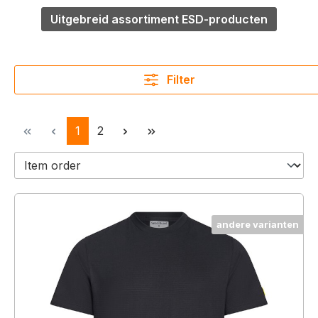
Uitgebreid assortiment ESD-producten
Filter
Pagina
Pagina
1
2
andere varianten