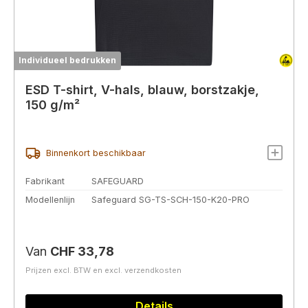
Individueel bedrukken
ESD T-shirt, V-hals, blauw, borstzakje,
150 g/m²
Binnenkort beschikbaar
Fabrikant
SAFEGUARD
Modellenlijn
Safeguard SG-TS-SCH-150-K20-PRO
Normale prijs:
Van
CHF 33,78
Prijzen excl. BTW en excl. verzendkosten
Details