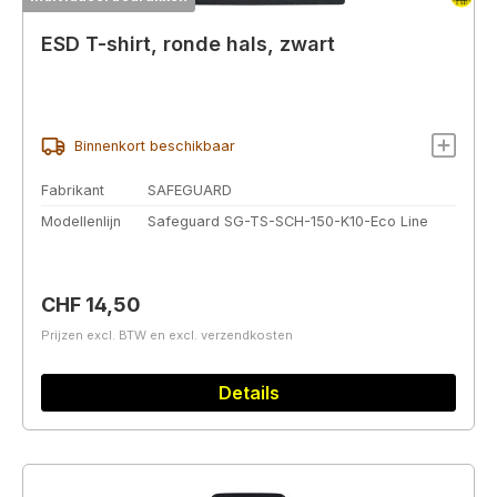
ESD T-shirt, ronde hals, zwart
Binnenkort beschikbaar
Fabrikant
SAFEGUARD
Modellenlijn
Safeguard SG-TS-SCH-150-K10-Eco Line
Normale prijs:
CHF 14,50
Prijzen excl. BTW en excl. verzendkosten
Details