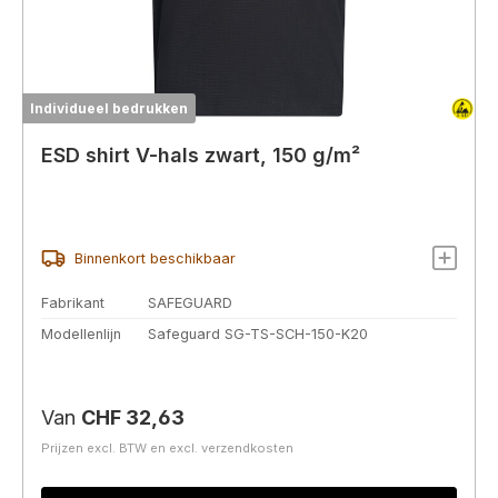
Individueel bedrukken
ESD shirt V-hals zwart, 150 g/m²
Binnenkort beschikbaar
Fabrikant
SAFEGUARD
Modellenlijn
Safeguard SG-TS-SCH-150-K20
Normale prijs:
Van
CHF 32,63
Prijzen excl. BTW en excl. verzendkosten