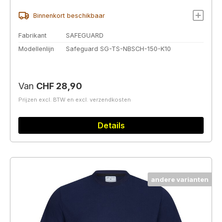
Binnenkort beschikbaar
Fabrikant
SAFEGUARD
Modellenlijn
Safeguard SG-TS-NBSCH-150-K10
Normale prijs:
Van
CHF 28,90
Prijzen excl. BTW en excl. verzendkosten
Details
andere varianten