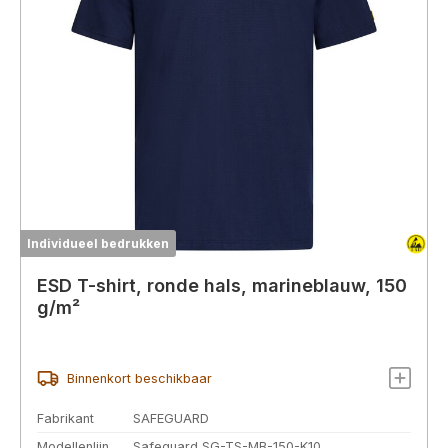
Individueel bedrukken
ESD T-shirt, ronde hals, marineblauw, 150
g/m²
Binnenkort beschikbaar
Fabrikant
SAFEGUARD
Modellenlijn
Safeguard SG-TS-MB-150-K10