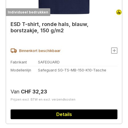
Individueel bedrukken
ESD T-shirt, ronde hals, blauw,
borstzakje, 150 g/m2
Binnenkort beschikbaar
Fabrikant
SAFEGUARD
Modellenlijn
Safeguard SG-TS-MB-150-K10-Tasche
Normale prijs:
Van
CHF 32,23
Prijzen excl. BTW en excl. verzendkosten
Details