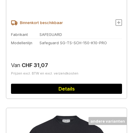
Binnenkort beschikbaar
Fabrikant
SAFEGUARD
Modellenlijn
Safeguard SG-TS-SCH-150-K10-PRO
Normale prijs:
Van
CHF 31,07
Prijzen excl. BTW en excl. verzendkosten
Details
andere varianten