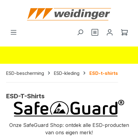
hoofdinhoud
Je hebt 0 items o
Wink
ESD-bescherming
ESD-kleding
ESD-t-shirts
ESD-T-Shirts
Onze SafeGuard Shop: ontdek alle ESD-producten
van ons eigen merk!