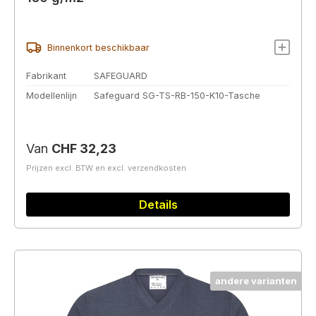
Binnenkort beschikbaar
Fabrikant
SAFEGUARD
Modellenlijn
Safeguard SG-TS-RB-150-K10-Tasche
Normale prijs:
Van
CHF 32,23
Prijzen excl. BTW en excl. verzendkosten
Details
andere varianten