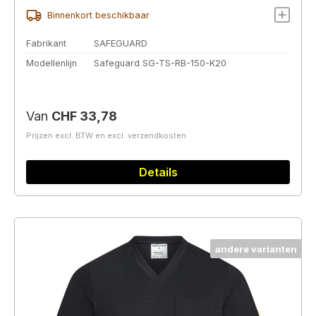
Binnenkort beschikbaar
Fabrikant
SAFEGUARD
Modellenlijn
Safeguard SG-TS-RB-150-K20
Normale prijs:
Van
CHF 33,78
Prijzen excl. BTW en excl. verzendkosten
Details
andere varianten