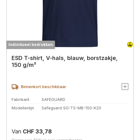
Individueel bedrukken
ESD T-shirt, V-hals, blauw, borstzakje,
150 g/m²
Binnenkort beschikbaar
Fabrikant
SAFEGUARD
Modellenlijn
Safeguard SG-TS-MB-150-K20
Normale prijs:
Van
CHF 33,78