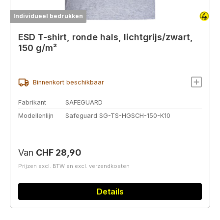
Individueel bedrukken
ESD T-shirt, ronde hals, lichtgrijs/zwart,
150 g/m²
Binnenkort beschikbaar
Fabrikant
SAFEGUARD
Modellenlijn
Safeguard SG-TS-HGSCH-150-K10
Normale prijs:
Van
CHF 28,90
Prijzen excl. BTW en excl. verzendkosten
Details