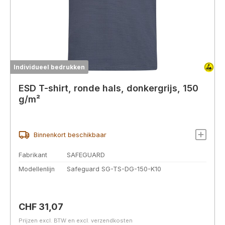
Individueel bedrukken
ESD T-shirt, ronde hals, donkergrijs, 150
g/m²
Binnenkort beschikbaar
Fabrikant
SAFEGUARD
Modellenlijn
Safeguard SG-TS-DG-150-K10
Normale prijs:
CHF 31,07
Prijzen excl. BTW en excl. verzendkosten