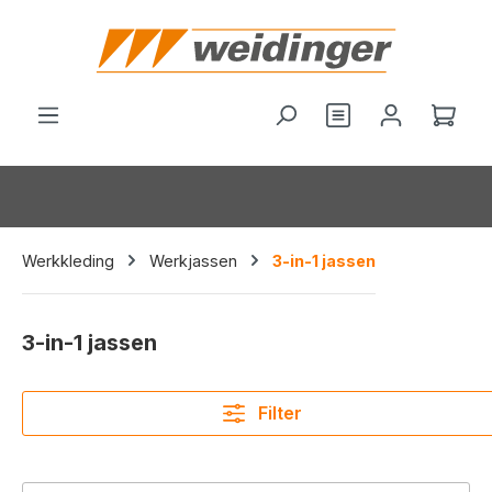
hoofdinhoud
Je hebt 0 items o
Wink
Werkkleding
Werkjassen
3-in-1 jassen
3-in-1 jassen
Filter