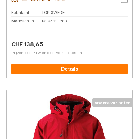
Fabrikant
TOP SWEDE
Modellenlijn
1000690-983
Normale prijs:
CHF 138,65
Prijzen excl. BTW en excl. verzendkosten
Details
andere varianten