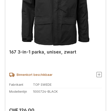
167 3-in-1 parka, unisex, zwart
Binnenkort beschikbaar
Fabrikant
TOP SWEDE
Modellenlijn
1000724-BLACK
Normale prijs:
CHF 126,00