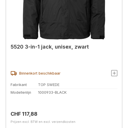
5520 3-in-1 jack, unisex, zwart
Binnenkort beschikbaar
Fabrikant
TOP SWEDE
Modellenlijn
1000933-BLACK
Normale prijs:
CHF 117,88
Prijzen excl. BTW en excl. verzendkosten