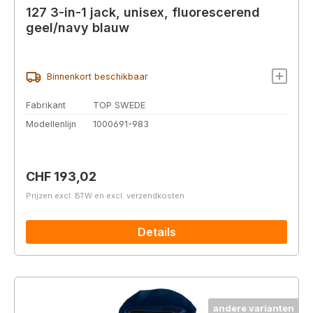
127 3-in-1 jack, unisex, fluorescerend
geel/navy blauw
Binnenkort beschikbaar
Fabrikant
TOP SWEDE
Modellenlijn
1000691-983
Normale prijs:
CHF 193,02
Prijzen excl. BTW en excl. verzendkosten
Details
andere varianten