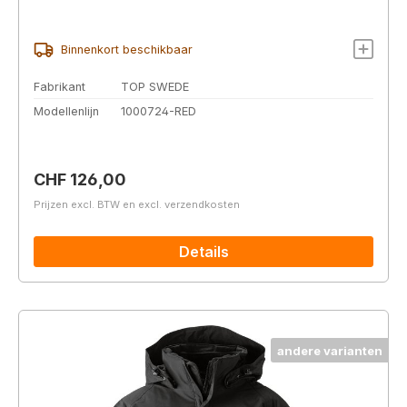
Binnenkort beschikbaar
Fabrikant
TOP SWEDE
Modellenlijn
1000724-RED
Normale prijs:
CHF 126,00
Prijzen excl. BTW en excl. verzendkosten
Details
andere varianten