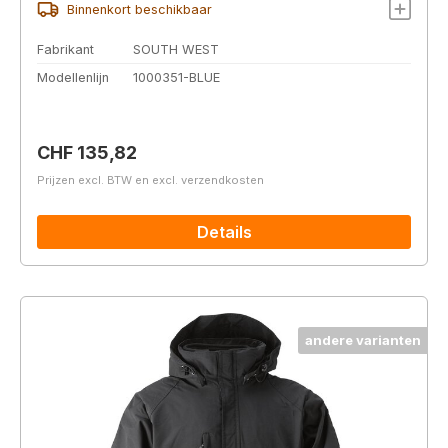
Binnenkort beschikbaar
Fabrikant
SOUTH WEST
Modellenlijn
1000351-BLUE
Normale prijs:
CHF 135,82
Prijzen excl. BTW en excl. verzendkosten
Details
andere varianten