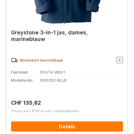
Greystone 3-in-1 jas, dames,
marineblauw
Binnenkort beschikbaar
Fabrikant
SOUTH WEST
Modellenlijn
1000352-BLUE
Normale prijs:
CHF 135,82
Prijzen excl. BTW en excl. verzendkosten
Details