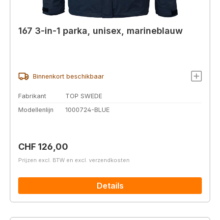
167 3-in-1 parka, unisex, marineblauw
Binnenkort beschikbaar
Fabrikant
TOP SWEDE
Modellenlijn
1000724-BLUE
Normale prijs:
CHF 126,00
Prijzen excl. BTW en excl. verzendkosten
Details