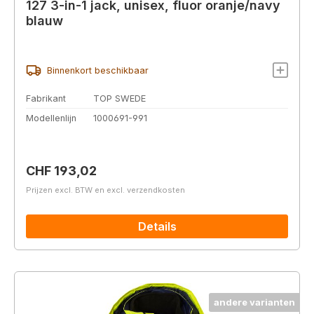
127 3-in-1 jack, unisex, fluor oranje/navy
blauw
Binnenkort beschikbaar
Fabrikant
TOP SWEDE
Modellenlijn
1000691-991
Normale prijs:
CHF 193,02
Prijzen excl. BTW en excl. verzendkosten
Details
andere varianten