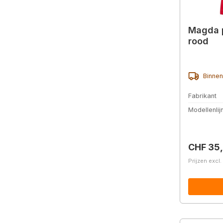
Magda p
rood
Binnen
Fabrikant
Modellenlij
Normale 
CHF 35
Prijzen excl