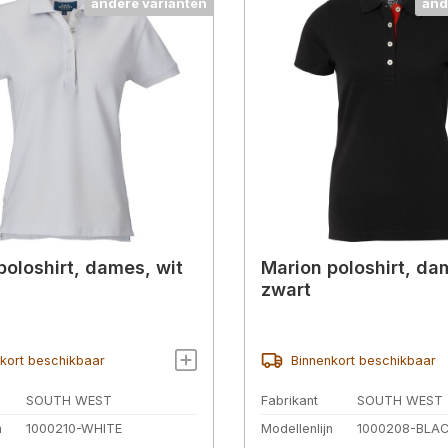
andere varianten
and
poloshirt, dames, wit
Marion poloshirt, da
zwart
kort beschikbaar
Binnenkort beschikbaar
SOUTH WEST
Fabrikant
SOUTH WEST
n
1000210-WHITE
Modellenlijn
1000208-BLA