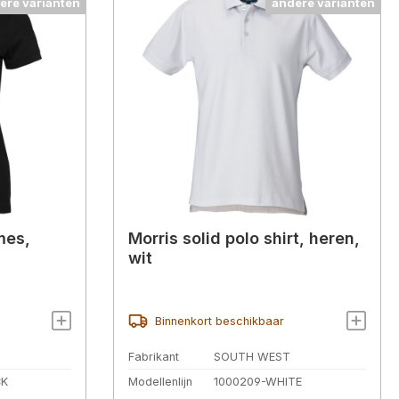
ere varianten
andere varianten
mes,
Morris solid polo shirt, heren,
wit
Binnenkort beschikbaar
Fabrikant
SOUTH WEST
CK
Modellenlijn
1000209-WHITE