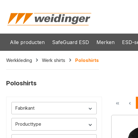
oekopdracht
Ga naar de hoofdnavigatie
Alle producten
SafeGuard ESD
Merken
ESD-se
Werkkleding
Werk shirts
Poloshirts
Poloshirts
Fabrikant
Producttype