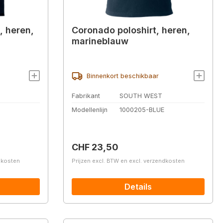
, heren,
Coronado poloshirt, heren,
marineblauw
Binnenkort beschikbaar
Fabrikant
SOUTH WEST
Modellenlijn
1000205-BLUE
Normale prijs:
CHF 23,50
ndkosten
Prijzen excl. BTW en excl. verzendkosten
Details