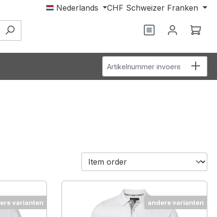
Nederlands
CHF
Schweizer Franken
Je hebt 0 items o
Wink
Artikelnummer invoeren
ere varianten
andere varianten