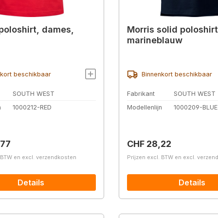
oloshirt, dames,
Morris solid poloshirt
marineblauw
kort beschikbaar
Binnenkort beschikbaar
SOUTH WEST
Fabrikant
SOUTH WEST
n
1000212-RED
Modellenlijn
1000209-BLUE
prijs:
Normale prijs:
,77
CHF 28,22
. BTW en excl. verzendkosten
Prijzen excl. BTW en excl. verze
Details
Details