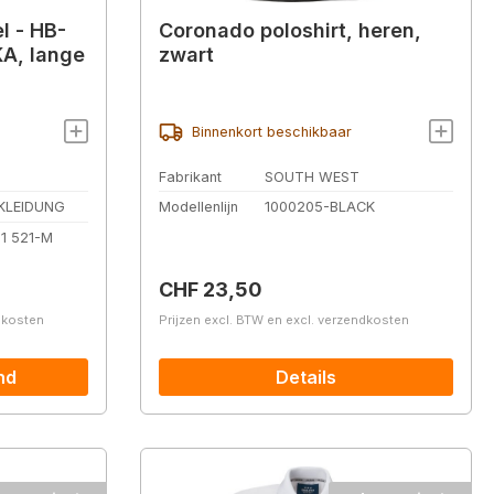
l - HB-
Coronado poloshirt, heren,
KA, lange
zwart
Binnenkort beschikbaar
Fabrikant
SOUTH WEST
KLEIDUNG
Modellenlijn
1000205-BLACK
11 521-M
Normale prijs:
CHF 23,50
ndkosten
Prijzen excl. BTW en excl. verzendkosten
nd
Details