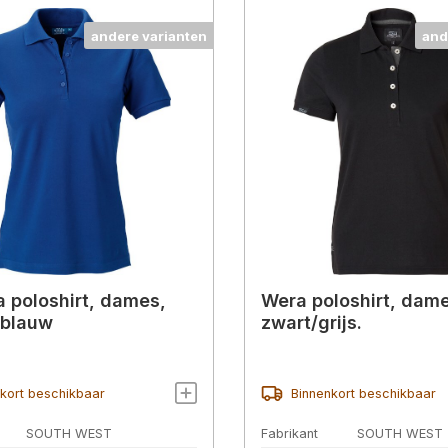
andere varianten
and
a poloshirt, dames,
Wera poloshirt, dam
sblauw
zwart/grijs.
kort beschikbaar
Binnenkort beschikbaar
SOUTH WEST
Fabrikant
SOUTH WEST