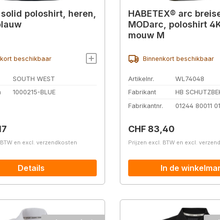
solid poloshirt, heren,
HABETEX® arc breise
blauw
MODarc, poloshirt 4
mouw M
kort beschikbaar
Binnenkort beschikbaar
SOUTH WEST
Artikelnr.
WL74048
n
1000215-BLUE
Fabrikant
HB SCHUTZBE
Fabrikantnr.
01244 80011 0
prijs:
Normale prijs:
17
CHF 83,40
. BTW en excl. verzendkosten
Prijzen excl. BTW en excl. verze
Details
In de winkelma