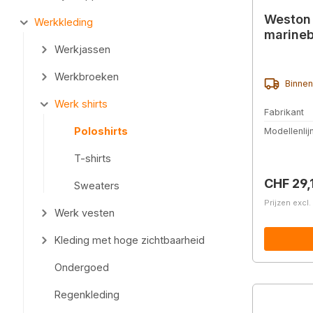
Weston 
Werkkleding
marine
Werkjassen
Werkbroeken
Binnen
Werk shirts
Fabrikant
Poloshirts
Modellenlij
T-shirts
Normale 
CHF 29,
Sweaters
Prijzen excl
Werk vesten
Kleding met hoge zichtbaarheid
Ondergoed
Regenkleding