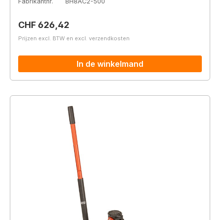
Fabrikantnr.
BH8AC2-500
Normale prijs:
CHF 626,42
Prijzen excl. BTW en excl. verzendkosten
In de winkelmand