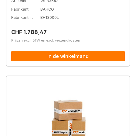
Artikelnr.
WL83543
Fabrikant
BAHCO
Fabrikantnr.
BH13000L
Normale prijs:
CHF 1.788,47
Prijzen excl. BTW en excl. verzendkosten
In de winkelmand