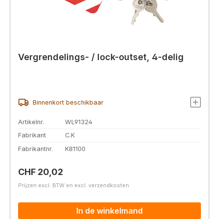
Vergrendelings- / lock-outset, 4-delig
Binnenkort beschikbaar
Artikelnr.
WL91324
Fabrikant
C.K
Fabrikantnr.
K81100
Normale prijs:
CHF 20,02
Prijzen excl. BTW en excl. verzendkosten
In de winkelmand