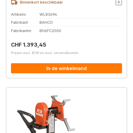
Binnenkort beschikbaar
Artikelnr.
WL83694
Fabrikant
BAHCO
Fabrikantnr.
BH6FC2000
Normale prijs:
CHF 1.393,45
Prijzen excl. BTW en excl. verzendkosten
In de winkelmand