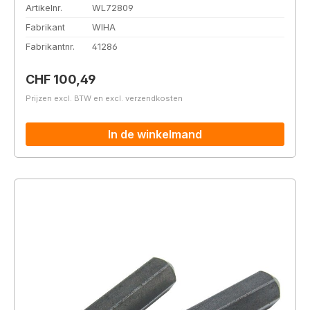
Artikelnr.
WL72809
Fabrikant
WIHA
Fabrikantnr.
41286
Normale prijs:
CHF 100,49
Prijzen excl. BTW en excl. verzendkosten
In de winkelmand