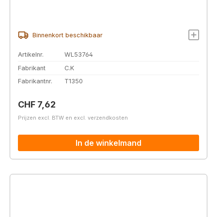
Binnenkort beschikbaar
Artikelnr.
WL53764
Fabrikant
C.K
Fabrikantnr.
T1350
Normale prijs:
CHF 7,62
Prijzen excl. BTW en excl. verzendkosten
In de winkelmand