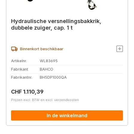
Hydraulische versnellingsbakkrik,
dubbele zuiger, cap. 1 t
Binnenkort beschikbaar
Artikelnr.
WL83695
Fabrikant
BAHCO
Fabrikantnr.
BH5DP1000QA
Normale prijs:
CHF 1.110,39
Prijzen excl. BTW en excl. verzendkosten
In de winkelmand