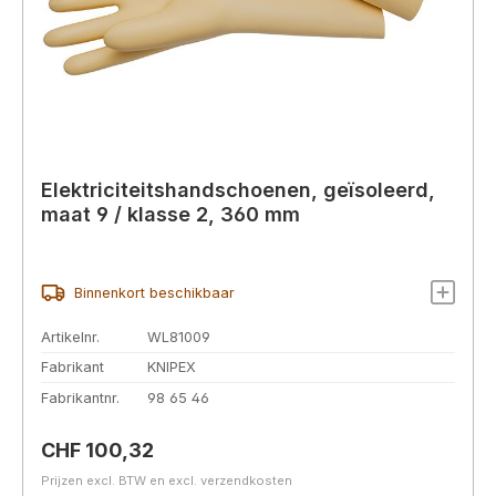
Elektriciteitshandschoenen, geïsoleerd,
maat 9 / klasse 2, 360 mm
Binnenkort beschikbaar
Artikelnr.
WL81009
Fabrikant
KNIPEX
Fabrikantnr.
98 65 46
Normale prijs:
CHF 100,32
Prijzen excl. BTW en excl. verzendkosten