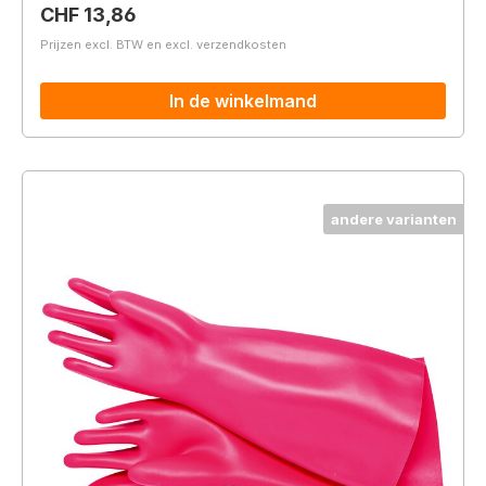
Normale prijs:
CHF 13,86
Prijzen excl. BTW en excl. verzendkosten
In de winkelmand
andere varianten