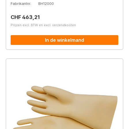
Fabrikantnr.
BH12000
Normale prijs:
CHF 463,21
Prijzen excl. BTW en excl. verzendkosten
In de winkelmand