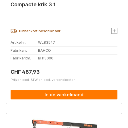
Compacte krik 3 t
Binnenkort beschikbaar
Artikelnr.
WL83547
Fabrikant
BAHCO
Fabrikantnr.
BH13000
Normale prijs:
CHF 487,93
Prijzen excl. BTW en excl. verzendkosten
In de winkelmand