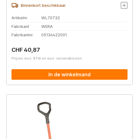
Binnenkort beschikbaar
Artikelnr.
WL70732
Fabrikant
WERA
Fabrikantnr.
05136422001
Normale prijs:
CHF 40,87
Prijzen excl. BTW en excl. verzendkosten
In de winkelmand