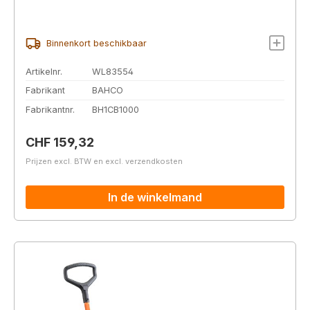
Binnenkort beschikbaar
Artikelnr.
WL83554
Fabrikant
BAHCO
Fabrikantnr.
BH1CB1000
Normale prijs:
CHF 159,32
Prijzen excl. BTW en excl. verzendkosten
In de winkelmand