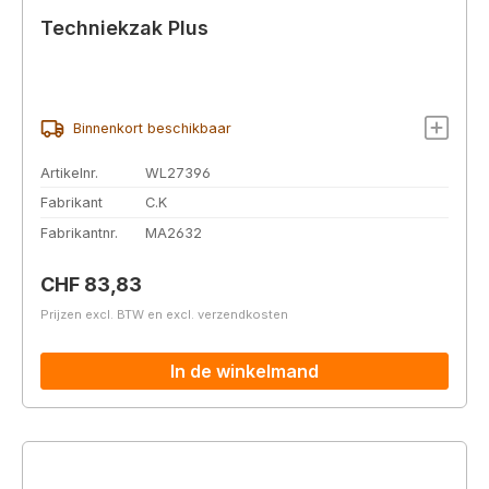
Techniekzak Plus
Binnenkort beschikbaar
Artikelnr.
WL27396
Fabrikant
C.K
Fabrikantnr.
MA2632
Normale prijs:
CHF 83,83
Prijzen excl. BTW en excl. verzendkosten
In de winkelmand