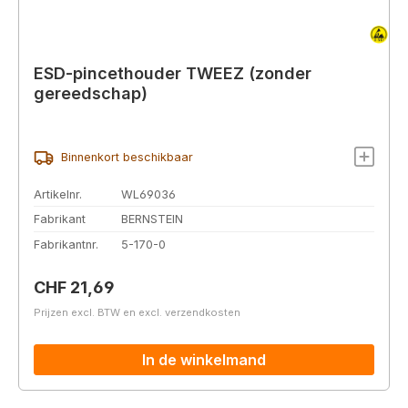
ESD-pincethouder TWEEZ (zonder
gereedschap)
Binnenkort beschikbaar
Artikelnr.
WL69036
Fabrikant
BERNSTEIN
Fabrikantnr.
5-170-0
Normale prijs:
CHF 21,69
Prijzen excl. BTW en excl. verzendkosten
In de winkelmand