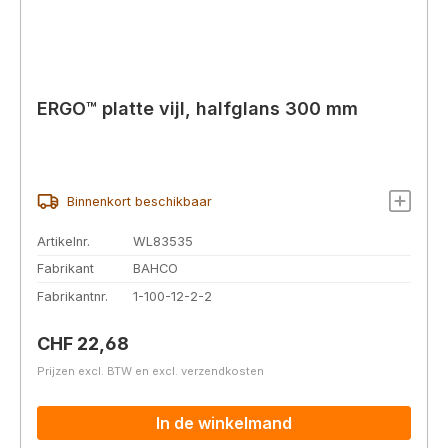
ERGO™ platte vijl, halfglans 300 mm
Binnenkort beschikbaar
Artikelnr.
WL83535
Fabrikant
BAHCO
Fabrikantnr.
1-100-12-2-2
Normale prijs:
CHF 22,68
Prijzen excl. BTW en excl. verzendkosten
In de winkelmand