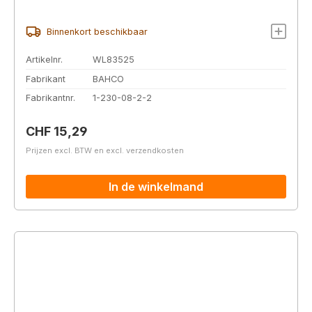
Binnenkort beschikbaar
Artikelnr.
WL83525
Fabrikant
BAHCO
Fabrikantnr.
1-230-08-2-2
Normale prijs:
CHF 15,29
Prijzen excl. BTW en excl. verzendkosten
In de winkelmand