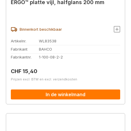
ERGO™ platte vijl, halfglans 200 mm
Binnenkort beschikbaar
Artikelnr.
WL83538
Fabrikant
BAHCO
Fabrikantnr.
1-100-08-2-2
Normale prijs:
CHF 15,40
Prijzen excl. BTW en excl. verzendkosten
In de winkelmand