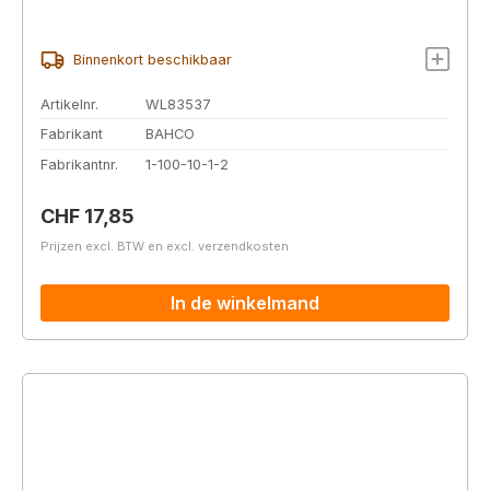
Binnenkort beschikbaar
Artikelnr.
WL83537
Fabrikant
BAHCO
Fabrikantnr.
1-100-10-1-2
Normale prijs:
CHF 17,85
Prijzen excl. BTW en excl. verzendkosten
In de winkelmand