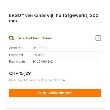
ERGO™ vierkante vijl, halfafgewerkt, 200
mm
Binnenkort beschikbaar
Artikelnr.
WL83533
Fabrikant
BAHCO
Fabrikantnr.
1-160-08-2-2
Normale prijs:
CHF 15,29
Prijzen excl. BTW en excl. verzendkosten
In de winkelmand