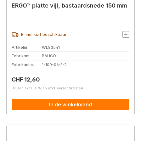
ERGO™ platte vijl, bastaardsnede 150 mm
Binnenkort beschikbaar
Artikelnr.
WL83541
Fabrikant
BAHCO
Fabrikantnr.
1-100-06-1-2
Normale prijs:
CHF 12,60
Prijzen excl. BTW en excl. verzendkosten
In de winkelmand