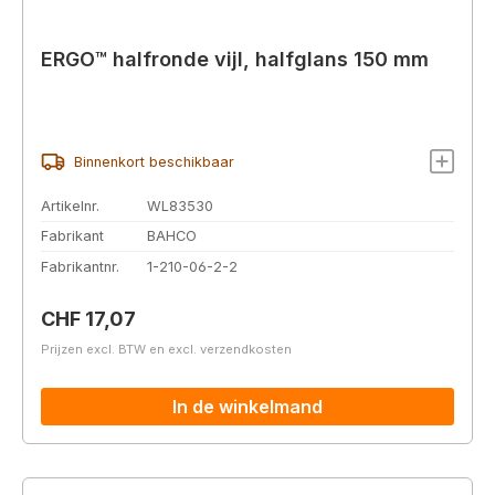
ERGO™ halfronde vijl, halfglans 150 mm
Binnenkort beschikbaar
Artikelnr.
WL83530
Fabrikant
BAHCO
Fabrikantnr.
1-210-06-2-2
Normale prijs:
CHF 17,07
Prijzen excl. BTW en excl. verzendkosten
In de winkelmand