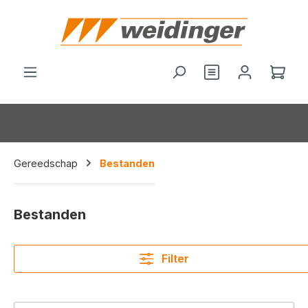
hoofdinhoud
Je hebt 0 items o
Wink
Gereedschap
Bestanden
Bestanden
Filter