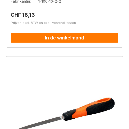
Fabrikantnr.
1-100-10-2-2
Normale prijs:
CHF 18,13
Prijzen excl. BTW en excl. verzendkosten
In de winkelmand