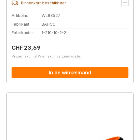
Binnenkort beschikbaar
Artikelnr.
WL83527
Fabrikant
BAHCO
Fabrikantnr.
1-210-10-2-2
Normale prijs:
CHF 23,69
Prijzen excl. BTW en excl. verzendkosten
In de winkelmand