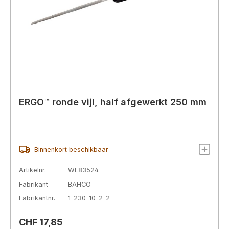
ERGO™ ronde vijl, half afgewerkt 250 mm
Binnenkort beschikbaar
Artikelnr.
WL83524
Fabrikant
BAHCO
Fabrikantnr.
1-230-10-2-2
Normale prijs:
CHF 17,85