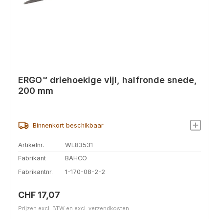
ERGO™ driehoekige vijl, halfronde snede,
200 mm
Binnenkort beschikbaar
Artikelnr.
WL83531
Fabrikant
BAHCO
Fabrikantnr.
1-170-08-2-2
Normale prijs:
CHF 17,07
Prijzen excl. BTW en excl. verzendkosten