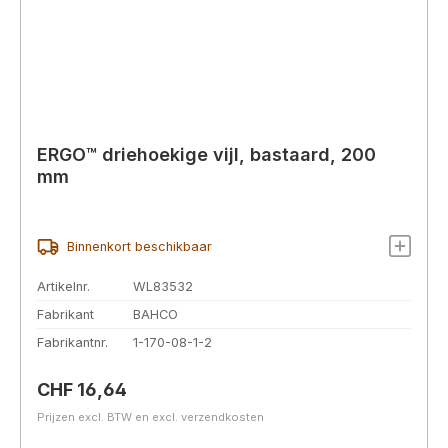
ERGO™ driehoekige vijl, bastaard, 200
mm
Binnenkort beschikbaar
Artikelnr.
WL83532
Fabrikant
BAHCO
Fabrikantnr.
1-170-08-1-2
Normale prijs:
CHF 16,64
Prijzen excl. BTW en excl. verzendkosten