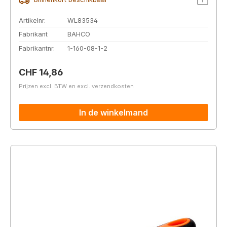
Artikelnr.
WL83534
Fabrikant
BAHCO
Fabrikantnr.
1-160-08-1-2
Normale prijs:
CHF 14,86
Prijzen excl. BTW en excl. verzendkosten
In de winkelmand