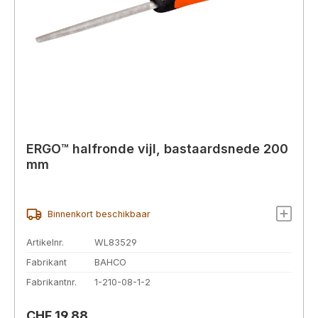
ERGO™ halfronde vijl, bastaardsnede 200
mm
Binnenkort beschikbaar
Artikelnr.
WL83529
Fabrikant
BAHCO
Fabrikantnr.
1-210-08-1-2
Normale prijs:
CHF 19,88