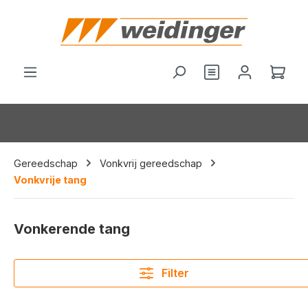
hoofdinhoud
Je hebt 0 items o
Wink
Gereedschap
Vonkvrij gereedschap
Vonkvrije tang
Vonkerende tang
Filter