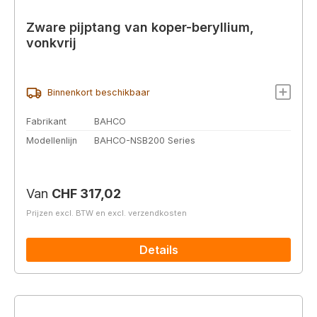
Zware pijptang van koper-beryllium,
vonkvrij
Binnenkort beschikbaar
Fabrikant
BAHCO
Modellenlijn
BAHCO-NSB200 Series
Normale prijs:
Van
CHF 317,02
Prijzen excl. BTW en excl. verzendkosten
Details