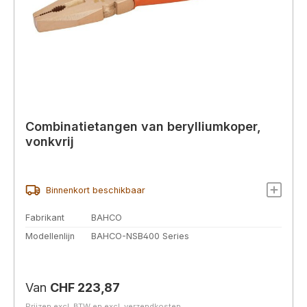
Combinatietangen van berylliumkoper,
vonkvrij
Binnenkort beschikbaar
Fabrikant
BAHCO
Modellenlijn
BAHCO-NSB400 Series
Normale prijs:
Van
CHF 223,87
Prijzen excl. BTW en excl. verzendkosten