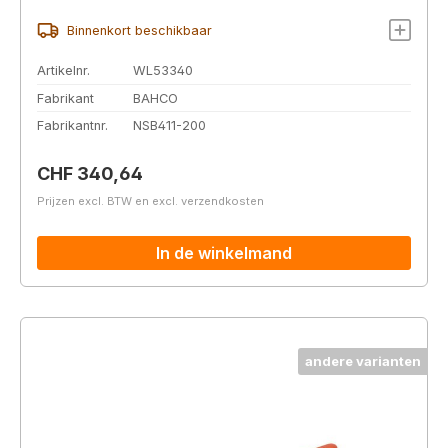
Binnenkort beschikbaar
Artikelnr.
WL53340
Fabrikant
BAHCO
Fabrikantnr.
NSB411-200
Normale prijs:
CHF 340,64
Prijzen excl. BTW en excl. verzendkosten
In de winkelmand
andere varianten