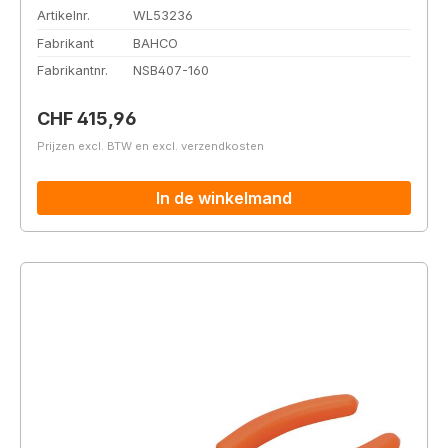
Artikelnr.
WL53236
Fabrikant
BAHCO
Fabrikantnr.
NSB407-160
Normale prijs:
CHF 415,96
Prijzen excl. BTW en excl. verzendkosten
In de winkelmand