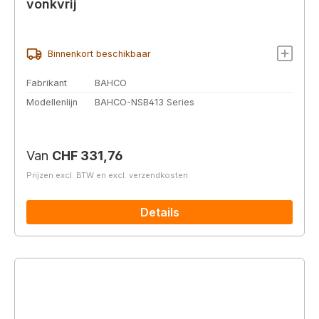
vonkvrij
Binnenkort beschikbaar
Fabrikant
BAHCO
Modellenlijn
BAHCO-NSB413 Series
Normale prijs:
Van
CHF 331,76
Prijzen excl. BTW en excl. verzendkosten
Details