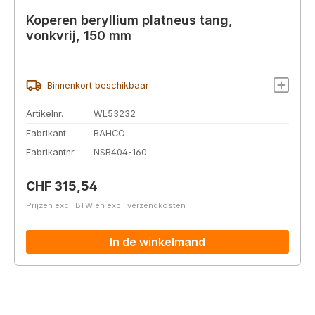
Koperen beryllium platneus tang,
vonkvrij, 150 mm
Binnenkort beschikbaar
Artikelnr.
WL53232
Fabrikant
BAHCO
Fabrikantnr.
NSB404-160
Normale prijs:
CHF 315,54
Prijzen excl. BTW en excl. verzendkosten
In de winkelmand