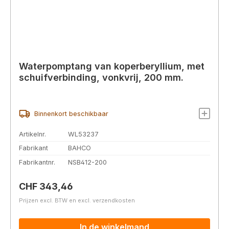
Waterpomptang van koperberyllium, met
schuifverbinding, vonkvrij, 200 mm.
Binnenkort beschikbaar
Artikelnr.
WL53237
Fabrikant
BAHCO
Fabrikantnr.
NSB412-200
Normale prijs:
CHF 343,46
Prijzen excl. BTW en excl. verzendkosten
In de winkelmand