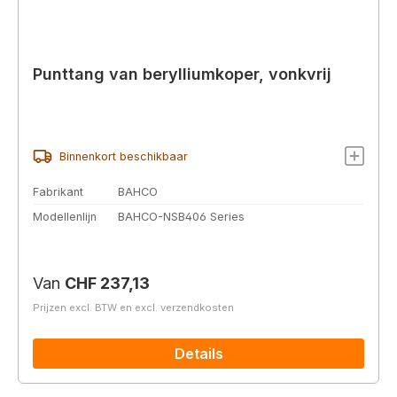
Punttang van berylliumkoper, vonkvrij
Binnenkort beschikbaar
Fabrikant
BAHCO
Modellenlijn
BAHCO-NSB406 Series
Normale prijs:
Van
CHF 237,13
Prijzen excl. BTW en excl. verzendkosten
Details