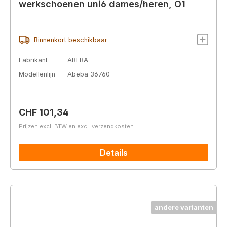
werkschoenen uni6 dames/heren, O1
Binnenkort beschikbaar
Fabrikant
ABEBA
Modellenlijn
Abeba 36760
Normale prijs:
CHF 101,34
Prijzen excl. BTW en excl. verzendkosten
Details
andere varianten