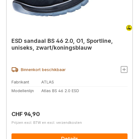
ESD sandaal BS 46 2.0, O1, Sportline,
uniseks, zwart/koningsblauw
Binnenkort beschikbaar
Fabrikant
ATLAS
Modellenlijn
Atlas BS 46 2.0 ESD
Normale prijs:
CHF 94,90
Prijzen excl. BTW en excl. verzendkosten
Details