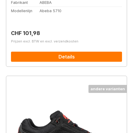
Fabrikant
ABEBA
Modellenlijn
Abeba 5710
Normale prijs:
CHF 101,98
Prijzen excl. BTW en excl. verzendkosten
Details
andere varianten