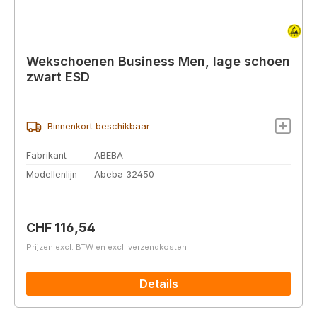
Wekschoenen Business Men, lage schoen
zwart ESD
Binnenkort beschikbaar
Fabrikant
ABEBA
Modellenlijn
Abeba 32450
Normale prijs:
CHF 116,54
Prijzen excl. BTW en excl. verzendkosten
Details