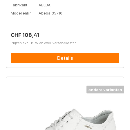
Fabrikant
ABEBA
Modellenlijn
Abeba 35710
Normale prijs:
CHF 108,41
Prijzen excl. BTW en excl. verzendkosten
Details
andere varianten