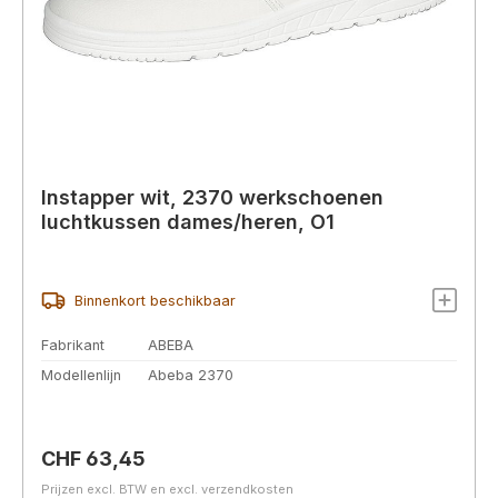
Instapper wit, 2370 werkschoenen
luchtkussen dames/heren, O1
Binnenkort beschikbaar
Fabrikant
ABEBA
Modellenlijn
Abeba 2370
Normale prijs:
CHF 63,45
Prijzen excl. BTW en excl. verzendkosten