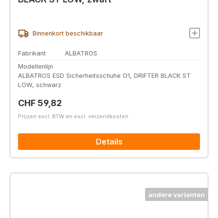
Binnenkort beschikbaar
Fabrikant
ALBATROS
Modellenlijn
ALBATROS ESD Sicherheitsschuhe O1, DRIFTER BLACK ST
LOW, schwarz
Normale prijs:
CHF 59,82
Prijzen excl. BTW en excl. verzendkosten
Details
andere varianten