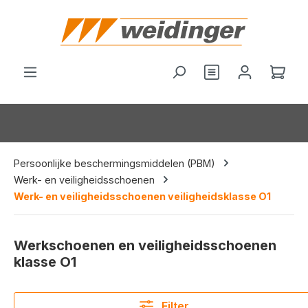
hoofdinhoud
Je hebt 0 items o
Wink
Persoonlijke beschermingsmiddelen (PBM)
Werk- en veiligheidsschoenen
Werk- en veiligheidsschoenen veiligheidsklasse O1
Werkschoenen en veiligheidsschoenen
klasse O1
Filter