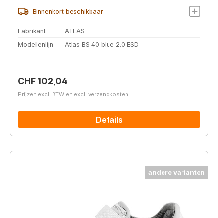
Binnenkort beschikbaar
Fabrikant
ATLAS
Modellenlijn
Atlas BS 40 blue 2.0 ESD
Normale prijs:
CHF 102,04
Prijzen excl. BTW en excl. verzendkosten
Details
andere varianten