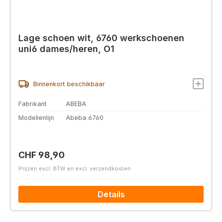
Lage schoen wit, 6760 werkschoenen
uni6 dames/heren, O1
Binnenkort beschikbaar
Fabrikant
ABEBA
Modellenlijn
Abeba 6760
Normale prijs:
CHF 98,90
Prijzen excl. BTW en excl. verzendkosten
Details