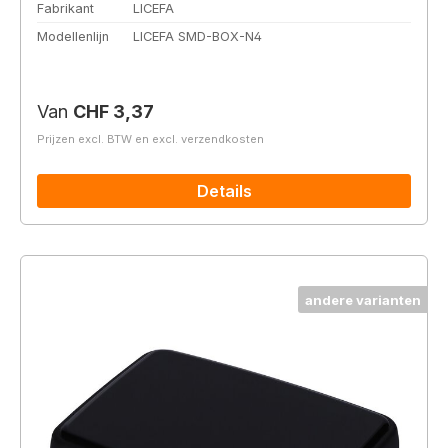
Fabrikant
LICEFA
Modellenlijn
LICEFA SMD-BOX-N4
Normale prijs:
Van
CHF 3,37
Prijzen excl. BTW en excl. verzendkosten
Details
andere varianten