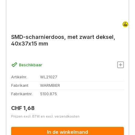
SMD-scharnierdoos, met zwart deksel,
40x37x15 mm
Beschikbaar
Artikelnr.
WL21027
Fabrikant
WARMBIER
Fabrikantnr.
5100.875
Normale prijs:
CHF 1,68
Prijzen excl. BTW en excl. verzendkosten
In de winkelmand