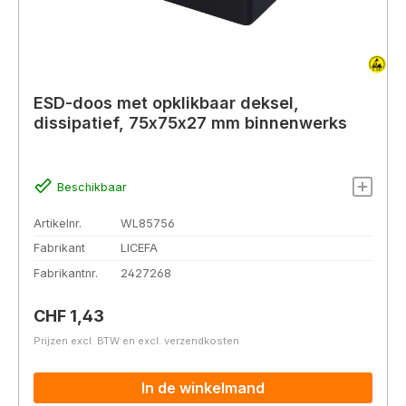
ESD-doos met opklikbaar deksel,
dissipatief, 75x75x27 mm binnenwerks
Beschikbaar
Artikelnr.
WL85756
Fabrikant
LICEFA
Fabrikantnr.
2427268
Normale prijs:
CHF 1,43
Prijzen excl. BTW en excl. verzendkosten
In de winkelmand