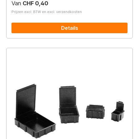
Normale prijs:
Van
CHF 0,40
Prijzen excl. BTW en excl. verzendkosten
Details