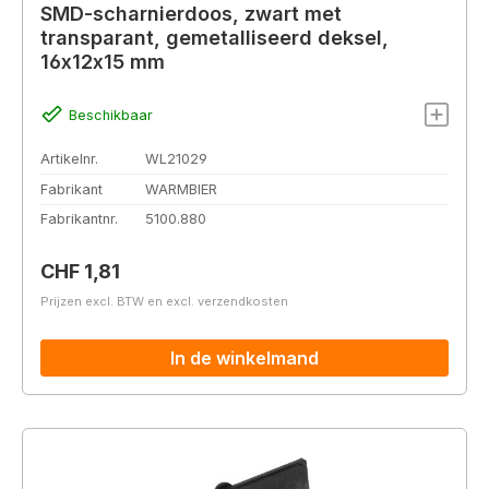
SMD-scharnierdoos, zwart met
transparant, gemetalliseerd deksel,
16x12x15 mm
Beschikbaar
Artikelnr.
WL21029
Fabrikant
WARMBIER
Fabrikantnr.
5100.880
Normale prijs:
CHF 1,81
Prijzen excl. BTW en excl. verzendkosten
In de winkelmand