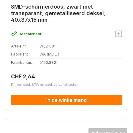
SMD-scharnierdoos, zwart met
transparant, gemetalliseerd deksel,
40x37x15 mm
Beschikbaar
Artikelnr.
WL21031
Fabrikant
WARMBIER
Fabrikantnr.
5100.882
Normale prijs:
CHF 2,64
Prijzen excl. BTW en excl. verzendkosten
In de winkelmand
andere varianten