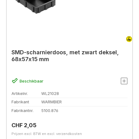
SMD-scharnierdoos, met zwart deksel,
68x57x15 mm
Beschikbaar
Artikelnr.
WL21028
Fabrikant
WARMBIER
Fabrikantnr.
5100.876
Normale prijs:
CHF 2,05
Prijzen excl. BTW en excl. verzendkosten