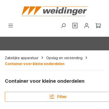
hoofdinhoud
Je hebt 0 items o
Wink
Zakelijke apparatuur
Opslag en verzending
Container voor kleine onderdelen
Container voor kleine onderdelen
Filter