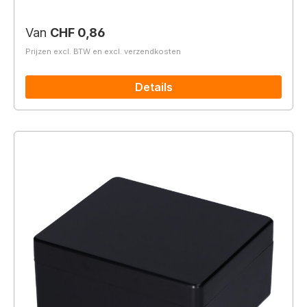
Normale prijs:
Van
CHF 0,86
Prijzen excl. BTW en excl. verzendkosten
Details