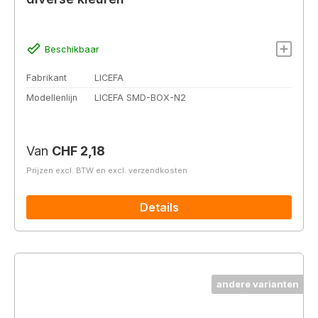
Beschikbaar
Fabrikant
LICEFA
Modellenlijn
LICEFA SMD-BOX-N2
Normale prijs:
Van
CHF 2,18
Prijzen excl. BTW en excl. verzendkosten
Details
andere varianten