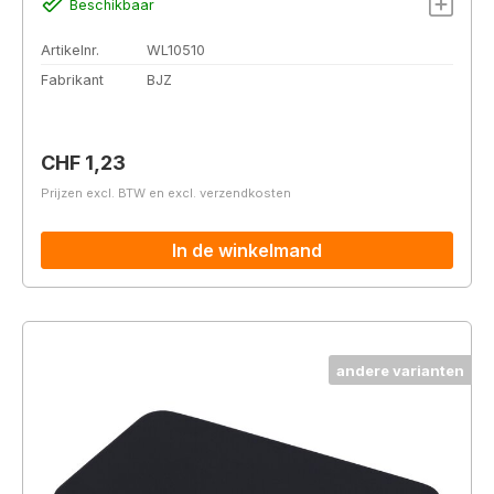
Beschikbaar
Artikelnr.
WL10510
Fabrikant
BJZ
Normale prijs:
CHF 1,23
Prijzen excl. BTW en excl. verzendkosten
In de winkelmand
andere varianten