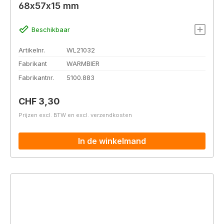
68x57x15 mm
Beschikbaar
Artikelnr.
WL21032
Fabrikant
WARMBIER
Fabrikantnr.
5100.883
Normale prijs:
CHF 3,30
Prijzen excl. BTW en excl. verzendkosten
In de winkelmand