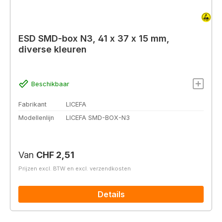
ESD SMD-box N3, 41 x 37 x 15 mm,
diverse kleuren
Beschikbaar
Fabrikant
LICEFA
Modellenlijn
LICEFA SMD-BOX-N3
Normale prijs:
Van
CHF 2,51
Prijzen excl. BTW en excl. verzendkosten
Details