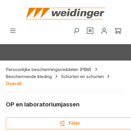
hoofdinhoud
Je hebt 0 items o
Wink
Persoonlijke beschermingsmiddelen (PBM)
Beschermende kleding
Schorten en schorten
Overall
OP en laboratoriumjassen
Filter