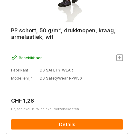
PP schort, 50 g/m², drukknopen, kraag,
armelastiek, wit
Beschikbaar
Fabrikant
DS SAFETY WEAR
Modellenlijn
DS SafetyWear PPKI50
Normale prijs:
CHF 1,28
Prijzen excl. BTW en excl. verzendkosten
Details