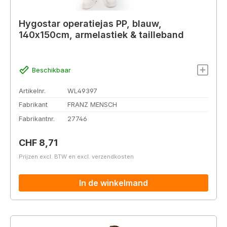
Hygostar operatiejas PP, blauw,
140x150cm, armelastiek & tailleband
Beschikbaar
Artikelnr.
WL49397
Fabrikant
FRANZ MENSCH
Fabrikantnr.
27746
Normale prijs:
CHF 8,71
Prijzen excl. BTW en excl. verzendkosten
In de winkelmand