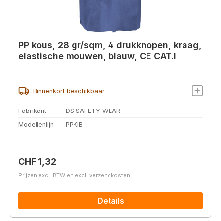
PP kous, 28 gr/sqm, 4 drukknopen, kraag,
elastische mouwen, blauw, CE CAT.I
Binnenkort beschikbaar
Fabrikant
DS SAFETY WEAR
Modellenlijn
PPKIB
Normale prijs:
CHF 1,32
Prijzen excl. BTW en excl. verzendkosten
Details