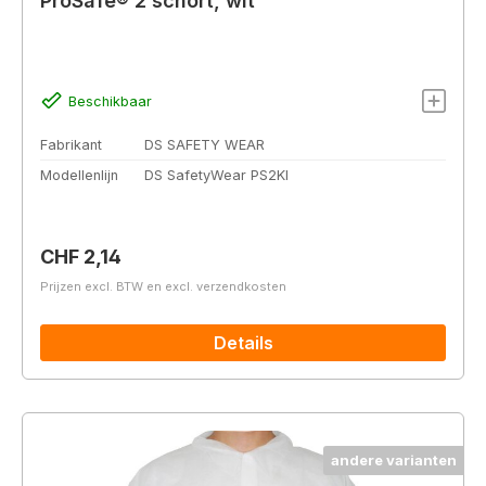
ProSafe® 2 schort, wit
Beschikbaar
Fabrikant
DS SAFETY WEAR
Modellenlijn
DS SafetyWear PS2KI
Normale prijs:
CHF 2,14
Prijzen excl. BTW en excl. verzendkosten
Details
andere varianten