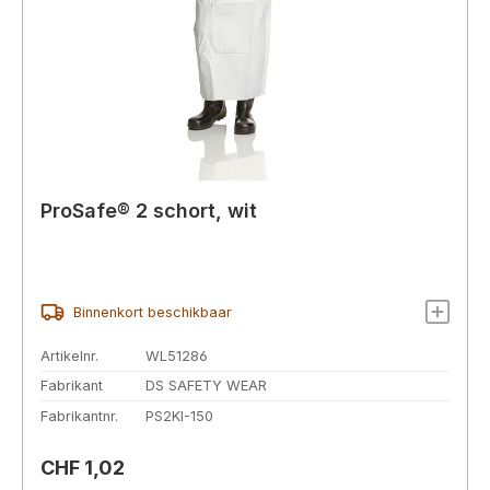
ProSafe® 2 schort, wit
Binnenkort beschikbaar
Artikelnr.
WL51286
Fabrikant
DS SAFETY WEAR
Fabrikantnr.
PS2KI-150
Normale prijs:
CHF 1,02