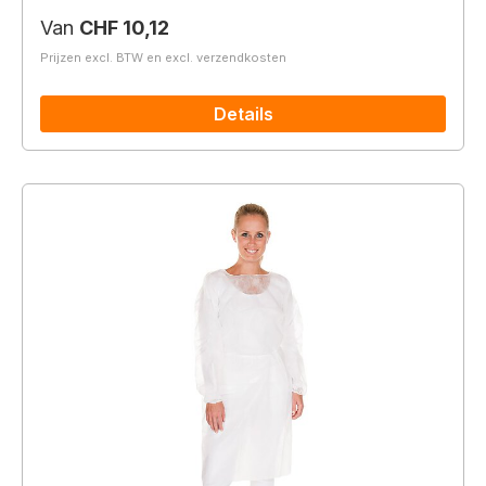
Normale prijs:
Van
CHF 10,12
Prijzen excl. BTW en excl. verzendkosten
Details