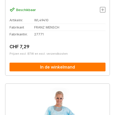
Beschikbaar
Artikelnr.
WL49410
Fabrikant
FRANZ MENSCH
Fabrikantnr.
27771
Normale prijs:
CHF 7,29
Prijzen excl. BTW en excl. verzendkosten
In de winkelmand