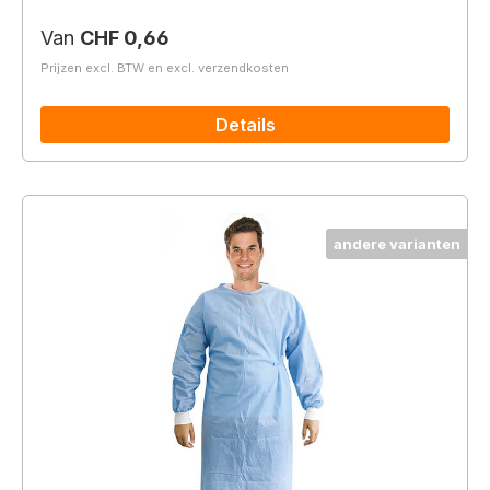
Normale prijs:
Van
CHF 0,66
Prijzen excl. BTW en excl. verzendkosten
Details
andere varianten