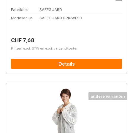
Fabrikant
SAFEGUARD
Modellenlijn
SAFEGUARD PPKIWESD
Normale prijs:
CHF 7,68
Prijzen excl. BTW en excl. verzendkosten
Details
andere varianten