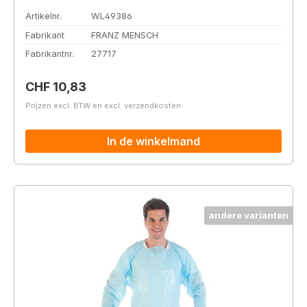
Artikelnr.
WL49386
Fabrikant
FRANZ MENSCH
Fabrikantnr.
27717
Normale prijs:
CHF 10,83
Prijzen excl. BTW en excl. verzendkosten
In de winkelmand
andere varianten