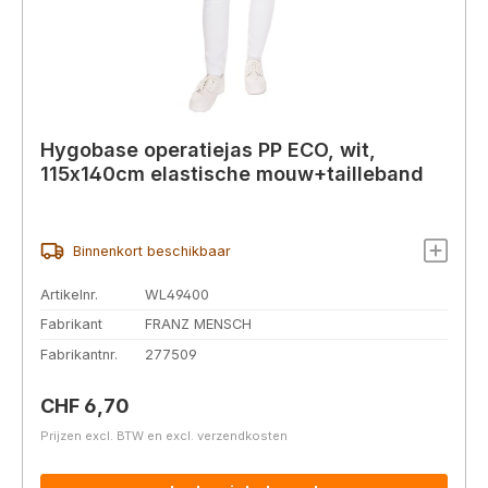
Hygobase operatiejas PP ECO, wit,
115x140cm elastische mouw+tailleband
Binnenkort beschikbaar
Artikelnr.
WL49400
Fabrikant
FRANZ MENSCH
Fabrikantnr.
277509
Normale prijs:
CHF 6,70
Prijzen excl. BTW en excl. verzendkosten