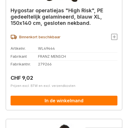
Hygostar operatiejas "High Risk", PE
gedeeltelijk gelamineerd, blauw XL,
150x140 cm, gesloten nekband.
Binnenkort beschikbaar
Artikelnr.
WL49444
Fabrikant
FRANZ MENSCH
Fabrikantnr.
279266
Normale prijs:
CHF 9,02
Prijzen excl. BTW en excl. verzendkosten
In de winkelmand