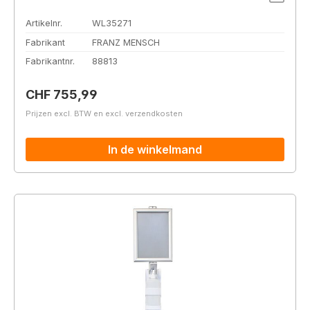
Artikelnr.
WL35271
Fabrikant
FRANZ MENSCH
Fabrikantnr.
88813
Normale prijs:
CHF 755,99
Prijzen excl. BTW en excl. verzendkosten
In de winkelmand