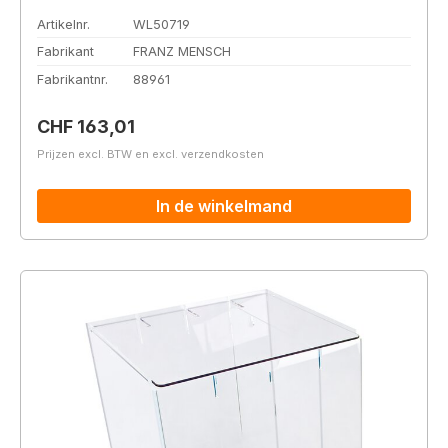
Artikelnr.
WL50719
Fabrikant
FRANZ MENSCH
Fabrikantnr.
88961
Normale prijs:
CHF 163,01
Prijzen excl. BTW en excl. verzendkosten
In de winkelmand