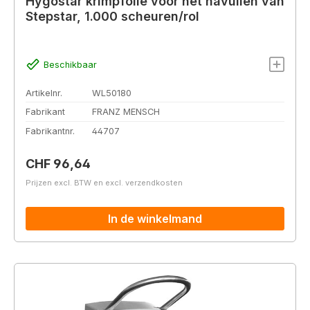
Hygostar krimpfolie voor het navullen van
Stepstar, 1.000 scheuren/rol
Beschikbaar
Artikelnr.
WL50180
Fabrikant
FRANZ MENSCH
Fabrikantnr.
44707
Normale prijs:
CHF 96,64
Prijzen excl. BTW en excl. verzendkosten
In de winkelmand