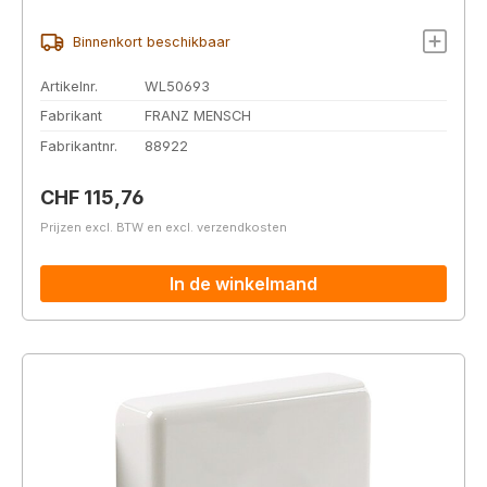
Binnenkort beschikbaar
Artikelnr.
WL50693
Fabrikant
FRANZ MENSCH
Fabrikantnr.
88922
Normale prijs:
CHF 115,76
Prijzen excl. BTW en excl. verzendkosten
In de winkelmand