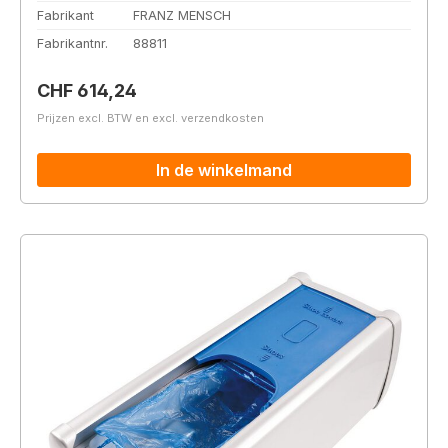
Fabrikant
FRANZ MENSCH
Fabrikantnr.
88811
Normale prijs:
CHF 614,24
Prijzen excl. BTW en excl. verzendkosten
In de winkelmand