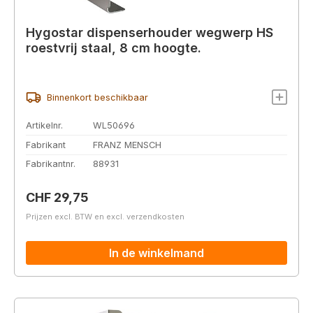
Hygostar dispenserhouder wegwerp HS
roestvrij staal, 8 cm hoogte.
Binnenkort beschikbaar
Artikelnr.
WL50696
Fabrikant
FRANZ MENSCH
Fabrikantnr.
88931
Normale prijs:
CHF 29,75
Prijzen excl. BTW en excl. verzendkosten
In de winkelmand