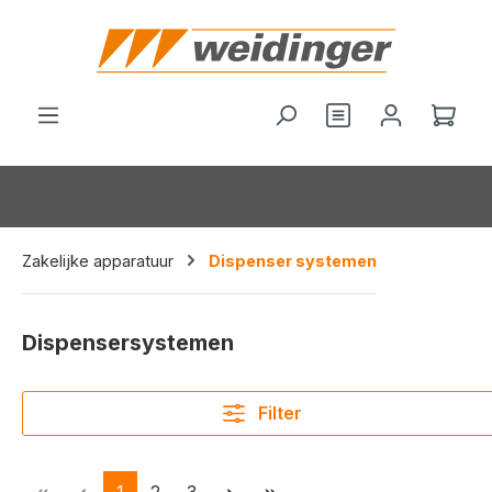
hoofdinhoud
Je hebt 0 items o
Wink
Zakelijke apparatuur
Dispenser systemen
Dispensersystemen
Filter
Pagina
Pagina
Pagina