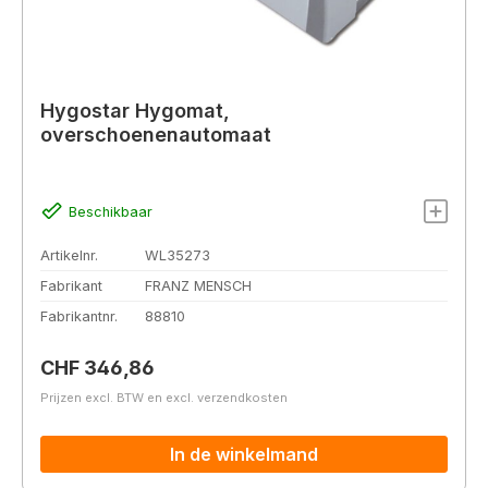
Hygostar Hygomat,
overschoenenautomaat
Beschikbaar
Artikelnr.
WL35273
Fabrikant
FRANZ MENSCH
Fabrikantnr.
88810
Normale prijs:
CHF 346,86
Prijzen excl. BTW en excl. verzendkosten
In de winkelmand