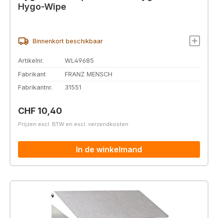
Hygo-Wipe
Binnenkort beschikbaar
Artikelnr.
WL49685
Fabrikant
FRANZ MENSCH
Fabrikantnr.
31551
Normale prijs:
CHF 10,40
Prijzen excl. BTW en excl. verzendkosten
In de winkelmand