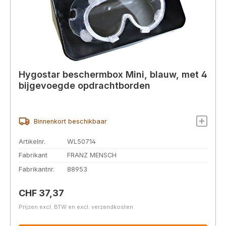
Hygostar beschermbox Mini, blauw, met 4
bijgevoegde opdrachtborden
Binnenkort beschikbaar
Artikelnr.
WL50714
Fabrikant
FRANZ MENSCH
Fabrikantnr.
88953
Normale prijs:
CHF 37,37
Prijzen excl. BTW en excl. verzendkosten