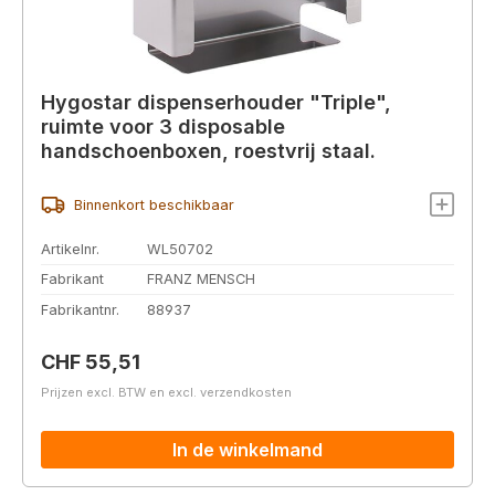
Hygostar dispenserhouder "Triple",
ruimte voor 3 disposable
handschoenboxen, roestvrij staal.
Binnenkort beschikbaar
Artikelnr.
WL50702
Fabrikant
FRANZ MENSCH
Fabrikantnr.
88937
Normale prijs:
CHF 55,51
Prijzen excl. BTW en excl. verzendkosten
In de winkelmand