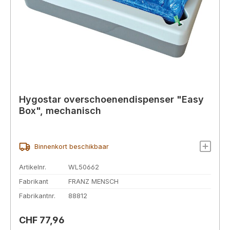
Hygostar overschoenendispenser "Easy
Box", mechanisch
Binnenkort beschikbaar
Artikelnr.
WL50662
Fabrikant
FRANZ MENSCH
Fabrikantnr.
88812
Normale prijs:
CHF 77,96