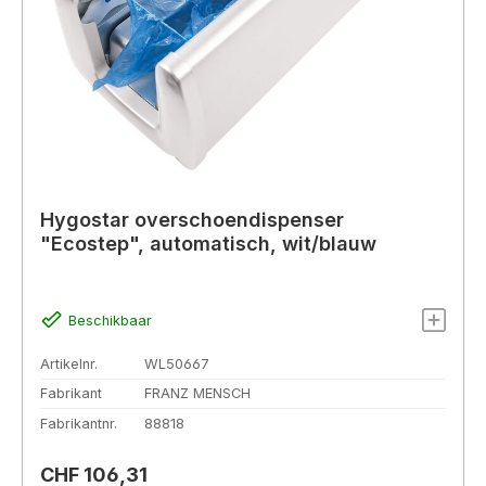
Hygostar overschoendispenser
"Ecostep", automatisch, wit/blauw
Beschikbaar
Artikelnr.
WL50667
Fabrikant
FRANZ MENSCH
Fabrikantnr.
88818
Normale prijs:
CHF 106,31