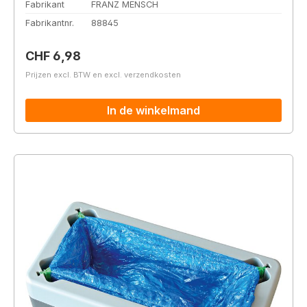
Fabrikant
FRANZ MENSCH
Fabrikantnr.
88845
Normale prijs:
CHF 6,98
Prijzen excl. BTW en excl. verzendkosten
In de winkelmand