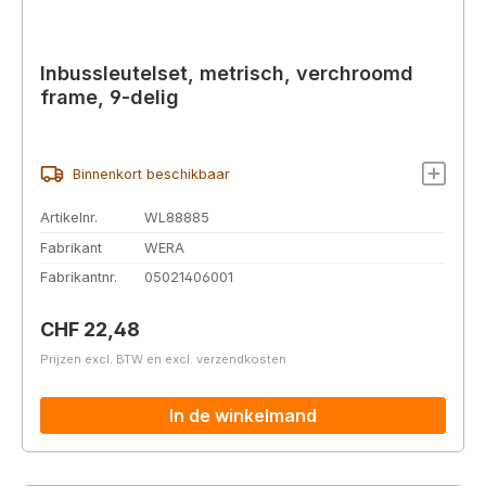
Inbussleutelset, metrisch, verchroomd
frame, 9-delig
Binnenkort beschikbaar
Artikelnr.
WL88885
Fabrikant
WERA
Fabrikantnr.
05021406001
Normale prijs:
CHF 22,48
Prijzen excl. BTW en excl. verzendkosten
In de winkelmand