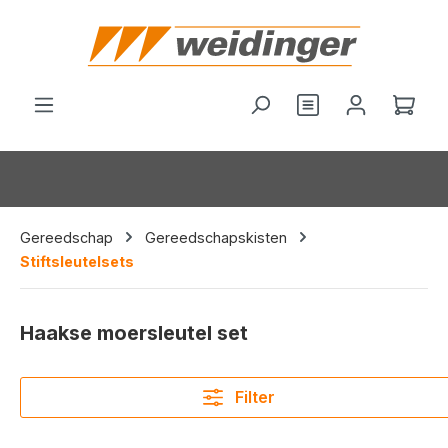
hoofdinhoud
Je hebt 0 items o
Wink
Gereedschap
Gereedschapskisten
Stiftsleutelsets
Haakse moersleutel set
Filter