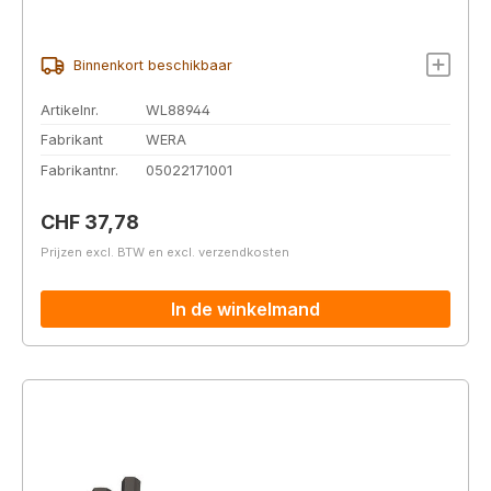
Binnenkort beschikbaar
Artikelnr.
WL88944
Fabrikant
WERA
Fabrikantnr.
05022171001
Normale prijs:
CHF 37,78
Prijzen excl. BTW en excl. verzendkosten
In de winkelmand