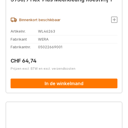
Binnenkort beschikbaar
Artikelnr.
WL46263
Fabrikant
WERA
Fabrikantnr.
05022669001
Normale prijs:
CHF 64,74
Prijzen excl. BTW en excl. verzendkosten
In de winkelmand