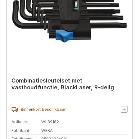
Combinatiesleutelset met
vasthoudfunctie, BlackLaser, 9-delig
Binnenkort beschikbaar
Artikelnr.
WL89182
Fabrikant
WERA
Fabrikantnr.
05024244001