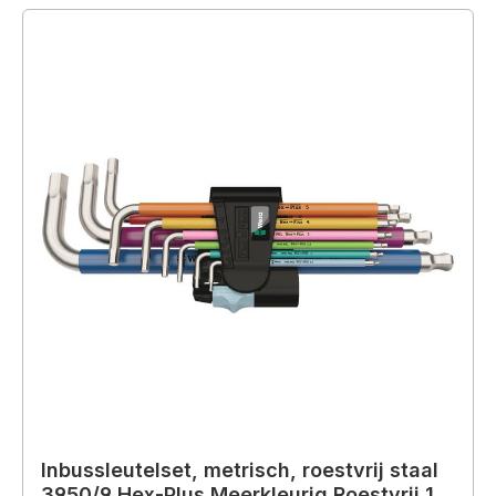
Inbussleutelset, metrisch, roestvrij staal
3950/9 Hex-Plus Meerkleurig Roestvrij 1