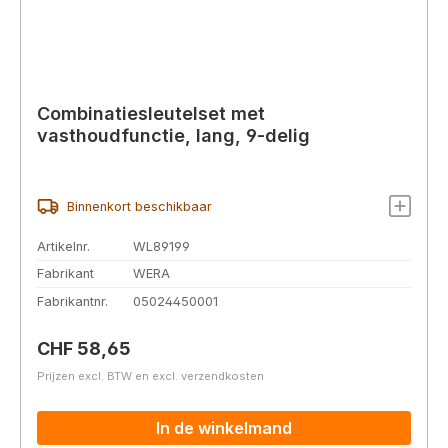
Combinatiesleutelset met
vasthoudfunctie, lang, 9-delig
Binnenkort beschikbaar
Artikelnr.
WL89199
Fabrikant
WERA
Fabrikantnr.
05024450001
Normale prijs:
CHF 58,65
Prijzen excl. BTW en excl. verzendkosten
In de winkelmand