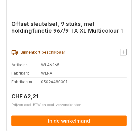
Offset sleutelset, 9 stuks, met
holdingfunctie 967/9 TX XL Multicolour 1
Binnenkort beschikbaar
Artikelnr.
WL46265
Fabrikant
WERA
Fabrikantnr.
05024480001
Normale prijs:
CHF 62,21
Prijzen excl. BTW en excl. verzendkosten
In de winkelmand