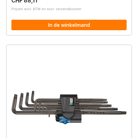
Normale prijs:
CHF 68,11
Prijzen excl. BTW en excl. verzendkosten
In de winkelmand