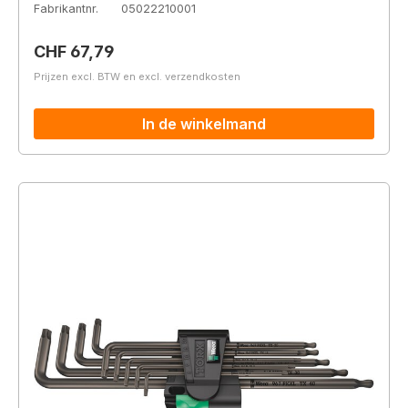
Fabrikantnr.
05022210001
Normale prijs:
CHF 67,79
Prijzen excl. BTW en excl. verzendkosten
In de winkelmand