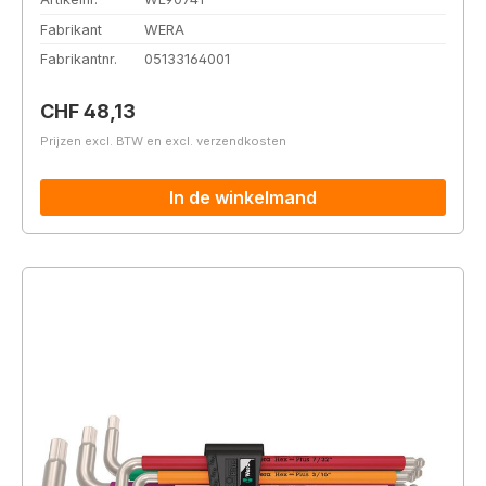
Fabrikant
WERA
Fabrikantnr.
05133164001
Normale prijs:
CHF 48,13
Prijzen excl. BTW en excl. verzendkosten
In de winkelmand