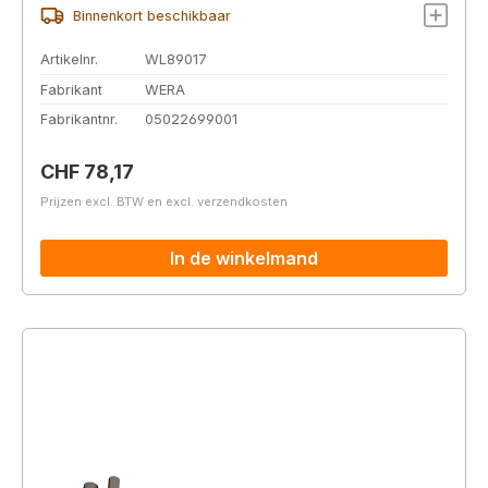
Binnenkort beschikbaar
Artikelnr.
WL89017
Fabrikant
WERA
Fabrikantnr.
05022699001
Normale prijs:
CHF 78,17
Prijzen excl. BTW en excl. verzendkosten
In de winkelmand