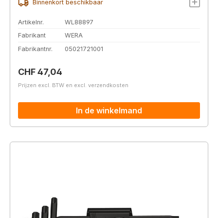
Binnenkort beschikbaar
Artikelnr.
WL88897
Fabrikant
WERA
Fabrikantnr.
05021721001
Normale prijs:
CHF 47,04
Prijzen excl. BTW en excl. verzendkosten
In de winkelmand