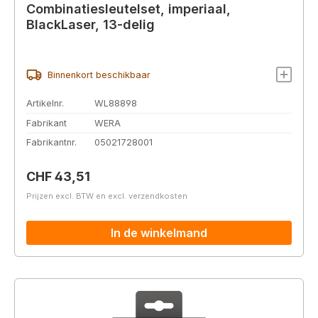
Combinatiesleutelset, imperiaal,
BlackLaser, 13-delig
Binnenkort beschikbaar
Artikelnr.
WL88898
Fabrikant
WERA
Fabrikantnr.
05021728001
Normale prijs:
CHF 43,51
Prijzen excl. BTW en excl. verzendkosten
In de winkelmand