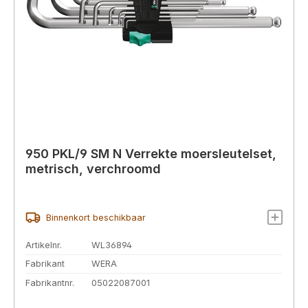
950 PKL/9 SM N Verrekte moersleutelset,
metrisch, verchroomd
Binnenkort beschikbaar
Artikelnr.
WL36894
Fabrikant
WERA
Fabrikantnr.
05022087001