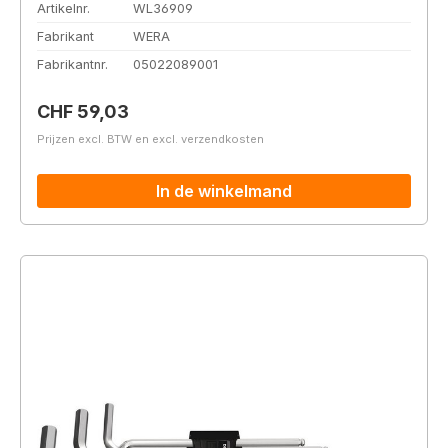
Artikelnr.
WL36909
Fabrikant
WERA
Fabrikantnr.
05022089001
Normale prijs:
CHF 59,03
Prijzen excl. BTW en excl. verzendkosten
In de winkelmand