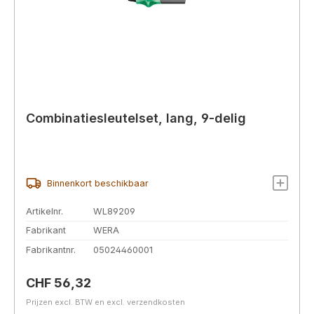
Combinatiesleutelset, lang, 9-delig
Binnenkort beschikbaar
Artikelnr.
WL89209
Fabrikant
WERA
Fabrikantnr.
05024460001
Normale prijs:
CHF 56,32
Prijzen excl. BTW en excl. verzendkosten