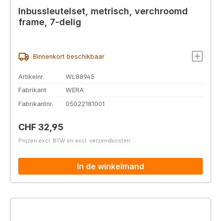
Inbussleutelset, metrisch, verchroomd
frame, 7-delig
Binnenkort beschikbaar
Artikelnr.
WL88945
Fabrikant
WERA
Fabrikantnr.
05022181001
Normale prijs:
CHF 32,95
Prijzen excl. BTW en excl. verzendkosten
In de winkelmand