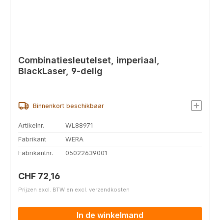
Combinatiesleutelset, imperiaal,
BlackLaser, 9-delig
Binnenkort beschikbaar
Artikelnr.
WL88971
Fabrikant
WERA
Fabrikantnr.
05022639001
Normale prijs:
CHF 72,16
Prijzen excl. BTW en excl. verzendkosten
In de winkelmand